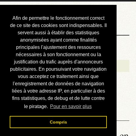
Courbis, « LE »
Afin de permettre le fonctionnement correct
Blog Officiel
de ce site des cookies sont indispensables. Il
servent aussi à établir des statistiques
anonymisées ayant comme finalités
Bienvenue
principales l'ajustement des ressources
Réalisations
nécessaires à son fonctionnement ou la
justification du trafic auprès d'annonceurs
Divers (et d’été)
publicitaires. En poursuivant votre navigation
vous acceptez ce traitement ainsi que
Annonces
l'enregistrement de données de navigation
Liens externes
liées à votre adresse IP, en particulier à des
fins statistiques, de debug et de lutte contre
Téléchargement
le piratage.
Pour en savoir plus
Contact
Compris
00.02. Babel - Lire le roman en