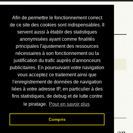
Courbis, « LE »
Afin de permettre le fonctionnement correct
Blog Officiel
de ce site des cookies sont indispensables. Il
servent aussi à établir des statistiques
anonymisées ayant comme finalités
Bienvenue
principales l'ajustement des ressources
Réalisations
nécessaires à son fonctionnement ou la
justification du trafic auprès d'annonceurs
Divers (et d’été)
publicitaires. En poursuivant votre navigation
vous acceptez ce traitement ainsi que
Annonces
l'enregistrement de données de navigation
Liens externes
liées à votre adresse IP, en particulier à des
fins statistiques, de debug et de lutte contre
Téléchargement
le piratage.
Pour en savoir plus
Contact
Compris
00.02. Babel - Lire le roman en