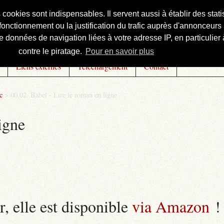
s cookies sont indispensables. Il servent aussi à établir des st
onctionnement ou la justification du trafic auprès d'annonceurs 
 données de navigation liées à votre adresse IP, en particulier à
contre le piratage.
Pour en savoir plus
Liens externes
Téléchargement
Contact
c
>
00.02. Babel - Lire le roman en ligne
igne
r, elle est disponible
via Amazon
!