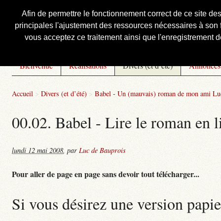
Afin de permettre le fonctionnement correct de ce site de
principales l'ajustement des ressources nécessaires à son f
Courbis, « LE » Blog Officiel
vous acceptez ce traitement ainsi que l'enregistrement de
Bienvenue
Réalisations
Divers (et d’été)
Annonces
Accueil
>
Divers (et d’été)
>
Babel - Un (mauvais) roman de mon ami Lu
00.02. Babel - Lire le roman en l
lundi 12 mai 2008
,
par
Luc de Bauprois
Pour aller de page en page sans devoir tout télécharger...
Si vous désirez une version papie