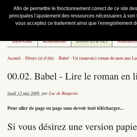
Afin de permettre le fonctionnement correct de ce site de
principales l'ajustement des ressources nécessaires à son f
Courbis, « LE » Blog Officiel
vous acceptez ce traitement ainsi que l'enregistrement de
Bienvenue
Réalisations
Divers (et d’été)
Annonces
Accueil
>
Divers (et d’été)
>
Babel - Un (mauvais) roman de mon ami Lu
00.02. Babel - Lire le roman en l
lundi 12 mai 2008
,
par
Luc de Bauprois
Pour aller de page en page sans devoir tout télécharger...
Si vous désirez une version papie