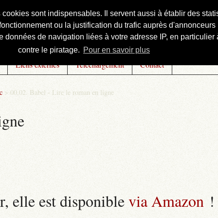
s cookies sont indispensables. Il servent aussi à établir des st
onctionnement ou la justification du trafic auprès d'annonceurs 
 données de navigation liées à votre adresse IP, en particulier à
contre le piratage.
Pour en savoir plus
Liens externes
Téléchargement
Contact
c
>
00.02. Babel - Lire le roman en ligne
igne
r, elle est disponible
via Amazon
!