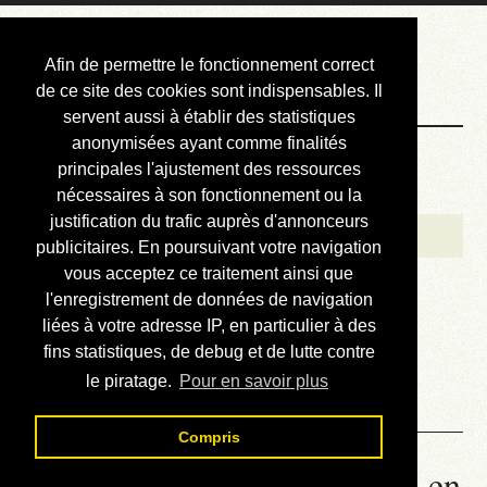
Courbis, « LE »
Afin de permettre le fonctionnement correct
Blog Officiel
de ce site des cookies sont indispensables. Il
servent aussi à établir des statistiques
anonymisées ayant comme finalités
Bienvenue
principales l'ajustement des ressources
Réalisations
nécessaires à son fonctionnement ou la
justification du trafic auprès d'annonceurs
Divers (et d’été)
publicitaires. En poursuivant votre navigation
vous acceptez ce traitement ainsi que
Annonces
l'enregistrement de données de navigation
Liens externes
liées à votre adresse IP, en particulier à des
fins statistiques, de debug et de lutte contre
Téléchargement
le piratage.
Pour en savoir plus
Contact
Compris
00.02. Babel - Lire le roman en