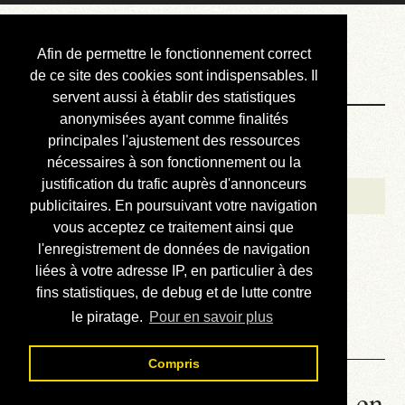
Courbis, « LE »
Afin de permettre le fonctionnement correct
Blog Officiel
de ce site des cookies sont indispensables. Il
servent aussi à établir des statistiques
anonymisées ayant comme finalités
Bienvenue
principales l'ajustement des ressources
Réalisations
nécessaires à son fonctionnement ou la
justification du trafic auprès d'annonceurs
Divers (et d’été)
publicitaires. En poursuivant votre navigation
vous acceptez ce traitement ainsi que
Annonces
l'enregistrement de données de navigation
Liens externes
liées à votre adresse IP, en particulier à des
fins statistiques, de debug et de lutte contre
Téléchargement
le piratage.
Pour en savoir plus
Contact
Compris
00.02. Babel - Lire le roman en