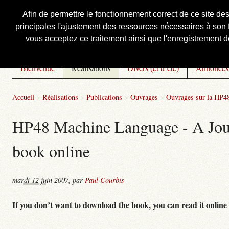
Afin de permettre le fonctionnement correct de ce site de
principales l'ajustement des ressources nécessaires à son f
Courbis, « LE » Blog Officiel
vous acceptez ce traitement ainsi que l'enregistrement de
Bienvenue
Réalisations
Divers (et d’été)
Annonces
Accueil
>
Réalisations
>
Publications
>
Ouvrages
>
Ouvrages sur la HP48
HP48 Machine Language - A Journ
book online
mardi 12 juin 2007
,
par
Paul Courbis
If you don’t want to download the book, you can read it online 