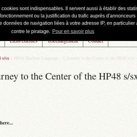
s cookies sont indispensables. Il servent aussi à établir des st
onctionnement ou la justification du trafic auprès d'annonceurs 
 données de navigation liées à votre adresse IP, en particulier à
contre le piratage.
Pour en savoir plus
Liens externes
Téléchargement
Contact
 s/sx
>
HP48 Machine Language - A Journey to the Center of the HP48 s/sx 
ey to the Center of the HP48 s/sx
here...