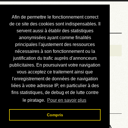
Courbis, « LE »
Afin de permettre le fonctionnement correct
Blog Officiel
de ce site des cookies sont indispensables. Il
servent aussi à établir des statistiques
anonymisées ayant comme finalités
Bienvenue
principales l'ajustement des ressources
Réalisations
nécessaires à son fonctionnement ou la
justification du trafic auprès d'annonceurs
Divers (et d’été)
publicitaires. En poursuivant votre navigation
vous acceptez ce traitement ainsi que
Annonces
l'enregistrement de données de navigation
Liens externes
liées à votre adresse IP, en particulier à des
fins statistiques, de debug et de lutte contre
Téléchargement
le piratage.
Pour en savoir plus
Contact
Compris
HP48 Machine Language - A