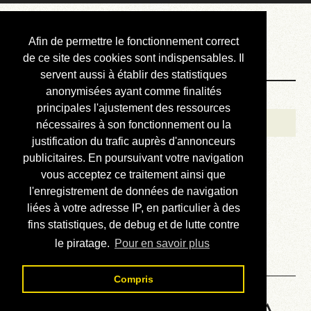
Courbis, « LE »
Afin de permettre le fonctionnement correct
Blog Officiel
de ce site des cookies sont indispensables. Il
servent aussi à établir des statistiques
anonymisées ayant comme finalités
Bienvenue
principales l'ajustement des ressources
Réalisations
nécessaires à son fonctionnement ou la
justification du trafic auprès d'annonceurs
Divers (et d’été)
publicitaires. En poursuivant votre navigation
vous acceptez ce traitement ainsi que
Annonces
l'enregistrement de données de navigation
Liens externes
liées à votre adresse IP, en particulier à des
fins statistiques, de debug et de lutte contre
Téléchargement
le piratage.
Pour en savoir plus
Contact
Compris
HP48 Machine Language - A