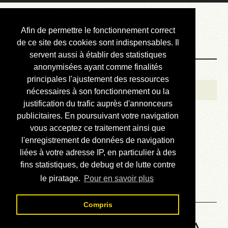
Courbis, « LE »
Afin de permettre le fonctionnement correct
Blog Officiel
de ce site des cookies sont indispensables. Il
servent aussi à établir des statistiques
anonymisées ayant comme finalités
Bienvenue
principales l'ajustement des ressources
Réalisations
nécessaires à son fonctionnement ou la
justification du trafic auprès d'annonceurs
Divers (et d’été)
publicitaires. En poursuivant votre navigation
vous acceptez ce traitement ainsi que
Annonces
l'enregistrement de données de navigation
Liens externes
liées à votre adresse IP, en particulier à des
fins statistiques, de debug et de lutte contre
Téléchargement
le piratage.
Pour en savoir plus
Contact
Compris
HP48 Machine Language - A