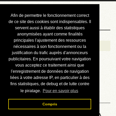
Courbis, « LE »
Afin de permettre le fonctionnement correct
Blog Officiel
de ce site des cookies sont indispensables. Il
servent aussi à établir des statistiques
anonymisées ayant comme finalités
Bienvenue
principales l'ajustement des ressources
Réalisations
nécessaires à son fonctionnement ou la
justification du trafic auprès d'annonceurs
Divers (et d’été)
publicitaires. En poursuivant votre navigation
vous acceptez ce traitement ainsi que
Annonces
l'enregistrement de données de navigation
Liens externes
liées à votre adresse IP, en particulier à des
fins statistiques, de debug et de lutte contre
Téléchargement
le piratage.
Pour en savoir plus
Contact
Compris
HP48 Machine Language - A