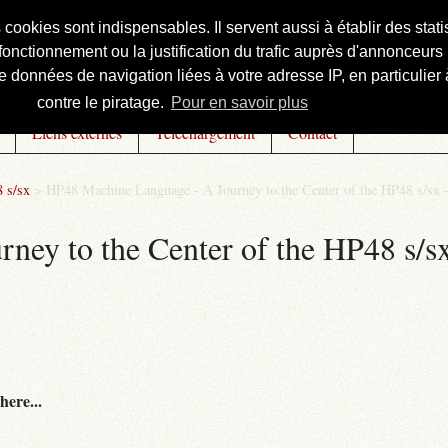
s cookies sont indispensables. Il servent aussi à établir des st
onctionnement ou la justification du trafic auprès d'annonceurs 
 données de navigation liées à votre adresse IP, en particulier à
contre le piratage.
Pour en savoir plus
Liens externes
Téléchargement
Contact
 s/sx
>
HP48 Machine Language - A Journey to the Center of the HP48 s/sx 
ey to the Center of the HP48 s/sx
here...