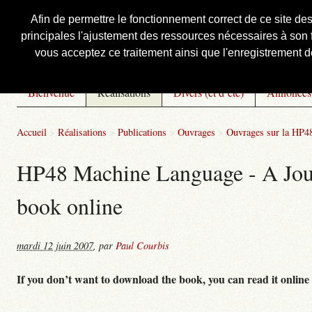
Afin de permettre le fonctionnement correct de ce site de
principales l'ajustement des ressources nécessaires à son f
Courbis, « LE » Blog Officiel
vous acceptez ce traitement ainsi que l'enregistrement de
Bienvenue
Réalisations
Divers (et d’été)
Annonces
Accueil
>
Réalisations
>
Publications
>
Ouvrages
>
Ouvrages sur la HP48
HP48 Machine Language - A Journ
book online
mardi 12 juin 2007
,
par
Paul Courbis
If you don’t want to download the book, you can read it online 