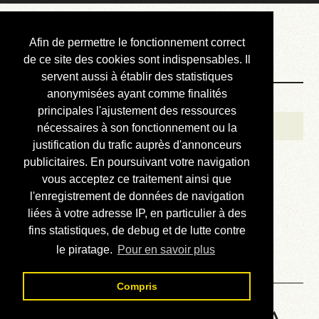
Courbis, « LE »
Afin de permettre le fonctionnement correct
Blog Officiel
de ce site des cookies sont indispensables. Il
servent aussi à établir des statistiques
anonymisées ayant comme finalités
Bienvenue
principales l'ajustement des ressources
Réalisations
nécessaires à son fonctionnement ou la
justification du trafic auprès d'annonceurs
Divers (et d’été)
publicitaires. En poursuivant votre navigation
vous acceptez ce traitement ainsi que
Annonces
l'enregistrement de données de navigation
Liens externes
liées à votre adresse IP, en particulier à des
fins statistiques, de debug et de lutte contre
Téléchargement
le piratage.
Pour en savoir plus
Contact
Compris
HP48 Machine Language - A