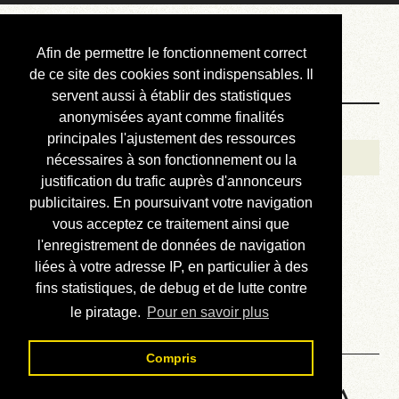
Courbis, « LE »
Afin de permettre le fonctionnement correct
Blog Officiel
de ce site des cookies sont indispensables. Il
servent aussi à établir des statistiques
anonymisées ayant comme finalités
Bienvenue
principales l'ajustement des ressources
Réalisations
nécessaires à son fonctionnement ou la
justification du trafic auprès d'annonceurs
Divers (et d’été)
publicitaires. En poursuivant votre navigation
vous acceptez ce traitement ainsi que
Annonces
l'enregistrement de données de navigation
Liens externes
liées à votre adresse IP, en particulier à des
fins statistiques, de debug et de lutte contre
Téléchargement
le piratage.
Pour en savoir plus
Contact
Compris
HP48 Machine Language - A