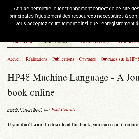
Afin de permettre le fonctionnement correct de ce site de
principales l'ajustement des ressources nécessaires à son f
Courbis, « LE » Blog Officiel
vous acceptez ce traitement ainsi que l'enregistrement de
Bienvenue
Réalisations
Divers (et d’été)
Annonces
Accueil
>
Réalisations
>
Publications
>
Ouvrages
>
Ouvrages sur la HP48
HP48 Machine Language - A Journ
book online
mardi 12 juin 2007
,
par
Paul Courbis
If you don’t want to download the book, you can read it online 