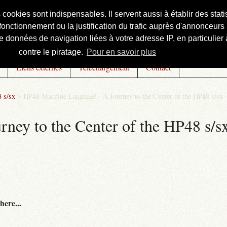
s cookies sont indispensables. Il servent aussi à établir des st
onctionnement ou la justification du trafic auprès d'annonceurs 
 données de navigation liées à votre adresse IP, en particulier à
contre le piratage.
Pour en savoir plus
Liens externes
Téléchargement
Contact
 s/sx
>
HP48 Machine Language - A Journey to the Center of the HP48 s/sx 
ey to the Center of the HP48 s/sx
here...