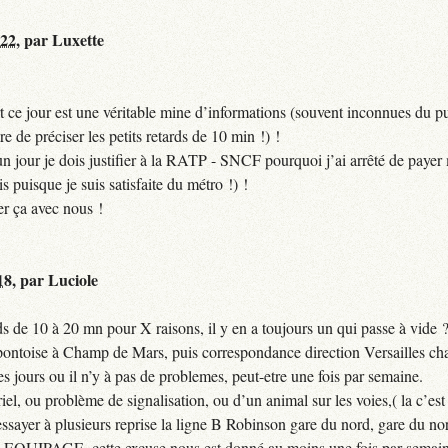
:22
,
par
Luxette
 ce jour est une véritable mine d’informations (souvent inconnues du pub
ire de préciser les petits retards de 10 min !) !
si un jour je dois justifier à la RATP - SNCF pourquoi j’ai arrêté de pa
puisque je suis satisfaite du métro !) !
er ça avec nous !
18
,
par
Luciole
 de 10 à 20 mn pour X raisons, il y en a toujours un qui passe à vide 
 pontoise à Champ de Mars, puis correspondance direction Versailles cha
jours ou il n’y à pas de problemes, peut-etre une fois par semaine.
el, ou problème de signalisation, ou d’un animal sur les voies,( la c’est 
ssayer à plusieurs reprise la ligne B Robinson gare du nord, gare du nor
QUIPAGE, cette excuse nous est donné au moins une fois par semain