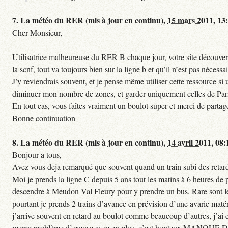
7.
La météo du RER (mis à jour en continu),
15 mars 2011, 13
Cher Monsieur,
Utilisatrice malheureuse du RER B chaque jour, votre site découvert
la scnf, tout va toujours bien sur la ligne b et qu’il n’est pas nécessa
J’y reviendrais souvent, et je pense même utiliser cette ressource 
diminuer mon nombre de zones, et garder uniquement celles de Paris 
En tout cas, vous faîtes vraiment un boulot super et merci de partag
Bonne continuation
8.
La météo du RER (mis à jour en continu),
14 avril 2011, 08:
Bonjour a tous,
Avez vous deja remarqué que souvent quand un train subi des retards
Moi je prends la ligne C depuis 5 ans tout les matins à 6 heures de
descendre à Meudon Val Fleury pour y prendre un bus. Rare sont les 
pourtant je prends 2 trains d’avance en prévision d’une avarie matéri
j’arrive souvent en retard au boulot comme beaucoup d’autres, j’ai e
meme problème d’excuse avec en plus, c’est honteux MANQUE D E