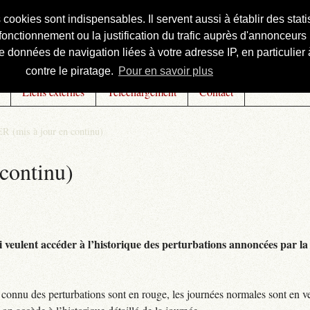
s cookies sont indispensables. Il servent aussi à établir des st
onctionnement ou la justification du trafic auprès d'annonceurs 
 données de navigation liées à votre adresse IP, en particulier à
contre le piratage.
Pour en savoir plus
Liens externes
Téléchargement
Contact
R (mis à jour en continu)
continu)
 veulent accéder à l’historique des perturbations annoncées par la 
connu des perturbations sont en rouge, les journées normales sont en ve