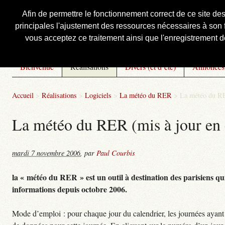
Afin de permettre le fonctionnement correct de ce site de
principales l'ajustement des ressources nécessaires à son f
Courbis, « LE » Blog Officiel
vous acceptez ce traitement ainsi que l'enregistrement de
Bienvenue
Réalisations
Divers (et d’été)
Annonces
Accueil
>
Réalisations
>
Logiciels
>
La météo du RER
>
La météo du RE
La météo du RER (mis à jour en 
mardi 7 novembre 2006
,
par
Paul Courbis
la « météo du RER » est un outil à destination des parisiens qui
informations depuis octobre 2006.
Mode d’emploi : pour chaque jour du calendrier, les journées ayant 