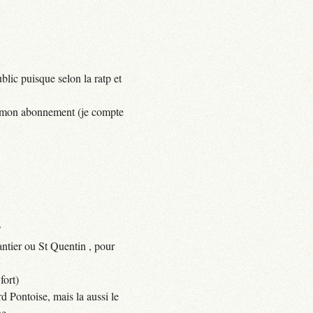
lic puisque selon la ratp et
yer mon abonnement (je compte
?
ntier ou St Quentin , pour
fort)
d Pontoise, mais la aussi le
e.