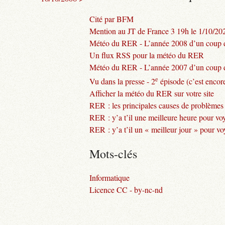
Cité par BFM
Mention au JT de France 3 19h le 1/10/20
Météo du RER - L’année 2008 d’un coup d
Un flux RSS pour la météo du RER
Météo du RER - L’année 2007 d’un coup d
e
Vu dans la presse - 2
épisode (c’est encore
Afficher la météo du RER sur votre site
RER : les principales causes de problèmes
RER : y’a t’il une meilleure heure pour vo
RER : y’a t’il un « meilleur jour » pour v
Mots-clés
Informatique
Licence CC - by-nc-nd