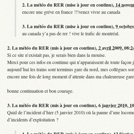
2.
La météo du RER (mise à jour en continu),
14 novem
encore une gréve en france !!!venez vivre au canada
3.
La météo du RER (mise à jour en continu),
9 octobre
au canada y’a pas de rer ! vive le trafic de montréal.
2.
La météo du RER (mis à jour en continu),
2 avril 2009, 08:2
Si ce site n’existait pas, je serais bien dans la mouise.
Merci pour ces infos en continue qui n’apparaissent de toute façon ja
aujourd’hui les trains sont terminus gare du nord, mes collègues sont
encore une fois de long moment d’attente dans ma chaleureuse gare
bonne continuation et bon courage.
3.
La météo du RER (mis à jour en continu),
6 janvier 2010, 1
Quid de l’incident d’hier (5 janvier 2010) où la panne d’une locomo
d’incidents d’exploitation ?
1.
La météo du RER (mis à jour en continu),
12 février