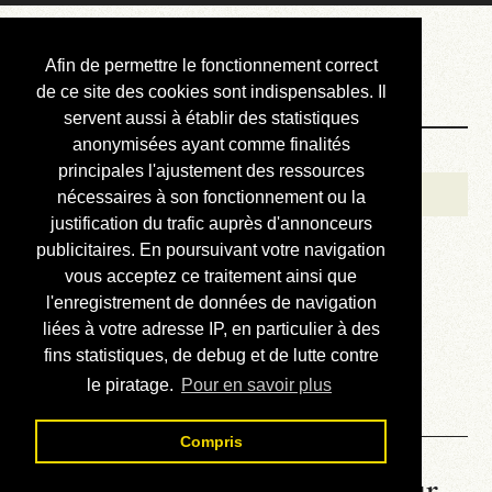
Courbis, « LE »
Afin de permettre le fonctionnement correct
Blog Officiel
de ce site des cookies sont indispensables. Il
servent aussi à établir des statistiques
anonymisées ayant comme finalités
Bienvenue
principales l'ajustement des ressources
Réalisations
nécessaires à son fonctionnement ou la
justification du trafic auprès d'annonceurs
Divers (et d’été)
publicitaires. En poursuivant votre navigation
vous acceptez ce traitement ainsi que
Annonces
l'enregistrement de données de navigation
Liens externes
liées à votre adresse IP, en particulier à des
fins statistiques, de debug et de lutte contre
Téléchargement
le piratage.
Pour en savoir plus
Contact
Compris
La météo du RER (mis à jour