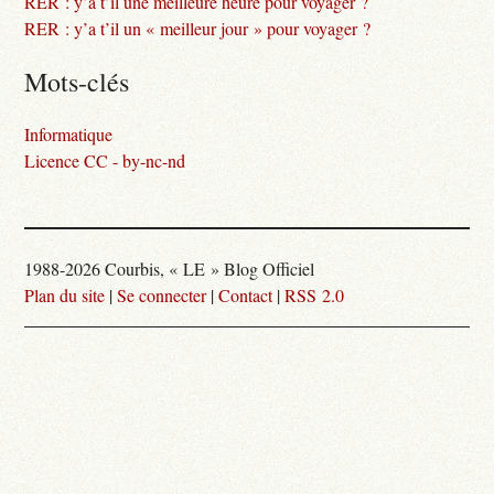
RER : y’a t’il une meilleure heure pour voyager ?
RER : y’a t’il un « meilleur jour » pour voyager ?
Mots-clés
Informatique
Licence CC - by-nc-nd
1988-2026 Courbis, « LE » Blog Officiel
Plan du site
|
Se connecter
|
Contact
|
RSS 2.0