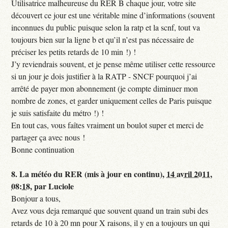
Utilisatrice malheureuse du RER B chaque jour, votre site
découvert ce jour est une véritable mine d’informations (souvent
inconnues du public puisque selon la ratp et la scnf, tout va
toujours bien sur la ligne b et qu’il n’est pas nécessaire de
préciser les petits retards de 10 min !) !
J’y reviendrais souvent, et je pense même utiliser cette ressource
si un jour je dois justifier à la RATP - SNCF pourquoi j’ai
arrêté de payer mon abonnement (je compte diminuer mon
nombre de zones, et garder uniquement celles de Paris puisque
je suis satisfaite du métro !) !
En tout cas, vous faîtes vraiment un boulot super et merci de
partager ça avec nous !
Bonne continuation
8.
La météo du RER (mis à jour en continu),
14 avril 2011,
08:18
,
par
Luciole
Bonjour a tous,
Avez vous deja remarqué que souvent quand un train subi des
retards de 10 à 20 mn pour X raisons, il y en a toujours un qui