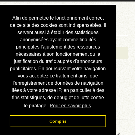
Courbis, « LE »
Afin de permettre le fonctionnement correct
Blog Officiel
de ce site des cookies sont indispensables. Il
servent aussi à établir des statistiques
anonymisées ayant comme finalités
Bienvenue
principales l'ajustement des ressources
Réalisations
nécessaires à son fonctionnement ou la
justification du trafic auprès d'annonceurs
Divers (et d’été)
publicitaires. En poursuivant votre navigation
vous acceptez ce traitement ainsi que
Annonces
l'enregistrement de données de navigation
Liens externes
liées à votre adresse IP, en particulier à des
fins statistiques, de debug et de lutte contre
Téléchargement
le piratage.
Pour en savoir plus
Contact
Compris
La météo du RER (mis à jour