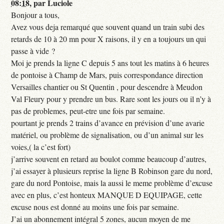
08:18
,
par
Luciole
Bonjour a tous,
Avez vous deja remarqué que souvent quand un train subi des
retards de 10 à 20 mn pour X raisons, il y en a toujours un qui
passe à vide ?
Moi je prends la ligne C depuis 5 ans tout les matins à 6 heures
de pontoise à Champ de Mars, puis correspondance direction
Versailles chantier ou St Quentin , pour descendre à Meudon
Val Fleury pour y prendre un bus. Rare sont les jours ou il n’y à
pas de problemes, peut-etre une fois par semaine.
pourtant je prends 2 trains d’avance en prévision d’une avarie
matériel, ou problème de signalisation, ou d’un animal sur les
voies,( la c’est fort)
j’arrive souvent en retard au boulot comme beaucoup d’autres,
j’ai essayer à plusieurs reprise la ligne B Robinson gare du nord,
gare du nord Pontoise, mais la aussi le meme problème d’excuse
avec en plus, c’est honteux MANQUE D EQUIPAGE, cette
excuse nous est donné au moins une fois par semaine.
J’ai un abonnement intégral 5 zones, aucun moyen de me