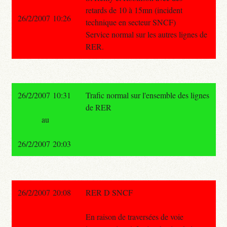
retards de 10 à 15mn (incident
26/2/2007 10:26
technique en secteur SNCF)
Service normal sur les autres lignes de
RER.
26/2/2007 10:31
Trafic normal sur l'ensemble des lignes
de RER
au
26/2/2007 20:03
26/2/2007 20:08
RER D SNCF
En raison de traversées de voie