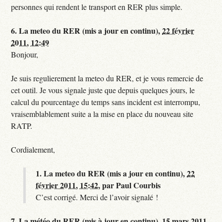
personnes qui rendent le transport en RER plus simple.
6.
La meteo du RER (mis a jour en continu),
22 février
2011, 12:49
Bonjour,
Je suis regulierement la meteo du RER, et je vous remercie de
cet outil. Je vous signale juste que depuis quelques jours, le
calcul du pourcentage du temps sans incident est interrompu,
vraisemblablement suite a la mise en place du nouveau site
RATP.
Cordialement,
1.
La meteo du RER (mis a jour en continu),
22
février 2011, 15:42
,
par
Paul Courbis
C’est corrigé. Merci de l’avoir signalé !
7.
La météo du RER (mis à jour en continu),
15 mars 2011,