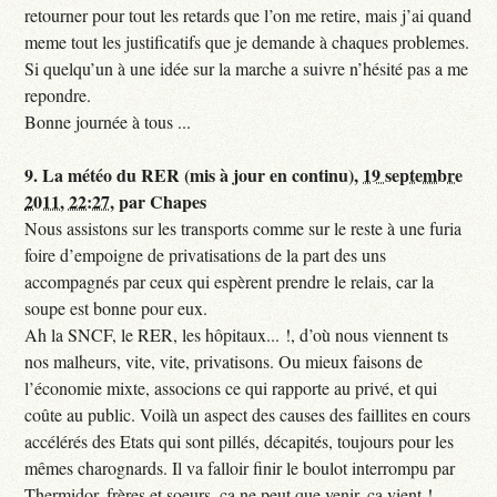
retourner pour tout les retards que l’on me retire, mais j’ai quand
meme tout les justificatifs que je demande à chaques problemes.
Si quelqu’un à une idée sur la marche a suivre n’hésité pas a me
repondre.
Bonne journée à tous ...
9.
La météo du RER (mis à jour en continu),
19 septembre
2011, 22:27
,
par
Chapes
Nous assistons sur les transports comme sur le reste à une furia
foire d’empoigne de privatisations de la part des uns
accompagnés par ceux qui espèrent prendre le relais, car la
soupe est bonne pour eux.
Ah la SNCF, le RER, les hôpitaux... !, d’où nous viennent ts
nos malheurs, vite, vite, privatisons. Ou mieux faisons de
l’économie mixte, associons ce qui rapporte au privé, et qui
coûte au public. Voilà un aspect des causes des faillites en cours
accélérés des Etats qui sont pillés, décapités, toujours pour les
mêmes charognards. Il va falloir finir le boulot interrompu par
Thermidor, frères et soeurs, ça ne peut que venir, ça vient !