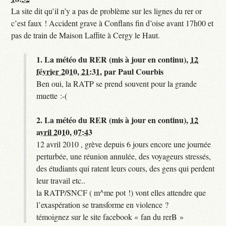
La site dit qu’il n’y a pas de problème sur les lignes du rer or
c’est faux ! Accident grave à Conflans fin d’oise avant 17h00 et
pas de train de Maison Laffite à Cergy le Haut.
1.
La météo du RER (mis à jour en continu),
12
février 2010, 21:31
,
par
Paul Courbis
Ben oui, la RATP se prend souvent pour la grande
muette :-(
2.
La météo du RER (mis à jour en continu),
12
avril 2010, 07:43
12 avril 2010 , grève depuis 6 jours encore une journée
perturbée, une réunion annulée, des voyageurs stressés,
des étudiants qui ratent leurs cours, des gens qui perdent
leur travail etc..
la RATP/SNCF ( m^me pot !) vont elles attendre que
l’exaspération se transforme en violence ?
témoignez sur le site facebook « fan du rerB »