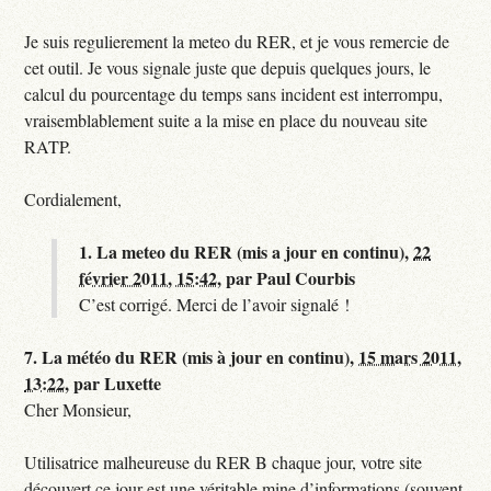
Je suis regulierement la meteo du RER, et je vous remercie de
cet outil. Je vous signale juste que depuis quelques jours, le
calcul du pourcentage du temps sans incident est interrompu,
vraisemblablement suite a la mise en place du nouveau site
RATP.
Cordialement,
1.
La meteo du RER (mis a jour en continu),
22
février 2011, 15:42
,
par
Paul Courbis
C’est corrigé. Merci de l’avoir signalé !
7.
La météo du RER (mis à jour en continu),
15 mars 2011,
13:22
,
par
Luxette
Cher Monsieur,
Utilisatrice malheureuse du RER B chaque jour, votre site
découvert ce jour est une véritable mine d’informations (souvent