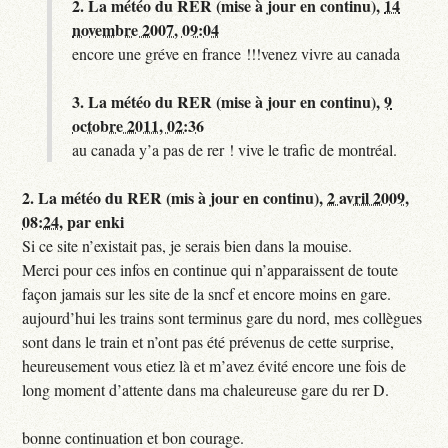
2.
La météo du RER (mise à jour en continu),
14
novembre 2007, 09:04
encore une gréve en france !!!venez vivre au canada
3.
La météo du RER (mise à jour en continu),
9
octobre 2011, 02:36
au canada y’a pas de rer ! vive le trafic de montréal.
2.
La météo du RER (mis à jour en continu),
2 avril 2009,
08:24
,
par
enki
Si ce site n’existait pas, je serais bien dans la mouise.
Merci pour ces infos en continue qui n’apparaissent de toute
façon jamais sur les site de la sncf et encore moins en gare.
aujourd’hui les trains sont terminus gare du nord, mes collègues
sont dans le train et n’ont pas été prévenus de cette surprise,
heureusement vous etiez là et m’avez évité encore une fois de
long moment d’attente dans ma chaleureuse gare du rer D.
bonne continuation et bon courage.