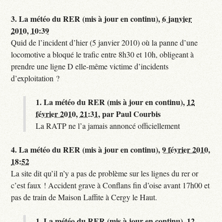
3.
La météo du RER (mis à jour en continu),
6 janvier
2010, 10:39
Quid de l’incident d’hier (5 janvier 2010) où la panne d’une
locomotive a bloqué le trafic entre 8h30 et 10h, obligeant à
prendre une ligne D elle-même victime d’incidents
d’exploitation ?
1.
La météo du RER (mis à jour en continu),
12
février 2010, 21:31
,
par
Paul Courbis
La RATP ne l’a jamais annoncé officiellement
4.
La météo du RER (mis à jour en continu),
9 février 2010,
18:52
La site dit qu’il n’y a pas de problème sur les lignes du rer or
c’est faux ! Accident grave à Conflans fin d’oise avant 17h00 et
pas de train de Maison Laffite à Cergy le Haut.
1.
La météo du RER (mis à jour en continu),
12