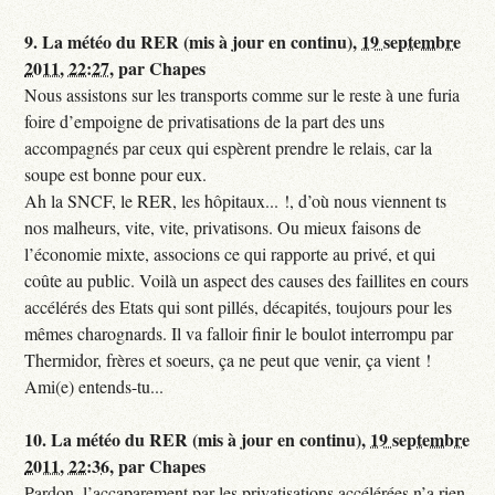
9.
La météo du RER (mis à jour en continu),
19 septembre
2011, 22:27
,
par
Chapes
Nous assistons sur les transports comme sur le reste à une furia
foire d’empoigne de privatisations de la part des uns
accompagnés par ceux qui espèrent prendre le relais, car la
soupe est bonne pour eux.
Ah la SNCF, le RER, les hôpitaux... !, d’où nous viennent ts
nos malheurs, vite, vite, privatisons. Ou mieux faisons de
l’économie mixte, associons ce qui rapporte au privé, et qui
coûte au public. Voilà un aspect des causes des faillites en cours
accélérés des Etats qui sont pillés, décapités, toujours pour les
mêmes charognards. Il va falloir finir le boulot interrompu par
Thermidor, frères et soeurs, ça ne peut que venir, ça vient !
Ami(e) entends-tu...
10.
La météo du RER (mis à jour en continu),
19 septembre
2011, 22:36
,
par
Chapes
Pardon, l’accaparement par les privatisations accélérées n’a rien