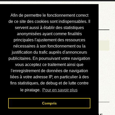
Courbis, « LE »
Afin de permettre le fonctionnement correct
Blog Officiel
de ce site des cookies sont indispensables. Il
servent aussi à établir des statistiques
anonymisées ayant comme finalités
Bienvenue
principales l'ajustement des ressources
Réalisations
nécessaires à son fonctionnement ou la
justification du trafic auprès d'annonceurs
Divers (et d’été)
publicitaires. En poursuivant votre navigation
vous acceptez ce traitement ainsi que
Annonces
l'enregistrement de données de navigation
Liens externes
liées à votre adresse IP, en particulier à des
fins statistiques, de debug et de lutte contre
Téléchargement
le piratage.
Pour en savoir plus
Contact
Compris
La météo du RER (mis à jour