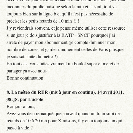
inconnues du public puisque selon la ratp et la scnf, tout va
toujours bien sur la ligne b et qu’il n’est pas nécessaire de
préciser les petits retards de 10 min !) !
J’y reviendrais souvent, et je pense même utiliser cette ressource
si un jour je dois justifier à la RATP - SNCF pourquoi j’ai
arrêté de payer mon abonnement (je compte diminuer mon
nombre de zones, et garder uniquement celles de Paris puisque
je suis satisfaite du métro !) !
En tout cas, vous faîtes vraiment un boulot super et merci de
partager ça avec nous !
Bonne continuation
8.
La météo du RER (mis à jour en continu),
14 avril 2011,
08:18
,
par
Luciole
Bonjour a tous,
Avez vous deja remarqué que souvent quand un train subi des
retards de 10 à 20 mn pour X raisons, il y en a toujours un qui
passe à vide ?