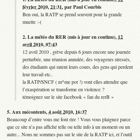
février 2010, 21:31
,
par
Paul Courbis
Ben oui, la RATP se prend souvent pour la grande
muette :-(
2.
La météo du RER (mis à jour en continu),
12
avril 2010, 07:43
12 avril 2010 , grève depuis 6 jours encore une journée
perturbée, une réunion annulée, des voyageurs stressés,
des étudiants qui ratent leurs cours, des gens qui perdent
leur travail etc..
la RATP/SNCF ( m^me pot !) vont elles attendre que
l’exaspération se transforme en violence ?
témoignez sur le site facebook « fan du rerB »
5.
Aux mécontents,
4 août 2010, 16:37
Beaucoup d’entre vous me font rire ! Vous vous plaignez parce
que ce site n’a pas affiché telle ou telle info à un moment ou un
autre... Nous ne sommes pas sur le site de la RATP ici, et l’outil