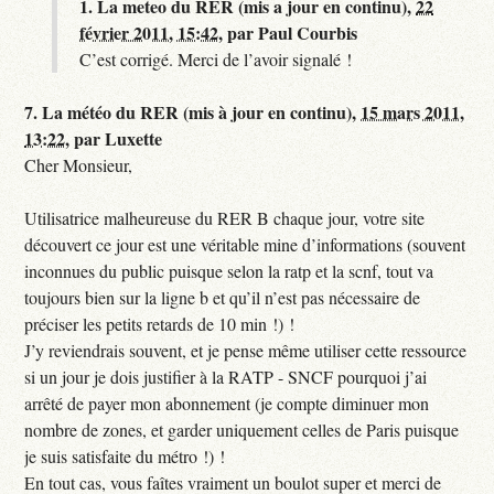
1.
La meteo du RER (mis a jour en continu),
22
février 2011, 15:42
,
par
Paul Courbis
C’est corrigé. Merci de l’avoir signalé !
7.
La météo du RER (mis à jour en continu),
15 mars 2011,
13:22
,
par
Luxette
Cher Monsieur,
Utilisatrice malheureuse du RER B chaque jour, votre site
découvert ce jour est une véritable mine d’informations (souvent
inconnues du public puisque selon la ratp et la scnf, tout va
toujours bien sur la ligne b et qu’il n’est pas nécessaire de
préciser les petits retards de 10 min !) !
J’y reviendrais souvent, et je pense même utiliser cette ressource
si un jour je dois justifier à la RATP - SNCF pourquoi j’ai
arrêté de payer mon abonnement (je compte diminuer mon
nombre de zones, et garder uniquement celles de Paris puisque
je suis satisfaite du métro !) !
En tout cas, vous faîtes vraiment un boulot super et merci de