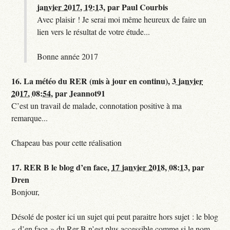
janvier 2017, 19:13
,
par
Paul Courbis
Avec plaisir ! Je serai moi même heureux de faire un
lien vers le résultat de votre étude...
Bonne année 2017
16.
La météo du RER (mis à jour en continu),
3 janvier
2017, 08:54
,
par
Jeannot91
C’est un travail de malade, connotation positive à ma
remarque...
Chapeau bas pour cette réalisation
17.
RER B le blog d’en face,
17 janvier 2018, 08:13
,
par
Dren
Bonjour,
Désolé de poster ici un sujet qui peut paraitre hors sujet : le blog
« d’en face » du Rer B n’est plus accessible comme si le nom