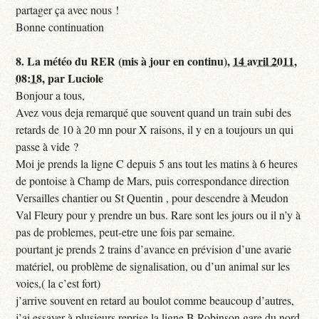
partager ça avec nous !
Bonne continuation
8.
La météo du RER (mis à jour en continu),
14 avril 2011,
08:18
,
par
Luciole
Bonjour a tous,
Avez vous deja remarqué que souvent quand un train subi des
retards de 10 à 20 mn pour X raisons, il y en a toujours un qui
passe à vide ?
Moi je prends la ligne C depuis 5 ans tout les matins à 6 heures
de pontoise à Champ de Mars, puis correspondance direction
Versailles chantier ou St Quentin , pour descendre à Meudon
Val Fleury pour y prendre un bus. Rare sont les jours ou il n’y à
pas de problemes, peut-etre une fois par semaine.
pourtant je prends 2 trains d’avance en prévision d’une avarie
matériel, ou problème de signalisation, ou d’un animal sur les
voies,( la c’est fort)
j’arrive souvent en retard au boulot comme beaucoup d’autres,
j’ai essayer à plusieurs reprise la ligne B Robinson gare du nord,