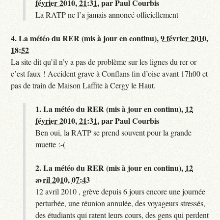
février 2010, 21:31
,
par
Paul Courbis
La RATP ne l’a jamais annoncé officiellement
4.
La météo du RER (mis à jour en continu),
9 février 2010,
18:52
La site dit qu’il n’y a pas de problème sur les lignes du rer or
c’est faux ! Accident grave à Conflans fin d’oise avant 17h00 et
pas de train de Maison Laffite à Cergy le Haut.
1.
La météo du RER (mis à jour en continu),
12
février 2010, 21:31
,
par
Paul Courbis
Ben oui, la RATP se prend souvent pour la grande
muette :-(
2.
La météo du RER (mis à jour en continu),
12
avril 2010, 07:43
12 avril 2010 , grève depuis 6 jours encore une journée
perturbée, une réunion annulée, des voyageurs stressés,
des étudiants qui ratent leurs cours, des gens qui perdent