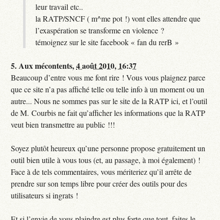
leur travail etc..
la RATP/SNCF ( m^me pot !) vont elles attendre que
l’exaspération se transforme en violence ?
témoignez sur le site facebook « fan du rerB »
5.
Aux mécontents,
4 août 2010, 16:37
Beaucoup d’entre vous me font rire ! Vous vous plaignez parce
que ce site n’a pas affiché telle ou telle info à un moment ou un
autre... Nous ne sommes pas sur le site de la RATP ici, et l’outil
de M. Courbis ne fait qu’afficher les informations que la RATP
veut bien transmettre au public !!!
Soyez plutôt heureux qu’une personne propose gratuitement un
outil bien utile à vous tous (et, au passage, à moi également) !
Face à de tels commentaires, vous mériteriez qu’il arrête de
prendre sur son temps libre pour créer des outils pour des
utilisateurs si ingrats !
Et si l’envie de vous plaindre est plus forte que tout, faites le