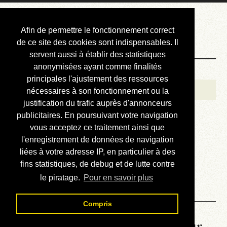
Courbis, « LE »
Afin de permettre le fonctionnement correct
Blog Officiel
de ce site des cookies sont indispensables. Il
servent aussi à établir des statistiques
anonymisées ayant comme finalités
Bienvenue
principales l'ajustement des ressources
Réalisations
nécessaires à son fonctionnement ou la
justification du trafic auprès d'annonceurs
Divers (et d’été)
publicitaires. En poursuivant votre navigation
vous acceptez ce traitement ainsi que
Annonces
l'enregistrement de données de navigation
Liens externes
liées à votre adresse IP, en particulier à des
fins statistiques, de debug et de lutte contre
Téléchargement
le piratage.
Pour en savoir plus
Contact
Compris
La météo du RER (mis à jour