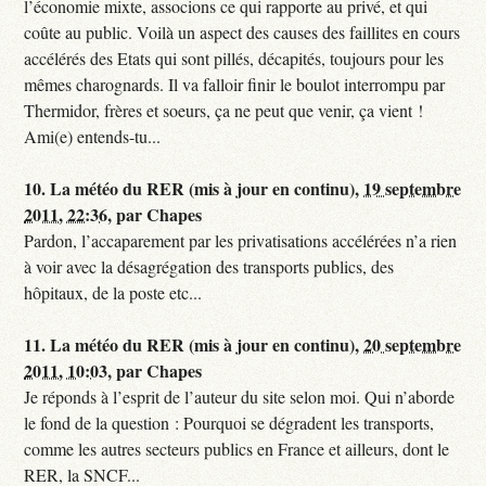
l’économie mixte, associons ce qui rapporte au privé, et qui
coûte au public. Voilà un aspect des causes des faillites en cours
accélérés des Etats qui sont pillés, décapités, toujours pour les
mêmes charognards. Il va falloir finir le boulot interrompu par
Thermidor, frères et soeurs, ça ne peut que venir, ça vient !
Ami(e) entends-tu...
10.
La météo du RER (mis à jour en continu),
19 septembre
2011, 22:36
,
par
Chapes
Pardon, l’accaparement par les privatisations accélérées n’a rien
à voir avec la désagrégation des transports publics, des
hôpitaux, de la poste etc...
11.
La météo du RER (mis à jour en continu),
20 septembre
2011, 10:03
,
par
Chapes
Je réponds à l’esprit de l’auteur du site selon moi. Qui n’aborde
le fond de la question : Pourquoi se dégradent les transports,
comme les autres secteurs publics en France et ailleurs, dont le
RER, la SNCF...