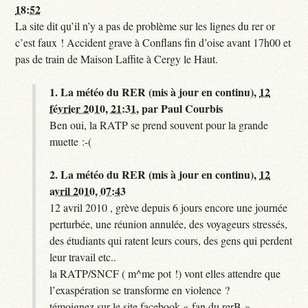
18:52
La site dit qu’il n’y a pas de problème sur les lignes du rer or
c’est faux ! Accident grave à Conflans fin d’oise avant 17h00 et
pas de train de Maison Laffite à Cergy le Haut.
1.
La météo du RER (mis à jour en continu),
12
février 2010, 21:31
,
par
Paul Courbis
Ben oui, la RATP se prend souvent pour la grande
muette :-(
2.
La météo du RER (mis à jour en continu),
12
avril 2010, 07:43
12 avril 2010 , grève depuis 6 jours encore une journée
perturbée, une réunion annulée, des voyageurs stressés,
des étudiants qui ratent leurs cours, des gens qui perdent
leur travail etc..
la RATP/SNCF ( m^me pot !) vont elles attendre que
l’exaspération se transforme en violence ?
témoignez sur le site facebook « fan du rerB »