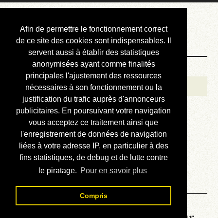
Courbis, « LE »
Afin de permettre le fonctionnement correct
Blog Officiel
de ce site des cookies sont indispensables. Il
servent aussi à établir des statistiques
anonymisées ayant comme finalités
Bienvenue
principales l'ajustement des ressources
Réalisations
nécessaires à son fonctionnement ou la
justification du trafic auprès d'annonceurs
Divers (et d’été)
publicitaires. En poursuivant votre navigation
vous acceptez ce traitement ainsi que
Annonces
l'enregistrement de données de navigation
Liens externes
liées à votre adresse IP, en particulier à des
fins statistiques, de debug et de lutte contre
Téléchargement
le piratage.
Pour en savoir plus
Contact
Compris
La météo du RER (mis à jour