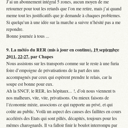
J’ai un abonnement intégral 5 zones, aucun moyen de me
retourner pour tout les retards que l’on me retire, mais j’ai quand
meme tout les justificatifs que je demande à chaques problemes.
Si quelqu’un à une idée sur la marche a suivre n’hésité pas a me
repondre.
Bonne journée à tous ...
9.
La météo du RER (mis à jour en continu),
19 septembre
2011, 22:27
,
par
Chapes
Nous assistons sur les transports comme sur le reste à une furia
foire d’empoigne de privatisations de la part des uns
accompagnés par ceux qui espèrent prendre le relais, car la
soupe est bonne pour eux.
Ah la SNCF, le RER, les hôpitaux... !, d’où nous viennent ts
nos malheurs, vite, vite, privatisons. Ou mieux faisons de
l’économie mixte, associons ce qui rapporte au privé, et qui
coûte au public. Voilà un aspect des causes des faillites en cours
accélérés des Etats qui sont pillés, décapités, toujours pour les
mêmes charognards. Il va falloir finir le boulot interrompu par