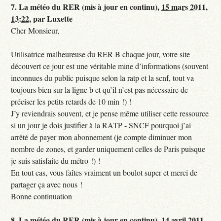
7.
La météo du RER (mis à jour en continu),
15 mars 2011,
13:22
,
par
Luxette
Cher Monsieur,
Utilisatrice malheureuse du RER B chaque jour, votre site
découvert ce jour est une véritable mine d’informations (souvent
inconnues du public puisque selon la ratp et la scnf, tout va
toujours bien sur la ligne b et qu’il n’est pas nécessaire de
préciser les petits retards de 10 min !) !
J’y reviendrais souvent, et je pense même utiliser cette ressource
si un jour je dois justifier à la RATP - SNCF pourquoi j’ai
arrêté de payer mon abonnement (je compte diminuer mon
nombre de zones, et garder uniquement celles de Paris puisque
je suis satisfaite du métro !) !
En tout cas, vous faîtes vraiment un boulot super et merci de
partager ça avec nous !
Bonne continuation
8.
La météo du RER (mis à jour en continu),
14 avril 2011,