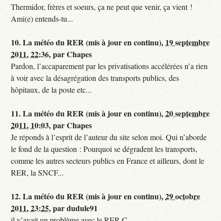
Thermidor, frères et soeurs, ça ne peut que venir, ça vient !
Ami(e) entends-tu...
10.
La météo du RER (mis à jour en continu),
19 septembre
2011, 22:36
,
par
Chapes
Pardon, l’accaparement par les privatisations accélérées n’a rien
à voir avec la désagrégation des transports publics, des
hôpitaux, de la poste etc...
11.
La météo du RER (mis à jour en continu),
20 septembre
2011, 10:03
,
par
Chapes
Je réponds à l’esprit de l’auteur du site selon moi. Qui n’aborde
le fond de la question : Pourquoi se dégradent les transports,
comme les autres secteurs publics en France et ailleurs, dont le
RER, la SNCF...
12.
La météo du RER (mis à jour en continu),
29 octobre
2011, 23:25
,
par
dudule91
il y’avait un problème avec le RER C