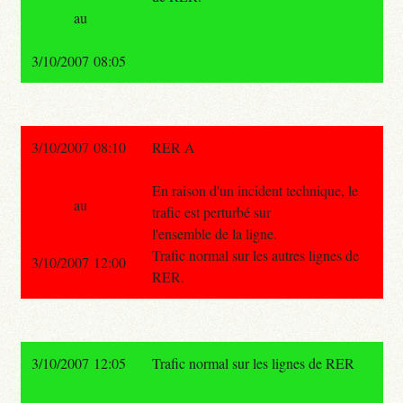
au
3/10/2007 08:05
3/10/2007 08:10
RER A
En raison d'un incident technique, le
au
trafic est perturbé sur
l'ensemble de la ligne.
Trafic normal sur les autres lignes de
3/10/2007 12:00
RER.
3/10/2007 12:05
Trafic normal sur les lignes de RER