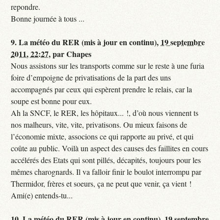
repondre.
Bonne journée à tous ...
9.
La météo du RER (mis à jour en continu),
19 septembre
2011, 22:27
,
par
Chapes
Nous assistons sur les transports comme sur le reste à une furia
foire d’empoigne de privatisations de la part des uns
accompagnés par ceux qui espèrent prendre le relais, car la
soupe est bonne pour eux.
Ah la SNCF, le RER, les hôpitaux... !, d’où nous viennent ts
nos malheurs, vite, vite, privatisons. Ou mieux faisons de
l’économie mixte, associons ce qui rapporte au privé, et qui
coûte au public. Voilà un aspect des causes des faillites en cours
accélérés des Etats qui sont pillés, décapités, toujours pour les
mêmes charognards. Il va falloir finir le boulot interrompu par
Thermidor, frères et soeurs, ça ne peut que venir, ça vient !
Ami(e) entends-tu...
10.
La météo du RER (mis à jour en continu),
19 septembre