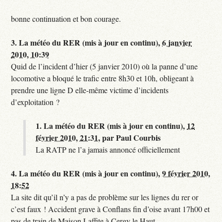
bonne continuation et bon courage.
3.
La météo du RER (mis à jour en continu),
6 janvier
2010, 10:39
Quid de l’incident d’hier (5 janvier 2010) où la panne d’une
locomotive a bloqué le trafic entre 8h30 et 10h, obligeant à
prendre une ligne D elle-même victime d’incidents
d’exploitation ?
1.
La météo du RER (mis à jour en continu),
12
février 2010, 21:31
,
par
Paul Courbis
La RATP ne l’a jamais annoncé officiellement
4.
La météo du RER (mis à jour en continu),
9 février 2010,
18:52
La site dit qu’il n’y a pas de problème sur les lignes du rer or
c’est faux ! Accident grave à Conflans fin d’oise avant 17h00 et
pas de train de Maison Laffite à Cergy le Haut.