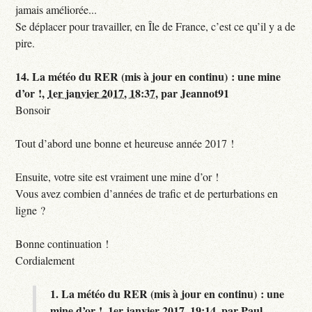
jamais améliorée...
Se déplacer pour travailler, en Île de France, c’est ce qu’il y a de
pire.
14.
La météo du RER (mis à jour en continu) : une mine
d’or !,
1er janvier 2017, 18:37
,
par
Jeannot91
Bonsoir
Tout d’abord une bonne et heureuse année 2017 !
Ensuite, votre site est vraiment une mine d’or !
Vous avez combien d’années de trafic et de perturbations en
ligne ?
Bonne continuation !
Cordialement
1.
La météo du RER (mis à jour en continu) : une
mine d’or !,
1er janvier 2017, 19:14
,
par
Paul