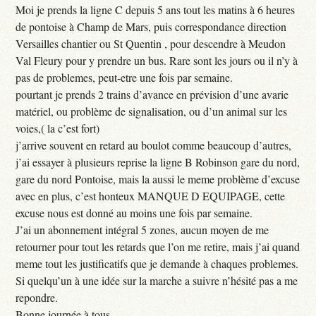
Moi je prends la ligne C depuis 5 ans tout les matins à 6 heures
de pontoise à Champ de Mars, puis correspondance direction
Versailles chantier ou St Quentin , pour descendre à Meudon
Val Fleury pour y prendre un bus. Rare sont les jours ou il n’y à
pas de problemes, peut-etre une fois par semaine.
pourtant je prends 2 trains d’avance en prévision d’une avarie
matériel, ou problème de signalisation, ou d’un animal sur les
voies,( la c’est fort)
j’arrive souvent en retard au boulot comme beaucoup d’autres,
j’ai essayer à plusieurs reprise la ligne B Robinson gare du nord,
gare du nord Pontoise, mais la aussi le meme problème d’excuse
avec en plus, c’est honteux MANQUE D EQUIPAGE, cette
excuse nous est donné au moins une fois par semaine.
J’ai un abonnement intégral 5 zones, aucun moyen de me
retourner pour tout les retards que l’on me retire, mais j’ai quand
meme tout les justificatifs que je demande à chaques problemes.
Si quelqu’un à une idée sur la marche a suivre n’hésité pas a me
repondre.
Bonne journée à tous ...