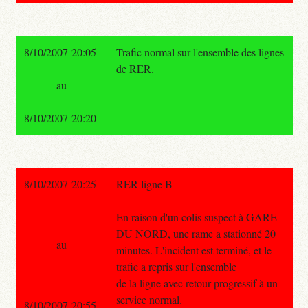
8/10/2007 20:05
Trafic normal sur l'ensemble des lignes
de RER.
au
8/10/2007 20:20
8/10/2007 20:25
RER ligne B
En raison d'un colis suspect à GARE
DU NORD, une rame a stationné 20
au
minutes. L'incident est terminé, et le
trafic a repris sur l'ensemble
de la ligne avec retour progressif à un
service normal.
8/10/2007 20:55