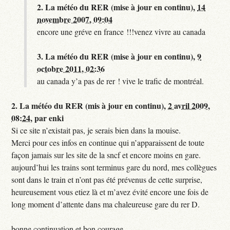
2.
La météo du RER (mise à jour en continu),
14
novembre 2007, 09:04
encore une gréve en france !!!venez vivre au canada
3.
La météo du RER (mise à jour en continu),
9
octobre 2011, 02:36
au canada y’a pas de rer ! vive le trafic de montréal.
2.
La météo du RER (mis à jour en continu),
2 avril 2009,
08:24
,
par
enki
Si ce site n’existait pas, je serais bien dans la mouise.
Merci pour ces infos en continue qui n’apparaissent de toute
façon jamais sur les site de la sncf et encore moins en gare.
aujourd’hui les trains sont terminus gare du nord, mes collègues
sont dans le train et n’ont pas été prévenus de cette surprise,
heureusement vous etiez là et m’avez évité encore une fois de
long moment d’attente dans ma chaleureuse gare du rer D.
bonne continuation et bon courage.