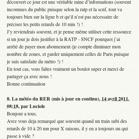
découvert ce jour est une véritable mine d’informations (souvent
inconnues du public puisque selon la ratp et la scnf, tout va
toujours bien sur la ligne b et qu’il n’est pas nécessaire de
préciser les petits retards de 10 min !) !
J’y reviendrais souvent, et je pense même utiliser cette ressource
si un jour je dois justifier à la RATP - SNCF pourquoi j’ai
arrêté de payer mon abonnement (je compte diminuer mon
nombre de zones, et garder uniquement celles de Paris puisque
je suis satisfaite du métro !) !
En tout cas, vous faîtes vraiment un boulot super et merci de
partager ça avec nous !
Bonne continuation
8.
La météo du RER (mis à jour en continu),
14 avril 2011,
08:18
,
par
Luciole
Bonjour a tous,
Avez vous deja remarqué que souvent quand un train subi des
retards de 10 à 20 mn pour X raisons, il y en a toujours un qui
passe à vide ?