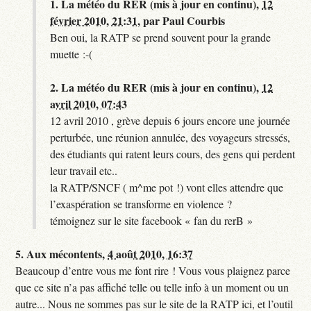
1.
La météo du RER (mis à jour en continu),
12
février 2010, 21:31
,
par
Paul Courbis
Ben oui, la RATP se prend souvent pour la grande
muette :-(
2.
La météo du RER (mis à jour en continu),
12
avril 2010, 07:43
12 avril 2010 , grève depuis 6 jours encore une journée
perturbée, une réunion annulée, des voyageurs stressés,
des étudiants qui ratent leurs cours, des gens qui perdent
leur travail etc..
la RATP/SNCF ( m^me pot !) vont elles attendre que
l’exaspération se transforme en violence ?
témoignez sur le site facebook « fan du rerB »
5.
Aux mécontents,
4 août 2010, 16:37
Beaucoup d’entre vous me font rire ! Vous vous plaignez parce
que ce site n’a pas affiché telle ou telle info à un moment ou un
autre... Nous ne sommes pas sur le site de la RATP ici, et l’outil