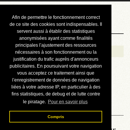
Courbis, « LE »
Afin de permettre le fonctionnement correct
Blog Officiel
de ce site des cookies sont indispensables. Il
servent aussi à établir des statistiques
anonymisées ayant comme finalités
Bienvenue
principales l'ajustement des ressources
Réalisations
nécessaires à son fonctionnement ou la
justification du trafic auprès d'annonceurs
Divers (et d’été)
publicitaires. En poursuivant votre navigation
vous acceptez ce traitement ainsi que
Annonces
l'enregistrement de données de navigation
Liens externes
liées à votre adresse IP, en particulier à des
fins statistiques, de debug et de lutte contre
Téléchargement
le piratage.
Pour en savoir plus
Contact
Compris
La météo du RER (mis à jour