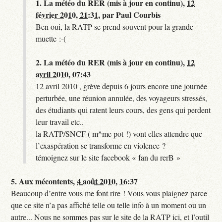
1.
La météo du RER (mis à jour en continu),
12
février 2010, 21:31
,
par
Paul Courbis
Ben oui, la RATP se prend souvent pour la grande
muette :-(
2.
La météo du RER (mis à jour en continu),
12
avril 2010, 07:43
12 avril 2010 , grève depuis 6 jours encore une journée
perturbée, une réunion annulée, des voyageurs stressés,
des étudiants qui ratent leurs cours, des gens qui perdent
leur travail etc..
la RATP/SNCF ( m^me pot !) vont elles attendre que
l’exaspération se transforme en violence ?
témoignez sur le site facebook « fan du rerB »
5.
Aux mécontents,
4 août 2010, 16:37
Beaucoup d’entre vous me font rire ! Vous vous plaignez parce
que ce site n’a pas affiché telle ou telle info à un moment ou un
autre... Nous ne sommes pas sur le site de la RATP ici, et l’outil