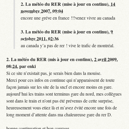
2.
La météo du RER (mise à jour en continu),
14
novembre 2007, 09:04
encore une gréve en france !!!venez vivre au canada
3.
La météo du RER (mise à jour en continu),
9
octobre 2011, 02:36
au canada y’a pas de rer ! vive le trafic de montréal.
2.
La météo du RER (mis à jour en continu),
2 avril 2009,
08:24
,
par
enki
Si ce site n’existait pas, je serais bien dans la mouise.
Merci pour ces infos en continue qui n’apparaissent de toute
façon jamais sur les site de la sncf et encore moins en gare.
aujourd’hui les trains sont terminus gare du nord, mes collègues
sont dans le train et n’ont pas été prévenus de cette surprise,
heureusement vous etiez là et m’avez évité encore une fois de
long moment d’attente dans ma chaleureuse gare du rer D.
bonne continuation et bon courage.