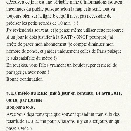
découvert ce jour est une véritable mine d’informations (souvent
inconnues du public puisque selon la ratp et la scnf, tout va
toujours bien sur la ligne b et qu’il n’est pas nécessaire de
préciser les petits retards de 10 min !) !
J’y reviendrais souvent, et je pense même utiliser cette ressource
si un jour je dois justifier à la RATP - SNCF pourquoi j’ai
arrêté de payer mon abonnement (je compte diminuer mon
nombre de zones, et garder uniquement celles de Paris puisque
je suis satisfaite du métro !) !
En tout cas, vous faîtes vraiment un boulot super et merci de
partager ça avec nous !
Bonne continuation
8.
La météo du RER (mis à jour en continu),
14 avril 2011,
08:18
,
par
Luciole
Bonjour a tous,
Avez vous deja remarqué que souvent quand un train subi des
retards de 10 à 20 mn pour X raisons, il y en a toujours un qui
passe à vide ?