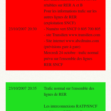
rétablies sur RER A et B
Pour les informations trafic sur les
autres lignes de RER
(exploitation SNCF)
23/10/2007 20:30
- Numéro vert SNCF 0 805 700 805
- site Transilien www.transilien.com
- Site internet www.abcdtrains.com
(prévisions gare à gare)
Mercredi 24 octobre : trafic normal
prévu sur l'ensemble des lignes
RER SNCF
23/10/2007 20:35
Trafic normal sur l'ensemble des
lignes de RER
Les interconnexions RATP/SNCF