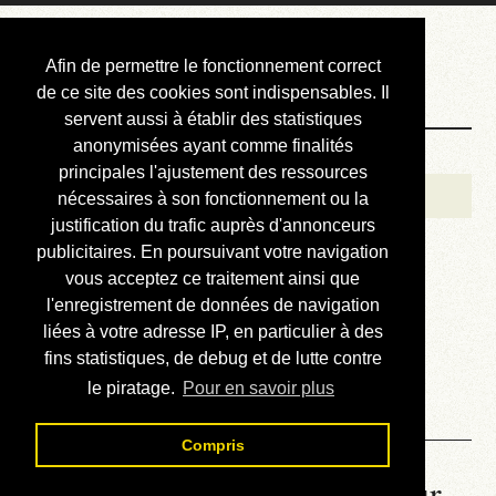
Courbis, « LE »
Afin de permettre le fonctionnement correct
Blog Officiel
de ce site des cookies sont indispensables. Il
servent aussi à établir des statistiques
anonymisées ayant comme finalités
Bienvenue
principales l'ajustement des ressources
Réalisations
nécessaires à son fonctionnement ou la
justification du trafic auprès d'annonceurs
Divers (et d’été)
publicitaires. En poursuivant votre navigation
vous acceptez ce traitement ainsi que
Annonces
l'enregistrement de données de navigation
Liens externes
liées à votre adresse IP, en particulier à des
fins statistiques, de debug et de lutte contre
Téléchargement
le piratage.
Pour en savoir plus
Contact
Compris
La météo du RER (mis à jour