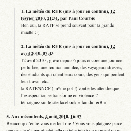
1.
La météo du RER (mis à jour en continu),
12
février 2010, 21:31
,
par
Paul Courbis
Ben oui, la RATP se prend souvent pour la grande
muette :-(
2.
La météo du RER (mis à jour en continu),
12
avril 2010, 07:43
12 avril 2010 , grève depuis 6 jours encore une journée
perturbée, une réunion annulée, des voyageurs stressés,
des étudiants qui ratent leurs cours, des gens qui perdent
leur travail etc..
la RATP/SNCF ( m^me pot !) vont elles attendre que
l’exaspération se transforme en violence ?
témoignez sur le site facebook « fan du rerB »
5.
Aux mécontents,
4 août 2010, 16:37
Beaucoup d’entre vous me font rire ! Vous vous plaignez parce
que ce site n’a pas affiché telle ou telle info à un moment ou un