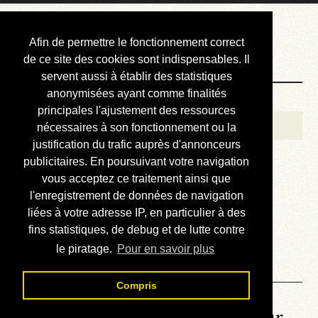
Courbis, « LE »
Afin de permettre le fonctionnement correct
Blog Officiel
de ce site des cookies sont indispensables. Il
servent aussi à établir des statistiques
anonymisées ayant comme finalités
Bienvenue
principales l'ajustement des ressources
Réalisations
nécessaires à son fonctionnement ou la
justification du trafic auprès d'annonceurs
Divers (et d’été)
publicitaires. En poursuivant votre navigation
vous acceptez ce traitement ainsi que
Annonces
l'enregistrement de données de navigation
Liens externes
liées à votre adresse IP, en particulier à des
fins statistiques, de debug et de lutte contre
Téléchargement
le piratage.
Pour en savoir plus
Contact
Compris
La météo du RER (mis à jour