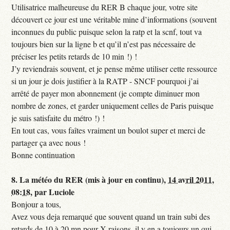
Utilisatrice malheureuse du RER B chaque jour, votre site
découvert ce jour est une véritable mine d’informations (souvent
inconnues du public puisque selon la ratp et la scnf, tout va
toujours bien sur la ligne b et qu’il n’est pas nécessaire de
préciser les petits retards de 10 min !) !
J’y reviendrais souvent, et je pense même utiliser cette ressource
si un jour je dois justifier à la RATP - SNCF pourquoi j’ai
arrêté de payer mon abonnement (je compte diminuer mon
nombre de zones, et garder uniquement celles de Paris puisque
je suis satisfaite du métro !) !
En tout cas, vous faîtes vraiment un boulot super et merci de
partager ça avec nous !
Bonne continuation
8.
La météo du RER (mis à jour en continu),
14 avril 2011,
08:18
,
par
Luciole
Bonjour a tous,
Avez vous deja remarqué que souvent quand un train subi des
retards de 10 à 20 mn pour X raisons, il y en a toujours un qui