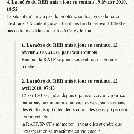
4.
La météo du RER (mis à jour en continu),
9 février 2010,
18:52
La site dit qu’il n’y a pas de problème sur les lignes du rer or
c’est faux ! Accident grave à Conflans fin d’oise avant 17h00 et
pas de train de Maison Laffite à Cergy le Haut.
1.
La météo du RER (mis à jour en continu),
12
février 2010, 21:31
,
par
Paul Courbis
Ben oui, la RATP se prend souvent pour la grande
muette :-(
2.
La météo du RER (mis à jour en continu),
12
avril 2010, 07:43
12 avril 2010 , grève depuis 6 jours encore une journée
perturbée, une réunion annulée, des voyageurs stressés,
des étudiants qui ratent leurs cours, des gens qui perdent
leur travail etc..
la RATP/SNCF ( m^me pot !) vont elles attendre que
l’exaspération se transforme en violence ?