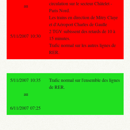
circulation sur le secteur Châtelet -
au
Paris Nord.
Les trains en direction de Mitry Claye
et d'Aéroport Charles de Gaulle
2 TGV subissent des retards de 10 à
5/11/2007 10:30
15 minutes.
Trafic normal sur les autres lignes de
RER.
5/11/2007 10:35
Trafic normal sur l'ensemble des lignes
de RER.
au
6/11/2007 07:25