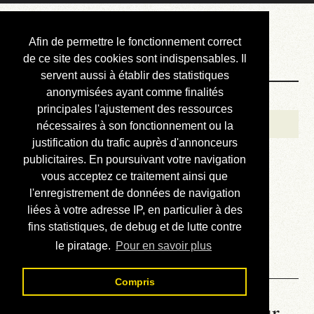
Courbis, « LE »
Afin de permettre le fonctionnement correct
Blog Officiel
de ce site des cookies sont indispensables. Il
servent aussi à établir des statistiques
anonymisées ayant comme finalités
Bienvenue
principales l'ajustement des ressources
Réalisations
nécessaires à son fonctionnement ou la
justification du trafic auprès d'annonceurs
Divers (et d’été)
publicitaires. En poursuivant votre navigation
vous acceptez ce traitement ainsi que
Annonces
l'enregistrement de données de navigation
Liens externes
liées à votre adresse IP, en particulier à des
fins statistiques, de debug et de lutte contre
Téléchargement
le piratage.
Pour en savoir plus
Contact
Compris
La météo du RER (mis à jour