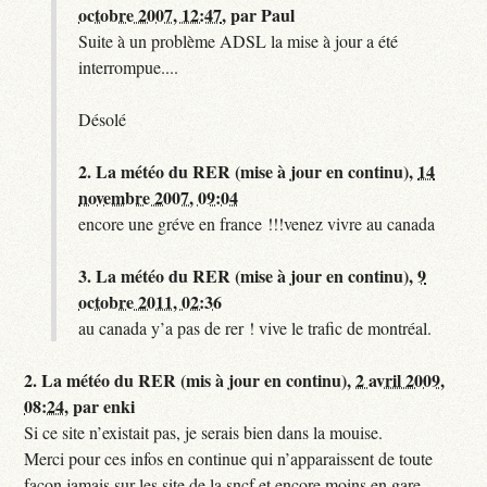
octobre 2007, 12:47
,
par
Paul
Suite à un problème ADSL la mise à jour a été
interrompue....
Désolé
2.
La météo du RER (mise à jour en continu),
14
novembre 2007, 09:04
encore une gréve en france !!!venez vivre au canada
3.
La météo du RER (mise à jour en continu),
9
octobre 2011, 02:36
au canada y’a pas de rer ! vive le trafic de montréal.
2.
La météo du RER (mis à jour en continu),
2 avril 2009,
08:24
,
par
enki
Si ce site n’existait pas, je serais bien dans la mouise.
Merci pour ces infos en continue qui n’apparaissent de toute
façon jamais sur les site de la sncf et encore moins en gare.