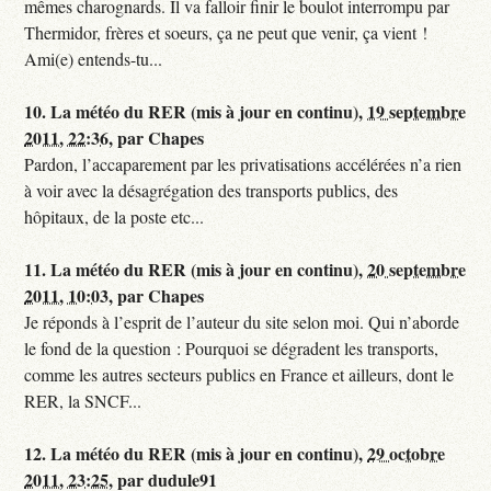
mêmes charognards. Il va falloir finir le boulot interrompu par
Thermidor, frères et soeurs, ça ne peut que venir, ça vient !
Ami(e) entends-tu...
10.
La météo du RER (mis à jour en continu),
19 septembre
2011, 22:36
,
par
Chapes
Pardon, l’accaparement par les privatisations accélérées n’a rien
à voir avec la désagrégation des transports publics, des
hôpitaux, de la poste etc...
11.
La météo du RER (mis à jour en continu),
20 septembre
2011, 10:03
,
par
Chapes
Je réponds à l’esprit de l’auteur du site selon moi. Qui n’aborde
le fond de la question : Pourquoi se dégradent les transports,
comme les autres secteurs publics en France et ailleurs, dont le
RER, la SNCF...
12.
La météo du RER (mis à jour en continu),
29 octobre
2011, 23:25
,
par
dudule91