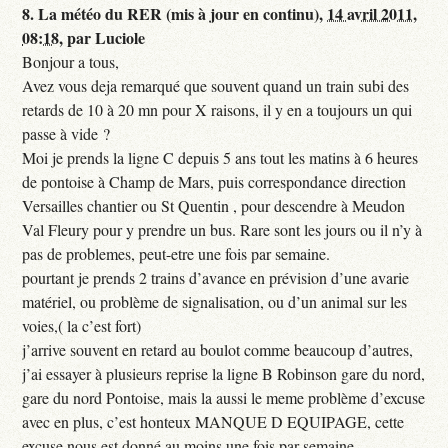
8.
La météo du RER (mis à jour en continu),
14 avril 2011,
08:18
,
par
Luciole
Bonjour a tous,
Avez vous deja remarqué que souvent quand un train subi des
retards de 10 à 20 mn pour X raisons, il y en a toujours un qui
passe à vide ?
Moi je prends la ligne C depuis 5 ans tout les matins à 6 heures
de pontoise à Champ de Mars, puis correspondance direction
Versailles chantier ou St Quentin , pour descendre à Meudon
Val Fleury pour y prendre un bus. Rare sont les jours ou il n’y à
pas de problemes, peut-etre une fois par semaine.
pourtant je prends 2 trains d’avance en prévision d’une avarie
matériel, ou problème de signalisation, ou d’un animal sur les
voies,( la c’est fort)
j’arrive souvent en retard au boulot comme beaucoup d’autres,
j’ai essayer à plusieurs reprise la ligne B Robinson gare du nord,
gare du nord Pontoise, mais la aussi le meme problème d’excuse
avec en plus, c’est honteux MANQUE D EQUIPAGE, cette
excuse nous est donné au moins une fois par semaine.