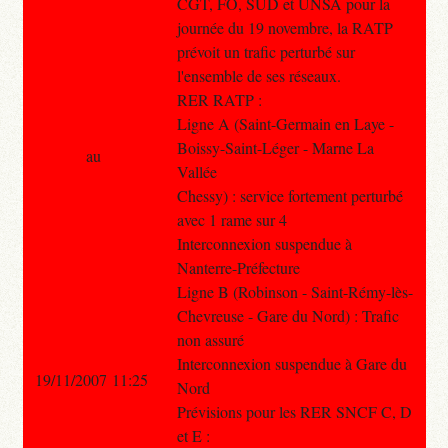
CGT, FO, SUD et UNSA pour la
journée du 19 novembre, la RATP
prévoit un trafic perturbé sur
l'ensemble de ses réseaux.
RER RATP :
Ligne A (Saint-Germain en Laye -
Boissy-Saint-Léger - Marne La
au
Vallée
Chessy) : service fortement perturbé
avec 1 rame sur 4
Interconnexion suspendue à
Nanterre-Préfecture
Ligne B (Robinson - Saint-Rémy-lès-
Chevreuse - Gare du Nord) : Trafic
non assuré
Interconnexion suspendue à Gare du
19/11/2007 11:25
Nord
Prévisions pour les RER SNCF C, D
et E :