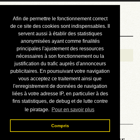
Courbis, « LE »
Afin de permettre le fonctionnement correct
Blog Officiel
de ce site des cookies sont indispensables. Il
servent aussi à établir des statistiques
anonymisées ayant comme finalités
Bienvenue
principales l'ajustement des ressources
Réalisations
nécessaires à son fonctionnement ou la
justification du trafic auprès d'annonceurs
Divers (et d’été)
publicitaires. En poursuivant votre navigation
vous acceptez ce traitement ainsi que
Annonces
l'enregistrement de données de navigation
Liens externes
liées à votre adresse IP, en particulier à des
fins statistiques, de debug et de lutte contre
Téléchargement
le piratage.
Pour en savoir plus
Contact
Compris
La météo du RER (mis à jour