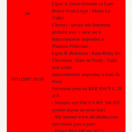
Ligne A (Saint-Germain en Laye -
Boissy-Saint-Léger - Marne La
au
Vallée
Chessy) : service très fortement
perturbé avec 1 rame sur 6
Interconnexion suspendue à
Nanterre-Préfecture
Ligne B (Robinson - Saint-Rémy-lès-
Chevreuse - Gare du Nord) : Trafic
non assuré
Interconnexion suspendue à Gare du
19/11/2007 08:00
Nord
Prévisions pour les RER SNCF C, D
et E :
- Numéro vert SNCF 0 805 700 805
(gratuit depuis un poste fixe)
- Site internet www.abcdtrains.com
(prévisions gare à gare)
- France Bleu IdF sur 107.1