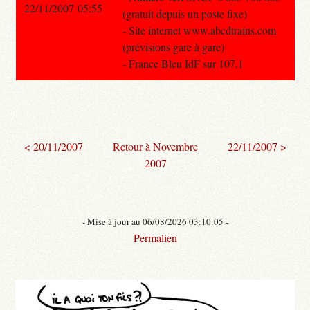
22/11/2007 05:55
(gratuit depuis un poste fixe)
- Site internet www.abcdtrains.com
(prévisions gare à gare)
- France Bleu IdF sur 107.1
< 20/11/2007
Retour à Novembre
22/11/2007 >
2007
- Mise à jour au 06/08/2026 03:10:05 -
Permalien