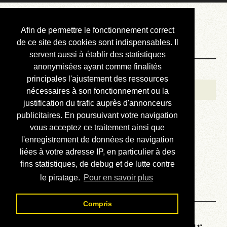
Courbis, « LE »
Afin de permettre le fonctionnement correct
Blog Officiel
de ce site des cookies sont indispensables. Il
servent aussi à établir des statistiques
anonymisées ayant comme finalités
Bienvenue
principales l'ajustement des ressources
Réalisations
nécessaires à son fonctionnement ou la
justification du trafic auprès d'annonceurs
Divers (et d’été)
publicitaires. En poursuivant votre navigation
vous acceptez ce traitement ainsi que
Annonces
l'enregistrement de données de navigation
Liens externes
liées à votre adresse IP, en particulier à des
fins statistiques, de debug et de lutte contre
Téléchargement
le piratage.
Pour en savoir plus
Contact
Compris
La météo du RER (mis à jour