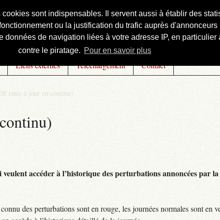
s cookies sont indispensables. Il servent aussi à établir des st
onctionnement ou la justification du trafic auprès d'annonceurs 
 données de navigation liées à votre adresse IP, en particulier à
contre le piratage.
Pour en savoir plus
Liens externes
Téléchargement
Contact
R (mis à jour en continu)
continu)
 veulent accéder à l’historique des perturbations annoncées par la 
connu des perturbations sont en rouge, les journées normales sont en ve