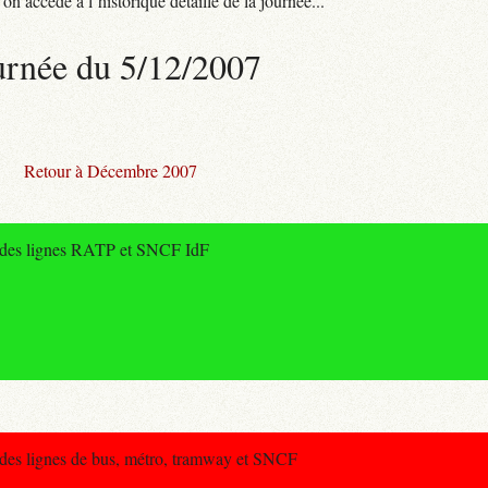
n accède à l’historique détaillé de la journée...
urnée du 5/12/2007
Retour à Décembre 2007
e des lignes RATP et SNCF IdF
 des lignes de bus, métro, tramway et SNCF