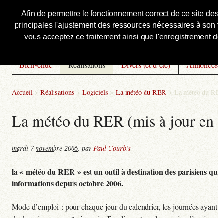
Afin de permettre le fonctionnement correct de ce site de
principales l'ajustement des ressources nécessaires à son f
Courbis, « LE » Blog Officiel
vous acceptez ce traitement ainsi que l'enregistrement de
Bienvenue
Réalisations
Divers (et d’été)
Annonces
Accueil
>
Réalisations
>
Logiciels
>
La météo du RER
>
La météo du RE
La météo du RER (mis à jour en 
mardi 7 novembre 2006
,
par
Paul Courbis
la « météo du RER » est un outil à destination des parisiens qui
informations depuis octobre 2006.
Mode d’emploi : pour chaque jour du calendrier, les journées ayant 