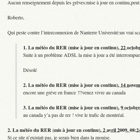
Aucun renseignement depuis les grèves:mise à jour en continu,peut etre
Roberto,
Qui peste contre l’interconnexion de Nanterre Université:un vrai sc
1.
La météo du RER (mise à jour en continu),
22 octob
Suite à un problème ADSL la mise à jour a été interrompue.
Désolé
2.
La météo du RER (mise à jour en continu),
14 novem
encore une gréve en france !!!venez vivre au canada
3.
La météo du RER (mise à jour en continu),
9 octobre
au canada y’a pas de rer ! vive le trafic de montréal.
2.
La météo du RER (mis à jour en continu),
2 avril 2009, 08:2
Si ce site n’existait pas, je serais bien dans la mouise.