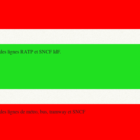
e des lignes RATP et SNCF IdF.
 des lignes de métro, bus, tramway et SNCF