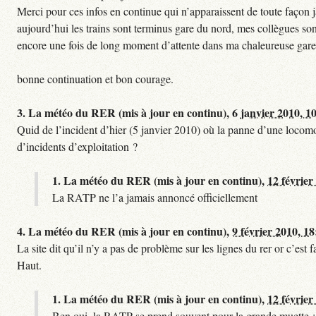
Merci pour ces infos en continue qui n’apparaissent de toute façon ja
aujourd’hui les trains sont terminus gare du nord, mes collègues sont
encore une fois de long moment d’attente dans ma chaleureuse gare
bonne continuation et bon courage.
3.
La météo du RER (mis à jour en continu),
6 janvier 2010, 1
Quid de l’incident d’hier (5 janvier 2010) où la panne d’une locomo
d’incidents d’exploitation ?
1.
La météo du RER (mis à jour en continu),
12 février
La RATP ne l’a jamais annoncé officiellement
4.
La météo du RER (mis à jour en continu),
9 février 2010, 18
La site dit qu’il n’y a pas de problème sur les lignes du rer or c’es
Haut.
1.
La météo du RER (mis à jour en continu),
12 février
Ben oui, la RATP se prend souvent pour la grande muette :