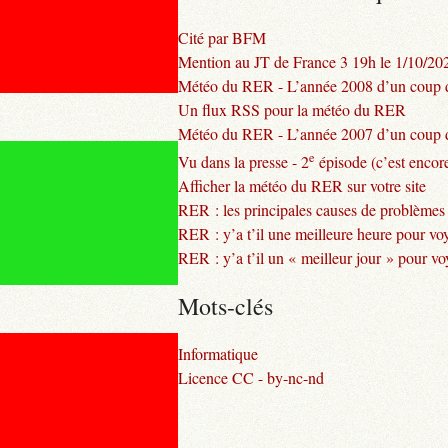
Cité par BFM
Mention au JT de France 3 19h le 1/10/20
Météo du RER - L’année 2008 d’un coup d
Un flux RSS pour la météo du RER
Météo du RER - L’année 2007 d’un coup d
e
Vu dans la presse - 2
épisode (c’est encore
Afficher la météo du RER sur votre site
RER : les principales causes de problèmes
RER : y’a t’il une meilleure heure pour vo
RER : y’a t’il un « meilleur jour » pour v
Mots-clés
Informatique
Licence CC - by-nc-nd