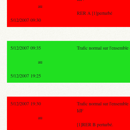
au
RER A [1]perturbé
5/12/2007 09:30
5/12/2007 09:35
Trafic normal sur l'ensembl
au
5/12/2007 19:25
5/12/2007 19:30
Trafic normal sur l'ensemble
IdF
au
[1]RER B perturbé.