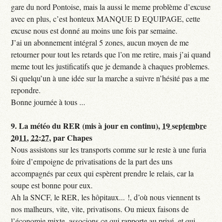
gare du nord Pontoise, mais la aussi le meme problème d’excuse
avec en plus, c’est honteux MANQUE D EQUIPAGE, cette
excuse nous est donné au moins une fois par semaine.
J’ai un abonnement intégral 5 zones, aucun moyen de me
retourner pour tout les retards que l’on me retire, mais j’ai quand
meme tout les justificatifs que je demande à chaques problemes.
Si quelqu’un à une idée sur la marche a suivre n’hésité pas a me
repondre.
Bonne journée à tous ...
9.
La météo du RER (mis à jour en continu),
19 septembre
2011, 22:27
,
par
Chapes
Nous assistons sur les transports comme sur le reste à une furia
foire d’empoigne de privatisations de la part des uns
accompagnés par ceux qui espèrent prendre le relais, car la
soupe est bonne pour eux.
Ah la SNCF, le RER, les hôpitaux... !, d’où nous viennent ts
nos malheurs, vite, vite, privatisons. Ou mieux faisons de
l’économie mixte, associons ce qui rapporte au privé, et qui