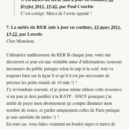
février 2011, 15:42
,
par
Paul Courbis
C’est corrigé. Merci de l’avoir signalé !
7.
La météo du RER (mis à jour en continu),
15 mars 2011,
13:22
,
par
Luxette
Cher Monsieur,
Utilisatrice malheureuse du RER B chaque jour, votre site
découvert ce jour est une véritable mine d’informations (souvent
inconnues du public puisque selon la ratp et la scnf, tout va
toujours bien sur la ligne b et qu’il n’est pas nécessaire de
préciser les petits retards de 10 min !) !
J’y reviendrais souvent, et je pense même utiliser cette ressource
si un jour je dois justifier à la RATP - SNCF pourquoi j’ai
arrêté de payer mon abonnement (je compte diminuer mon
nombre de zones, et garder uniquement celles de Paris puisque
je suis satisfaite du métro !) !
En tout cas, vous faîtes vraiment un boulot super et merci de