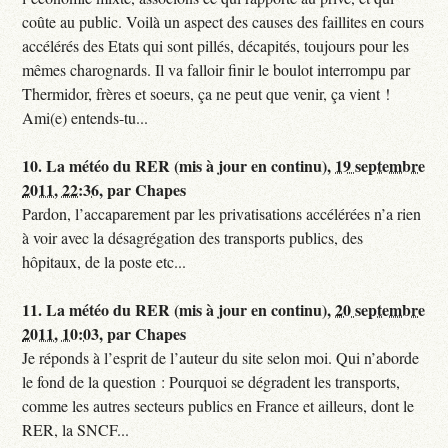
coûte au public. Voilà un aspect des causes des faillites en cours
accélérés des Etats qui sont pillés, décapités, toujours pour les
mêmes charognards. Il va falloir finir le boulot interrompu par
Thermidor, frères et soeurs, ça ne peut que venir, ça vient !
Ami(e) entends-tu...
10.
La météo du RER (mis à jour en continu),
19 septembre
2011, 22:36
,
par
Chapes
Pardon, l’accaparement par les privatisations accélérées n’a rien
à voir avec la désagrégation des transports publics, des
hôpitaux, de la poste etc...
11.
La météo du RER (mis à jour en continu),
20 septembre
2011, 10:03
,
par
Chapes
Je réponds à l’esprit de l’auteur du site selon moi. Qui n’aborde
le fond de la question : Pourquoi se dégradent les transports,
comme les autres secteurs publics en France et ailleurs, dont le
RER, la SNCF...