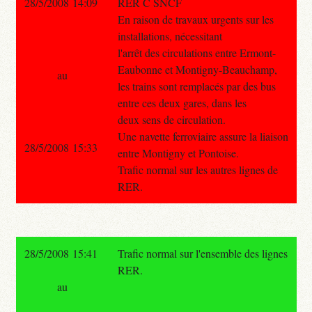
28/5/2008 14:09
RER C SNCF
En raison de travaux urgents sur les
installations, nécessitant
l'arrêt des circulations entre Ermont-
Eaubonne et Montigny-Beauchamp,
au
les trains sont remplacés par des bus
entre ces deux gares, dans les
deux sens de circulation.
Une navette ferroviaire assure la liaison
28/5/2008 15:33
entre Montigny et Pontoise.
Trafic normal sur les autres lignes de
RER.
28/5/2008 15:41
Trafic normal sur l'ensemble des lignes
RER.
au