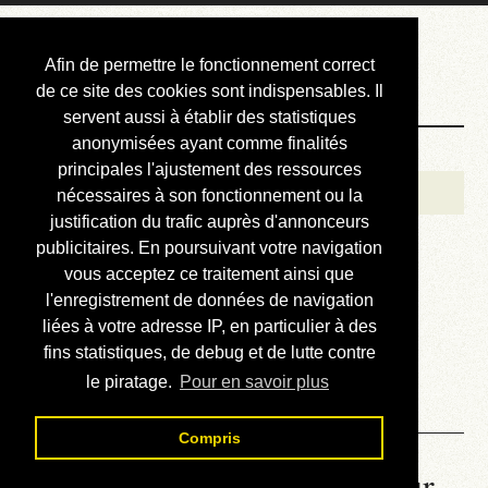
Courbis, « LE »
Afin de permettre le fonctionnement correct
Blog Officiel
de ce site des cookies sont indispensables. Il
servent aussi à établir des statistiques
anonymisées ayant comme finalités
Bienvenue
principales l'ajustement des ressources
Réalisations
nécessaires à son fonctionnement ou la
justification du trafic auprès d'annonceurs
Divers (et d’été)
publicitaires. En poursuivant votre navigation
vous acceptez ce traitement ainsi que
Annonces
l'enregistrement de données de navigation
Liens externes
liées à votre adresse IP, en particulier à des
fins statistiques, de debug et de lutte contre
Téléchargement
le piratage.
Pour en savoir plus
Contact
Compris
La météo du RER (mis à jour