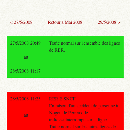
< 27/5/2008
Retour à Mai 2008
29/5/2008 >
27/5/2008 20:49
Trafic normal sur l'ensemble des lignes
de RER.
au
28/5/2008 11:17
28/5/2008 11:25
RER E SNCF
En raison d'un accident de personne à
Nogent le Perreux, le
au
trafic est interrompu sur la ligne.
Trafic normal sur les autres lignes de