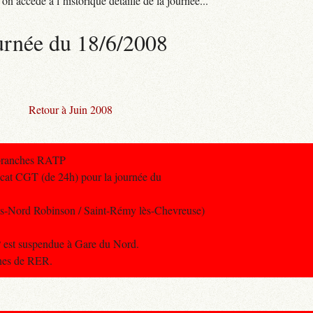
n accède à l’historique détaillé de la journée...
urnée du 18/6/2008
Retour à Juin 2008
 branches RATP
icat CGT (de 24h) pour la journée du
s-Nord Robinson / Saint-Rémy lès-Chevreuse)
est suspendue à Gare du Nord.
gnes de RER.