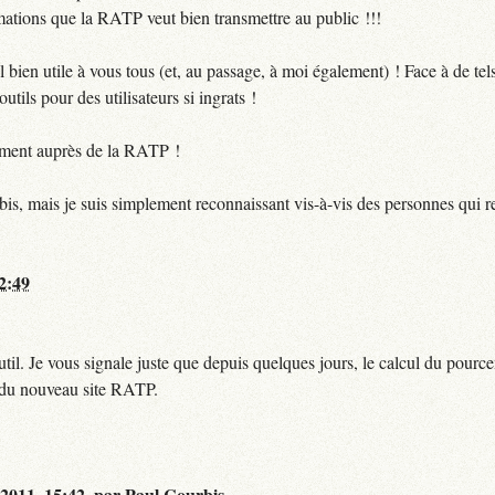
ormations que la RATP veut bien transmettre au public !!!
bien utile à vous tous (et, au passage, à moi également) ! Face à de te
utils pour des utilisateurs si ingrats !
ctement auprès de la RATP !
bis, mais je suis simplement reconnaissant vis-à-vis des personnes qui 
12:49
til. Je vous signale juste que depuis quelques jours, le calcul du pour
e du nouveau site RATP.
 2011, 15:42
,
par
Paul Courbis