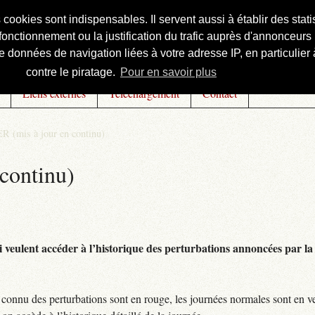
s cookies sont indispensables. Il servent aussi à établir des st
onctionnement ou la justification du trafic auprès d'annonceurs 
 données de navigation liées à votre adresse IP, en particulier à
contre le piratage.
Pour en savoir plus
Liens externes
Téléchargement
Contact
R (mis à jour en continu)
continu)
 veulent accéder à l’historique des perturbations annoncées par la 
connu des perturbations sont en rouge, les journées normales sont en ve