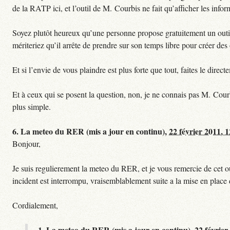
de la RATP ici, et l’outil de M. Courbis ne fait qu’afficher les inf
Soyez plutôt heureux qu’une personne propose gratuitement un outil 
mériteriez qu’il arrête de prendre sur son temps libre pour créer des o
Et si l’envie de vous plaindre est plus forte que tout, faites le dire
Et à ceux qui se posent la question, non, je ne connais pas M. Cour
plus simple.
6.
La meteo du RER (mis a jour en continu),
22 février 2011, 
Bonjour,
Je suis regulierement la meteo du RER, et je vous remercie de cet ou
incident est interrompu, vraisemblablement suite a la mise en plac
Cordialement,
1.
La meteo du RER (mis a jour en continu),
22 février