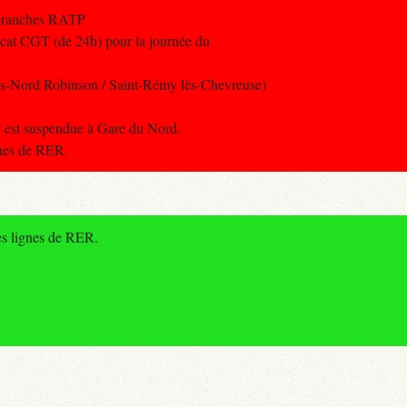
 branches RATP
icat CGT (de 24h) pour la journée du
s-Nord Robinson / Saint-Rémy lès-Chevreuse)
est suspendue à Gare du Nord.
gnes de RER.
es lignes de RER.