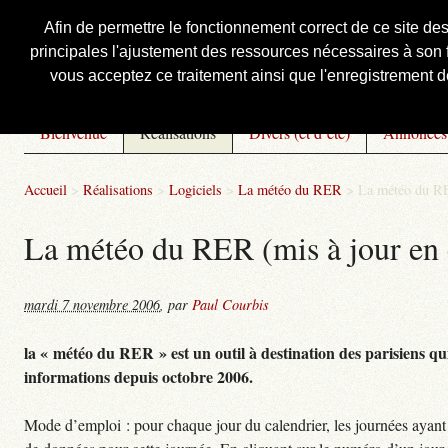
Afin de permettre le fonctionnement correct de ce site de
principales l'ajustement des ressources nécessaires à son f
Courbis, « LE » Blog Officiel
vous acceptez ce traitement ainsi que l'enregistrement de
Bienvenue
Réalisations
Divers (et d’été)
Annonces
Accueil
>
Réalisations
>
Logiciels
>
La météo du RER
>
La météo du RE
La météo du RER (mis à jour en 
mardi 7 novembre 2006
,
par
Paul Courbis
la « météo du RER » est un outil à destination des parisiens qui
informations depuis octobre 2006.
Mode d’emploi : pour chaque jour du calendrier, les journées ayant 