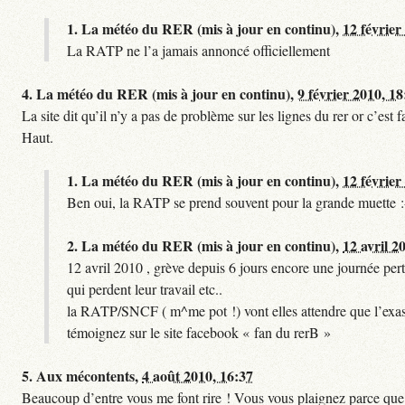
1.
La météo du RER (mis à jour en continu),
12 février
La RATP ne l’a jamais annoncé officiellement
4.
La météo du RER (mis à jour en continu),
9 février 2010, 18
La site dit qu’il n’y a pas de problème sur les lignes du rer or c’es
Haut.
1.
La météo du RER (mis à jour en continu),
12 février
Ben oui, la RATP se prend souvent pour la grande muette :
2.
La météo du RER (mis à jour en continu),
12 avril 2
12 avril 2010 , grève depuis 6 jours encore une journée pert
qui perdent leur travail etc..
la RATP/SNCF ( m^me pot !) vont elles attendre que l’exas
témoignez sur le site facebook « fan du rerB »
5.
Aux mécontents,
4 août 2010, 16:37
Beaucoup d’entre vous me font rire ! Vous vous plaignez parce que ce