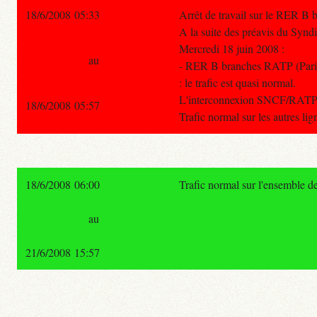
18/6/2008 05:33
Arrêt de travail sur le RER B
A la suite des préavis du Synd
Mercredi 18 juin 2008 :
au
- RER B branches RATP (Pari
: le trafic est quasi normal.
L'interconnexion SNCF/RATP 
18/6/2008 05:57
Trafic normal sur les autres li
18/6/2008 06:00
Trafic normal sur l'ensemble d
au
21/6/2008 15:57