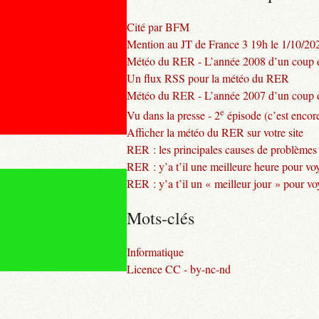
Cité par BFM
Mention au JT de France 3 19h le 1/10/20
Météo du RER - L’année 2008 d’un coup d
Un flux RSS pour la météo du RER
Météo du RER - L’année 2007 d’un coup d
e
Vu dans la presse - 2
épisode (c’est encore
Afficher la météo du RER sur votre site
RER : les principales causes de problèmes
RER : y’a t’il une meilleure heure pour vo
RER : y’a t’il un « meilleur jour » pour v
Mots-clés
Informatique
Licence CC - by-nc-nd