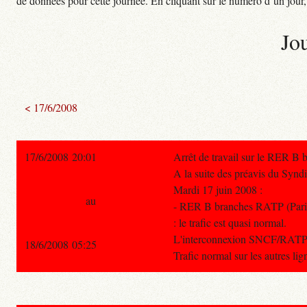
de données pour cette journée. En cliquant sur le numéro d’un jour, o
Jo
< 17/6/2008
17/6/2008 20:01
Arrêt de travail sur le RER B
A la suite des préavis du Synd
Mardi 17 juin 2008 :
au
- RER B branches RATP (Pari
: le trafic est quasi normal.
L'interconnexion SNCF/RATP 
18/6/2008 05:25
Trafic normal sur les autres li