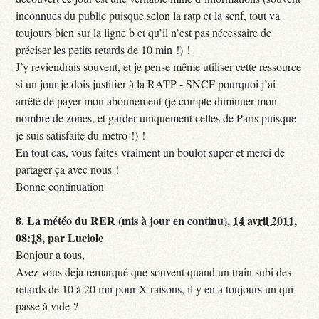
inconnues du public puisque selon la ratp et la scnf, tout va
toujours bien sur la ligne b et qu’il n’est pas nécessaire de
préciser les petits retards de 10 min !) !
J’y reviendrais souvent, et je pense même utiliser cette ressource
si un jour je dois justifier à la RATP - SNCF pourquoi j’ai
arrêté de payer mon abonnement (je compte diminuer mon
nombre de zones, et garder uniquement celles de Paris puisque
je suis satisfaite du métro !) !
En tout cas, vous faîtes vraiment un boulot super et merci de
partager ça avec nous !
Bonne continuation
8.
La météo du RER (mis à jour en continu),
14 avril 2011,
08:18
,
par
Luciole
Bonjour a tous,
Avez vous deja remarqué que souvent quand un train subi des
retards de 10 à 20 mn pour X raisons, il y en a toujours un qui
passe à vide ?