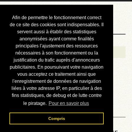
Courbis, « LE »
Afin de permettre le fonctionnement correct
Blog Officiel
de ce site des cookies sont indispensables. Il
servent aussi à établir des statistiques
anonymisées ayant comme finalités
Bienvenue
principales l'ajustement des ressources
Réalisations
nécessaires à son fonctionnement ou la
justification du trafic auprès d'annonceurs
Divers (et d’été)
publicitaires. En poursuivant votre navigation
vous acceptez ce traitement ainsi que
Annonces
l'enregistrement de données de navigation
Liens externes
liées à votre adresse IP, en particulier à des
fins statistiques, de debug et de lutte contre
Téléchargement
le piratage.
Pour en savoir plus
Contact
Compris
La météo du RER (mis à jour