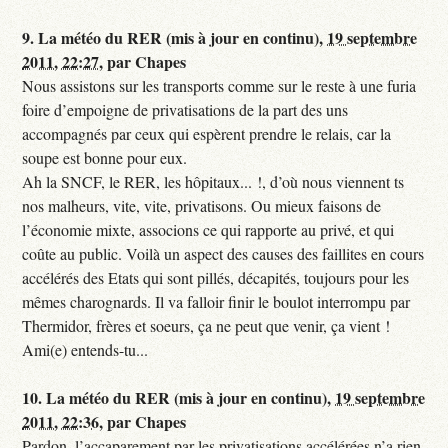
9.
La météo du RER (mis à jour en continu),
19 septembre
2011, 22:27
,
par
Chapes
Nous assistons sur les transports comme sur le reste à une furia
foire d’empoigne de privatisations de la part des uns
accompagnés par ceux qui espèrent prendre le relais, car la
soupe est bonne pour eux.
Ah la SNCF, le RER, les hôpitaux... !, d’où nous viennent ts
nos malheurs, vite, vite, privatisons. Ou mieux faisons de
l’économie mixte, associons ce qui rapporte au privé, et qui
coûte au public. Voilà un aspect des causes des faillites en cours
accélérés des Etats qui sont pillés, décapités, toujours pour les
mêmes charognards. Il va falloir finir le boulot interrompu par
Thermidor, frères et soeurs, ça ne peut que venir, ça vient !
Ami(e) entends-tu...
10.
La météo du RER (mis à jour en continu),
19 septembre
2011, 22:36
,
par
Chapes
Pardon, l’accaparement par les privatisations accélérées n’a rien