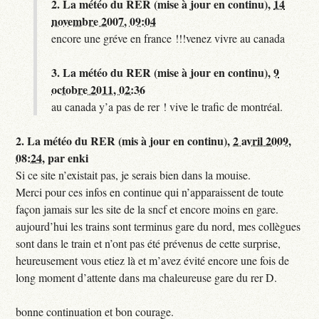
2.
La météo du RER (mise à jour en continu),
14
novembre 2007, 09:04
encore une gréve en france !!!venez vivre au canada
3.
La météo du RER (mise à jour en continu),
9
octobre 2011, 02:36
au canada y’a pas de rer ! vive le trafic de montréal.
2.
La météo du RER (mis à jour en continu),
2 avril 2009,
08:24
,
par
enki
Si ce site n’existait pas, je serais bien dans la mouise.
Merci pour ces infos en continue qui n’apparaissent de toute
façon jamais sur les site de la sncf et encore moins en gare.
aujourd’hui les trains sont terminus gare du nord, mes collègues
sont dans le train et n’ont pas été prévenus de cette surprise,
heureusement vous etiez là et m’avez évité encore une fois de
long moment d’attente dans ma chaleureuse gare du rer D.
bonne continuation et bon courage.