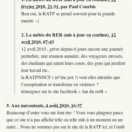
février 2010, 21:31
,
par
Paul Courbis
Ben oui, la RATP se prend souvent pour la grande
muette :-(
2.
La météo du RER (mis à jour en continu),
12
avril 2010, 07:43
12 avril 2010 , grève depuis 6 jours encore une journée
perturbée, une réunion annulée, des voyageurs stressés,
des étudiants qui ratent leurs cours, des gens qui perdent
leur travail etc..
la RATP/SNCF ( m^me pot !) vont elles attendre que
l’exaspération se transforme en violence ?
témoignez sur le site facebook « fan du rerB »
5.
Aux mécontents,
4 août 2010, 16:37
Beaucoup d’entre vous me font rire ! Vous vous plaignez parce
que ce site n’a pas affiché telle ou telle info à un moment ou un
autre... Nous ne sommes pas sur le site de la RATP ici, et l’outil