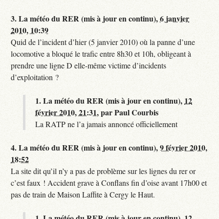
3.
La météo du RER (mis à jour en continu),
6 janvier
2010, 10:39
Quid de l’incident d’hier (5 janvier 2010) où la panne d’une
locomotive a bloqué le trafic entre 8h30 et 10h, obligeant à
prendre une ligne D elle-même victime d’incidents
d’exploitation ?
1.
La météo du RER (mis à jour en continu),
12
février 2010, 21:31
,
par
Paul Courbis
La RATP ne l’a jamais annoncé officiellement
4.
La météo du RER (mis à jour en continu),
9 février 2010,
18:52
La site dit qu’il n’y a pas de problème sur les lignes du rer or
c’est faux ! Accident grave à Conflans fin d’oise avant 17h00 et
pas de train de Maison Laffite à Cergy le Haut.
1.
La météo du RER (mis à jour en continu),
12