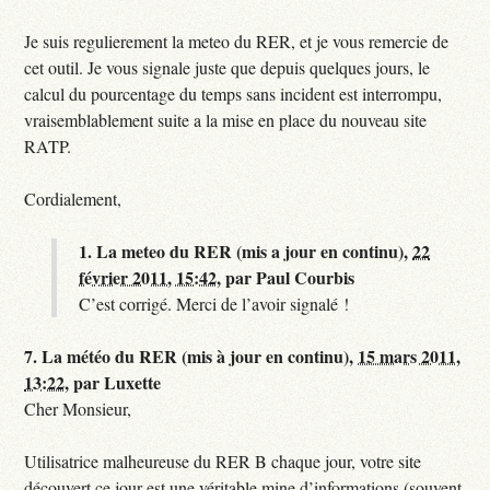
Je suis regulierement la meteo du RER, et je vous remercie de
cet outil. Je vous signale juste que depuis quelques jours, le
calcul du pourcentage du temps sans incident est interrompu,
vraisemblablement suite a la mise en place du nouveau site
RATP.
Cordialement,
1.
La meteo du RER (mis a jour en continu),
22
février 2011, 15:42
,
par
Paul Courbis
C’est corrigé. Merci de l’avoir signalé !
7.
La météo du RER (mis à jour en continu),
15 mars 2011,
13:22
,
par
Luxette
Cher Monsieur,
Utilisatrice malheureuse du RER B chaque jour, votre site
découvert ce jour est une véritable mine d’informations (souvent