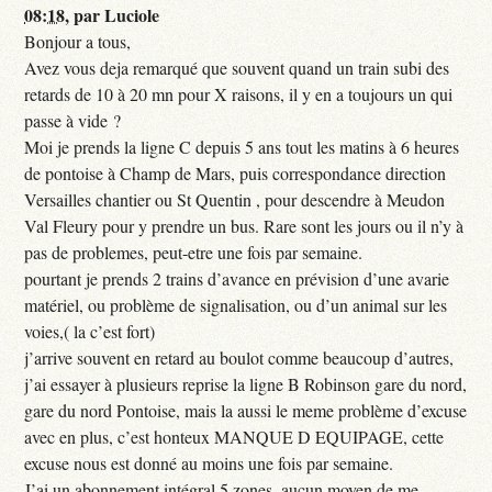
08:18
,
par
Luciole
Bonjour a tous,
Avez vous deja remarqué que souvent quand un train subi des
retards de 10 à 20 mn pour X raisons, il y en a toujours un qui
passe à vide ?
Moi je prends la ligne C depuis 5 ans tout les matins à 6 heures
de pontoise à Champ de Mars, puis correspondance direction
Versailles chantier ou St Quentin , pour descendre à Meudon
Val Fleury pour y prendre un bus. Rare sont les jours ou il n’y à
pas de problemes, peut-etre une fois par semaine.
pourtant je prends 2 trains d’avance en prévision d’une avarie
matériel, ou problème de signalisation, ou d’un animal sur les
voies,( la c’est fort)
j’arrive souvent en retard au boulot comme beaucoup d’autres,
j’ai essayer à plusieurs reprise la ligne B Robinson gare du nord,
gare du nord Pontoise, mais la aussi le meme problème d’excuse
avec en plus, c’est honteux MANQUE D EQUIPAGE, cette
excuse nous est donné au moins une fois par semaine.
J’ai un abonnement intégral 5 zones, aucun moyen de me