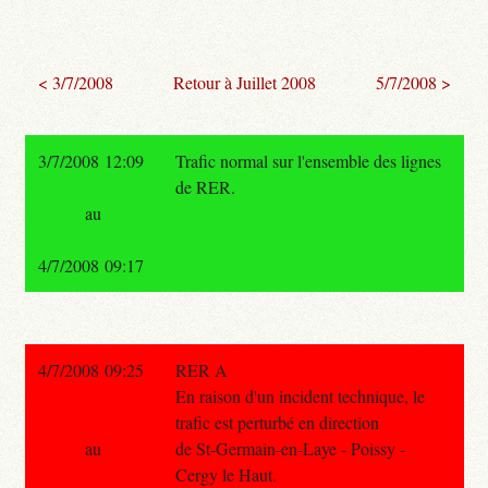
< 3/7/2008
Retour à Juillet 2008
5/7/2008 >
3/7/2008 12:09
Trafic normal sur l'ensemble des lignes
de RER.
au
4/7/2008 09:17
4/7/2008 09:25
RER A
En raison d'un incident technique, le
trafic est perturbé en direction
au
de St-Germain-en-Laye - Poissy -
Cergy le Haut.