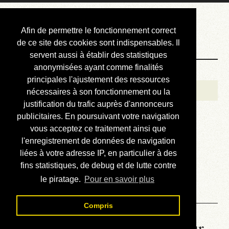
Courbis, « LE »
Afin de permettre le fonctionnement correct
Blog Officiel
de ce site des cookies sont indispensables. Il
servent aussi à établir des statistiques
anonymisées ayant comme finalités
Bienvenue
principales l'ajustement des ressources
Réalisations
nécessaires à son fonctionnement ou la
justification du trafic auprès d'annonceurs
Divers (et d’été)
publicitaires. En poursuivant votre navigation
vous acceptez ce traitement ainsi que
Annonces
l'enregistrement de données de navigation
Liens externes
liées à votre adresse IP, en particulier à des
fins statistiques, de debug et de lutte contre
Téléchargement
le piratage.
Pour en savoir plus
Contact
Compris
La météo du RER (mis à jour