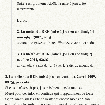
Suite à un problème ADSL la mise à jour a été
interrompue....
Désolé
2.
La météo du RER (mise à jour en continu),
14
novembre 2007, 09:04
encore une gréve en france !!!venez vivre au canada
3.
La météo du RER (mise à jour en continu),
9
octobre 2011, 02:36
au canada y’a pas de rer ! vive le trafic de montréal.
2.
La météo du RER (mis à jour en continu),
2 avril 2009,
08:24
,
par
enki
Si ce site n’existait pas, je serais bien dans la mouise.
Merci pour ces infos en continue qui n’apparaissent de toute
façon jamais sur les site de la sncf et encore moins en gare.
aujourd’hui les trains sont terminus gare du nord, mes collègues