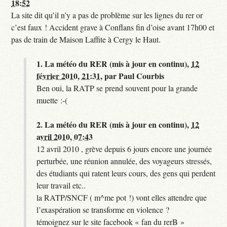
18:52
La site dit qu’il n’y a pas de problème sur les lignes du rer or
c’est faux ! Accident grave à Conflans fin d’oise avant 17h00 et
pas de train de Maison Laffite à Cergy le Haut.
1.
La météo du RER (mis à jour en continu),
12
février 2010, 21:31
,
par
Paul Courbis
Ben oui, la RATP se prend souvent pour la grande
muette :-(
2.
La météo du RER (mis à jour en continu),
12
avril 2010, 07:43
12 avril 2010 , grève depuis 6 jours encore une journée
perturbée, une réunion annulée, des voyageurs stressés,
des étudiants qui ratent leurs cours, des gens qui perdent
leur travail etc..
la RATP/SNCF ( m^me pot !) vont elles attendre que
l’exaspération se transforme en violence ?
témoignez sur le site facebook « fan du rerB »