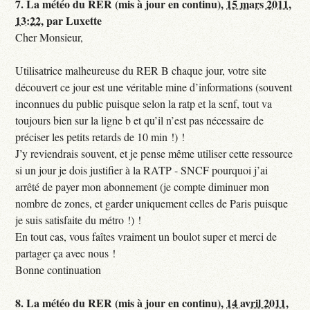
7.
La météo du RER (mis à jour en continu),
15 mars 2011,
13:22
,
par
Luxette
Cher Monsieur,
Utilisatrice malheureuse du RER B chaque jour, votre site
découvert ce jour est une véritable mine d’informations (souvent
inconnues du public puisque selon la ratp et la scnf, tout va
toujours bien sur la ligne b et qu’il n’est pas nécessaire de
préciser les petits retards de 10 min !) !
J’y reviendrais souvent, et je pense même utiliser cette ressource
si un jour je dois justifier à la RATP - SNCF pourquoi j’ai
arrêté de payer mon abonnement (je compte diminuer mon
nombre de zones, et garder uniquement celles de Paris puisque
je suis satisfaite du métro !) !
En tout cas, vous faîtes vraiment un boulot super et merci de
partager ça avec nous !
Bonne continuation
8.
La météo du RER (mis à jour en continu),
14 avril 2011,