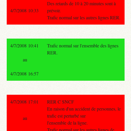
Des retards de 10 à 20 minutes sont à
4/7/2008 10:33
prévoir.
Trafic normal sur les autres lignes RER.
4/7/2008 10:41
Trafic normal sur l'ensemble des lignes
RER.
au
4/7/2008 16:57
4/7/2008 17:01
RER C SNCF
En raison d'un accident de personnes, le
trafic est perturbé sur
au
l'ensemble de la ligne.
Trafic normal sur les autres lignes de