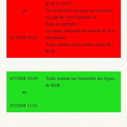
RER D SNCF :
au
En raison d'un voyageur sur les voies,
en gare de Viry Châtillon, le
trafic est perturbé.
Les trains subissent des retards de 10 à
4/7/2008 20:41
40 minutes.
Trafic normal sur les autres lignes de
RER.
4/7/2008 20:49
Trafic normal sur l'ensemble des lignes
de RER.
au
5/7/2008 11:01