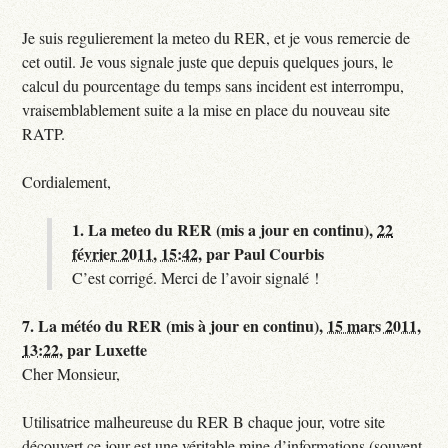
Je suis regulierement la meteo du RER, et je vous remercie de
cet outil. Je vous signale juste que depuis quelques jours, le
calcul du pourcentage du temps sans incident est interrompu,
vraisemblablement suite a la mise en place du nouveau site
RATP.
Cordialement,
1.
La meteo du RER (mis a jour en continu),
22
février 2011, 15:42
,
par
Paul Courbis
C’est corrigé. Merci de l’avoir signalé !
7.
La météo du RER (mis à jour en continu),
15 mars 2011,
13:22
,
par
Luxette
Cher Monsieur,
Utilisatrice malheureuse du RER B chaque jour, votre site
découvert ce jour est une véritable mine d’informations (souvent