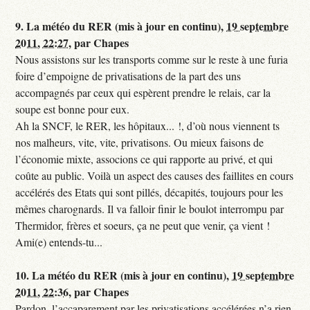
9.
La météo du RER (mis à jour en continu),
19 septembre
2011, 22:27
,
par
Chapes
Nous assistons sur les transports comme sur le reste à une furia
foire d’empoigne de privatisations de la part des uns
accompagnés par ceux qui espèrent prendre le relais, car la
soupe est bonne pour eux.
Ah la SNCF, le RER, les hôpitaux... !, d’où nous viennent ts
nos malheurs, vite, vite, privatisons. Ou mieux faisons de
l’économie mixte, associons ce qui rapporte au privé, et qui
coûte au public. Voilà un aspect des causes des faillites en cours
accélérés des Etats qui sont pillés, décapités, toujours pour les
mêmes charognards. Il va falloir finir le boulot interrompu par
Thermidor, frères et soeurs, ça ne peut que venir, ça vient !
Ami(e) entends-tu...
10.
La météo du RER (mis à jour en continu),
19 septembre
2011, 22:36
,
par
Chapes
Pardon, l’accaparement par les privatisations accélérées n’a rien