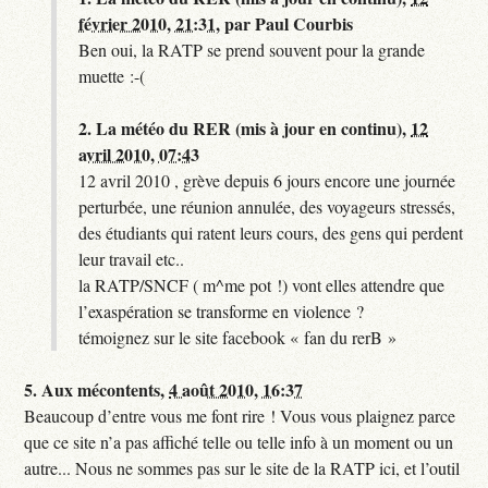
février 2010, 21:31
,
par
Paul Courbis
Ben oui, la RATP se prend souvent pour la grande
muette :-(
2.
La météo du RER (mis à jour en continu),
12
avril 2010, 07:43
12 avril 2010 , grève depuis 6 jours encore une journée
perturbée, une réunion annulée, des voyageurs stressés,
des étudiants qui ratent leurs cours, des gens qui perdent
leur travail etc..
la RATP/SNCF ( m^me pot !) vont elles attendre que
l’exaspération se transforme en violence ?
témoignez sur le site facebook « fan du rerB »
5.
Aux mécontents,
4 août 2010, 16:37
Beaucoup d’entre vous me font rire ! Vous vous plaignez parce
que ce site n’a pas affiché telle ou telle info à un moment ou un
autre... Nous ne sommes pas sur le site de la RATP ici, et l’outil