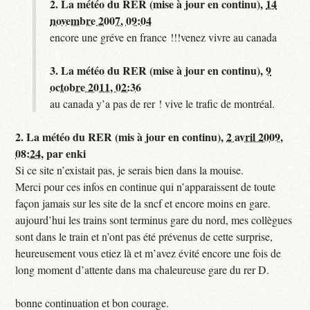
2.
La météo du RER (mise à jour en continu),
14
novembre 2007, 09:04
encore une gréve en france !!!venez vivre au canada
3.
La météo du RER (mise à jour en continu),
9
octobre 2011, 02:36
au canada y’a pas de rer ! vive le trafic de montréal.
2.
La météo du RER (mis à jour en continu),
2 avril 2009,
08:24
,
par
enki
Si ce site n’existait pas, je serais bien dans la mouise.
Merci pour ces infos en continue qui n’apparaissent de toute
façon jamais sur les site de la sncf et encore moins en gare.
aujourd’hui les trains sont terminus gare du nord, mes collègues
sont dans le train et n’ont pas été prévenus de cette surprise,
heureusement vous etiez là et m’avez évité encore une fois de
long moment d’attente dans ma chaleureuse gare du rer D.
bonne continuation et bon courage.