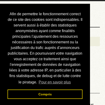
Courbis, « LE »
Afin de permettre le fonctionnement correct
Blog Officiel
de ce site des cookies sont indispensables. Il
servent aussi à établir des statistiques
anonymisées ayant comme finalités
Bienvenue
principales l'ajustement des ressources
Réalisations
nécessaires à son fonctionnement ou la
justification du trafic auprès d'annonceurs
Divers (et d’été)
publicitaires. En poursuivant votre navigation
vous acceptez ce traitement ainsi que
Annonces
l'enregistrement de données de navigation
Liens externes
liées à votre adresse IP, en particulier à des
fins statistiques, de debug et de lutte contre
Téléchargement
le piratage.
Pour en savoir plus
Contact
Compris
La météo du RER (mis à jour