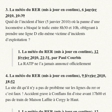
3.
La météo du RER (mis à jour en continu),
6 janvier
2010, 10:39
Quid de l’incident d’hier (5 janvier 2010) où la panne d’une
locomotive a bloqué le trafic entre 8h30 et 10h, obligeant à
prendre une ligne D elle-même victime d’incidents
d’exploitation ?
1.
La météo du RER (mis à jour en continu),
12
février 2010, 21:31
,
par
Paul Courbis
La RATP ne l’a jamais annoncé officiellement
4.
La météo du RER (mis à jour en continu),
9 février 2010,
18:52
La site dit qu’il n’y a pas de problème sur les lignes du rer or
c’est faux ! Accident grave à Conflans fin d’oise avant 17h00 et
pas de train de Maison Laffite à Cergy le Haut.
1.
La météo du RER (mis à jour en continu),
12