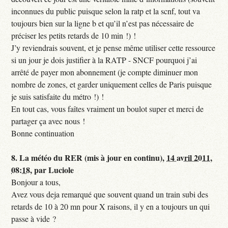
inconnues du public puisque selon la ratp et la scnf, tout va
toujours bien sur la ligne b et qu’il n’est pas nécessaire de
préciser les petits retards de 10 min !) !
J’y reviendrais souvent, et je pense même utiliser cette ressource
si un jour je dois justifier à la RATP - SNCF pourquoi j’ai
arrêté de payer mon abonnement (je compte diminuer mon
nombre de zones, et garder uniquement celles de Paris puisque
je suis satisfaite du métro !) !
En tout cas, vous faîtes vraiment un boulot super et merci de
partager ça avec nous !
Bonne continuation
8.
La météo du RER (mis à jour en continu),
14 avril 2011,
08:18
,
par
Luciole
Bonjour a tous,
Avez vous deja remarqué que souvent quand un train subi des
retards de 10 à 20 mn pour X raisons, il y en a toujours un qui
passe à vide ?