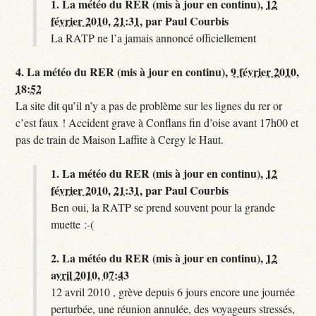
1.
La météo du RER (mis à jour en continu),
12
février 2010, 21:31
,
par
Paul Courbis
La RATP ne l’a jamais annoncé officiellement
4.
La météo du RER (mis à jour en continu),
9 février 2010,
18:52
La site dit qu’il n’y a pas de problème sur les lignes du rer or
c’est faux ! Accident grave à Conflans fin d’oise avant 17h00 et
pas de train de Maison Laffite à Cergy le Haut.
1.
La météo du RER (mis à jour en continu),
12
février 2010, 21:31
,
par
Paul Courbis
Ben oui, la RATP se prend souvent pour la grande
muette :-(
2.
La météo du RER (mis à jour en continu),
12
avril 2010, 07:43
12 avril 2010 , grève depuis 6 jours encore une journée
perturbée, une réunion annulée, des voyageurs stressés,