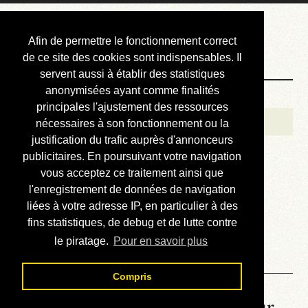
Courbis, « LE »
Afin de permettre le fonctionnement correct
Blog Officiel
de ce site des cookies sont indispensables. Il
servent aussi à établir des statistiques
anonymisées ayant comme finalités
Bienvenue
principales l'ajustement des ressources
Réalisations
nécessaires à son fonctionnement ou la
justification du trafic auprès d'annonceurs
Divers (et d’été)
publicitaires. En poursuivant votre navigation
vous acceptez ce traitement ainsi que
Annonces
l'enregistrement de données de navigation
Liens externes
liées à votre adresse IP, en particulier à des
fins statistiques, de debug et de lutte contre
Téléchargement
le piratage.
Pour en savoir plus
Contact
Compris
La météo du RER (mis à jour