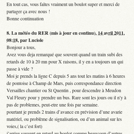
En tout cas, vous faîtes vraiment un boulot super et merci de
partager ça avec nous !
Bonne continuation
8.
La météo du RER (mis à jour en continu),
14 avril 2011,
08:18
,
par
Luciole
Bonjour a tous,
Avez vous deja remarqué que souvent quand un train subi des
retards de 10 à 20 mn pour X raisons, il y en a toujours un qui
passe à vide ?
Moi je prends la ligne C depuis 5 ans tout les matins à 6 heures
de pontoise à Champ de Mars, puis correspondance direction
Versailles chantier ou St Quentin , pour descendre à Meudon
Val Fleury pour y prendre un bus. Rare sont les jours ou il n’y à
pas de problemes, peut-etre une fois par semaine.
pourtant je prends 2 trains d’avance en prévision d’une avarie
matériel, ou problème de signalisation, ou d’un animal sur les
voies,( la c’est fort)
j’arrive souvent en retard au boulot comme beaucoup d’autres,