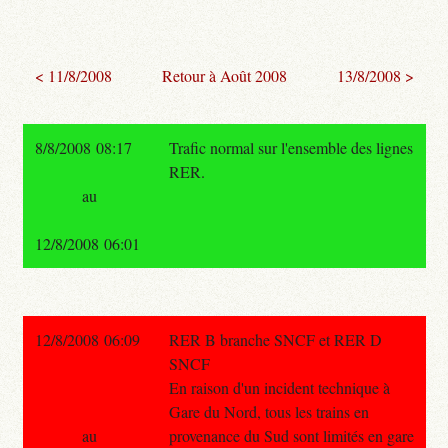
< 11/8/2008
Retour à Août 2008
13/8/2008 >
8/8/2008 08:17
Trafic normal sur l'ensemble des lignes
RER.
au
12/8/2008 06:01
12/8/2008 06:09
RER B branche SNCF et RER D
SNCF
En raison d'un incident technique à
Gare du Nord, tous les trains en
au
provenance du Sud sont limités en gare