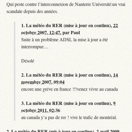
Qui peste contre l’interconnexion de Nanterre Université:un vrai
scandale depuis des années.
1.
La météo du RER (mise à jour en continu),
22
octobre 2007, 12:47
,
par
Paul
Suite à un problème ADSL la mise à jour a été
interrompue....
Désolé
2.
La météo du RER (mise à jour en continu),
14
novembre 2007, 09:04
encore une gréve en france !!!venez vivre au canada
3.
La météo du RER (mise à jour en continu),
9
octobre 2011, 02:36
au canada y’a pas de rer ! vive le trafic de montréal.
2.
La météo du RER (mis à jour en continu),
2 avril 2009,