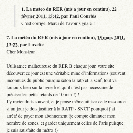
1.
La meteo du RER (mis a jour en continu),
22
février 2011, 15:42
,
par
Paul Courbis
C’est corrigé. Merci de l’avoir signalé !
7.
La météo du RER (mis à jour en continu),
15 mars 2011,
13:22
,
par
Luxette
Cher Monsieur,
Utilisatrice malheureuse du RER B chaque jour, votre site
découvert ce jour est une véritable mine d’informations (souvent
inconnues du public puisque selon la ratp et la scnf, tout va
toujours bien sur la ligne b et qu’il n’est pas nécessaire de
préciser les petits retards de 10 min !) !
J’y reviendrais souvent, et je pense même utiliser cette ressource
si un jour je dois justifier à la RATP - SNCF pourquoi j’ai
arrêté de payer mon abonnement (je compte diminuer mon
nombre de zones, et garder uniquement celles de Paris puisque
je suis satisfaite du métro !) !