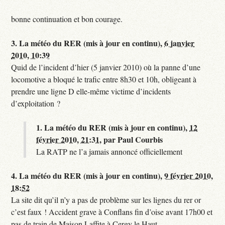
bonne continuation et bon courage.
3.
La météo du RER (mis à jour en continu),
6 janvier
2010, 10:39
Quid de l’incident d’hier (5 janvier 2010) où la panne d’une
locomotive a bloqué le trafic entre 8h30 et 10h, obligeant à
prendre une ligne D elle-même victime d’incidents
d’exploitation ?
1.
La météo du RER (mis à jour en continu),
12
février 2010, 21:31
,
par
Paul Courbis
La RATP ne l’a jamais annoncé officiellement
4.
La météo du RER (mis à jour en continu),
9 février 2010,
18:52
La site dit qu’il n’y a pas de problème sur les lignes du rer or
c’est faux ! Accident grave à Conflans fin d’oise avant 17h00 et
pas de train de Maison Laffite à Cergy le Haut.