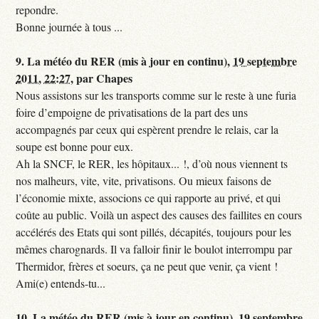
repondre.
Bonne journée à tous ...
9.
La météo du RER (mis à jour en continu),
19 septembre
2011, 22:27
,
par
Chapes
Nous assistons sur les transports comme sur le reste à une furia
foire d’empoigne de privatisations de la part des uns
accompagnés par ceux qui espèrent prendre le relais, car la
soupe est bonne pour eux.
Ah la SNCF, le RER, les hôpitaux... !, d’où nous viennent ts
nos malheurs, vite, vite, privatisons. Ou mieux faisons de
l’économie mixte, associons ce qui rapporte au privé, et qui
coûte au public. Voilà un aspect des causes des faillites en cours
accélérés des Etats qui sont pillés, décapités, toujours pour les
mêmes charognards. Il va falloir finir le boulot interrompu par
Thermidor, frères et soeurs, ça ne peut que venir, ça vient !
Ami(e) entends-tu...
10.
La météo du RER (mis à jour en continu),
19 septembre