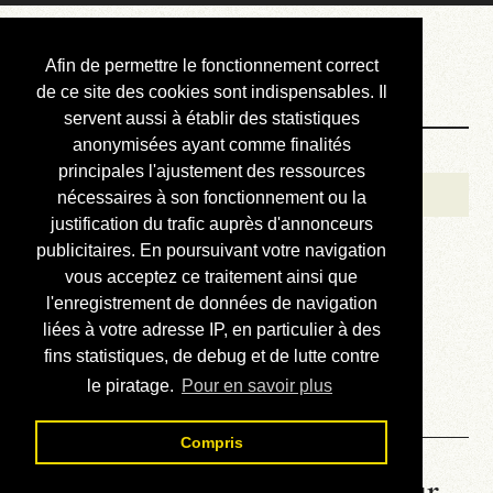
Courbis, « LE »
Afin de permettre le fonctionnement correct
Blog Officiel
de ce site des cookies sont indispensables. Il
servent aussi à établir des statistiques
anonymisées ayant comme finalités
Bienvenue
principales l'ajustement des ressources
Réalisations
nécessaires à son fonctionnement ou la
justification du trafic auprès d'annonceurs
Divers (et d’été)
publicitaires. En poursuivant votre navigation
vous acceptez ce traitement ainsi que
Annonces
l'enregistrement de données de navigation
Liens externes
liées à votre adresse IP, en particulier à des
fins statistiques, de debug et de lutte contre
Téléchargement
le piratage.
Pour en savoir plus
Contact
Compris
La météo du RER (mis à jour