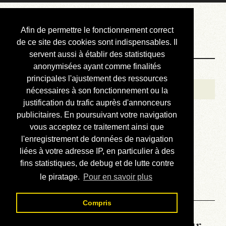
Courbis, « LE »
Afin de permettre le fonctionnement correct
Blog Officiel
de ce site des cookies sont indispensables. Il
servent aussi à établir des statistiques
anonymisées ayant comme finalités
Bienvenue
principales l'ajustement des ressources
Réalisations
nécessaires à son fonctionnement ou la
justification du trafic auprès d'annonceurs
Divers (et d’été)
publicitaires. En poursuivant votre navigation
vous acceptez ce traitement ainsi que
Annonces
l'enregistrement de données de navigation
Liens externes
liées à votre adresse IP, en particulier à des
fins statistiques, de debug et de lutte contre
Téléchargement
le piratage.
Pour en savoir plus
Contact
Compris
La météo du RER (mis à jour