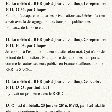
10.
La météo du RER (mis à jour en continu),
19 septembre
2011, 22:36
,
par
Chapes
Pardon, l’accaparement par les privatisations accélérées n’a rien
à voir avec la désagrégation des transports publics, des
hôpitaux, de la poste etc...
11.
La météo du RER (mis à jour en continu),
20 septembre
2011, 10:03
,
par
Chapes
Je réponds à l’esprit de l’auteur du site selon moi. Qui n’aborde
le fond de la question : Pourquoi se dégradent les transports,
comme les autres secteurs publics en France et ailleurs, dont le
RER, la SNCF...
12.
La météo du RER (mis à jour en continu),
29 octobre
2011, 23:25
,
par
dudule91
il y’avait un problème avec le RER C
13.
On est du bétail.,
23 janvier 2016, 01:13
,
par
LeCuizidé
Merci de continuer à alimenter cette page.