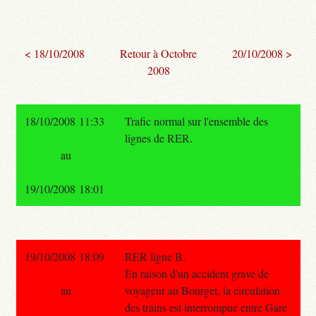
< 18/10/2008
Retour à Octobre
20/10/2008 >
2008
18/10/2008 11:33
Trafic normal sur l'ensemble des
lignes de RER.
au
19/10/2008 18:01
19/10/2008 18:09
RER ligne B.
En raison d'un accident grave de
au
voyageur au Bourget, la circulation
des trains est interrompue entre Gare