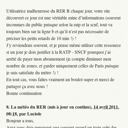
Utilisatrice malheureuse du RER B chaque jour, votre site
découvert ce jour est une véritable mine d’informations (souvent
inconnues du public puisque selon la ratp et la scnf, tout va
toujours bien sur la ligne b et qu’il n’est pas nécessaire de
préciser les petits retards de 10 min !) !
J’y reviendrais souvent, et je pense même utiliser cette ressource
si un jour je dois justifier à la RATP - SNCF pourquoi j’ai
arrêté de payer mon abonnement (je compte diminuer mon
nombre de zones, et garder uniquement celles de Paris puisque
je suis satisfaite du métro !) !
En tout cas, vous faîtes vraiment un boulot super et merci de
partager ça avec nous !
Bonne continuation
8.
La météo du RER (mis à jour en continu),
14 avril 2011,
08:18
,
par
Luciole
Bonjour a tous,
Avez vous deja remarqué que souvent quand un train subi des