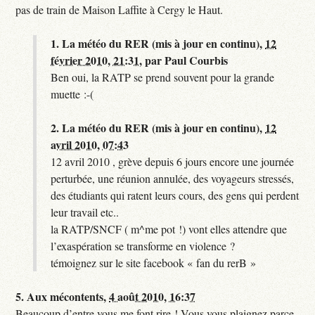
pas de train de Maison Laffite à Cergy le Haut.
1.
La météo du RER (mis à jour en continu),
12
février 2010, 21:31
,
par
Paul Courbis
Ben oui, la RATP se prend souvent pour la grande
muette :-(
2.
La météo du RER (mis à jour en continu),
12
avril 2010, 07:43
12 avril 2010 , grève depuis 6 jours encore une journée
perturbée, une réunion annulée, des voyageurs stressés,
des étudiants qui ratent leurs cours, des gens qui perdent
leur travail etc..
la RATP/SNCF ( m^me pot !) vont elles attendre que
l’exaspération se transforme en violence ?
témoignez sur le site facebook « fan du rerB »
5.
Aux mécontents,
4 août 2010, 16:37
Beaucoup d’entre vous me font rire ! Vous vous plaignez parce