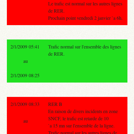
Le trafic est normal sur les autres lignes
de RER.
Prochain point vendredi 2 janvier `a 6h.
2/1/2009 05:41
Trafic normal sur l'ensemble des lignes
de RER.
au
2/1/2009 08:25
2/1/2009 08:33
RER B
En raison de divers incidents en zone
SNCF, le trafic est retarde de 10
au
`a 15 mn sur l'ensemble de la ligne.
Trafic normal sur les autres lignes de