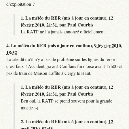
d’exploitation ?
1.
La météo du RER (mis à jour en continu),
12
février 2010, 21:31
,
par
Paul Courbis
La RATP ne l’a jamais annoncé officiellement
4.
La météo du RER (mis à jour en continu),
9 février 2010,
18:52
La site dit qu’il n’y a pas de problème sur les lignes du rer or
c’est faux ! Accident grave à Conflans fin d’oise avant 17h00 et
pas de train de Maison Laffite à Cergy le Haut.
1.
La météo du RER (mis à jour en continu),
12
février 2010, 21:31
,
par
Paul Courbis
Ben oui, la RATP se prend souvent pour la grande
muette :-(
2.
La météo du RER (mis à jour en continu),
12
avril 2010, 07:43