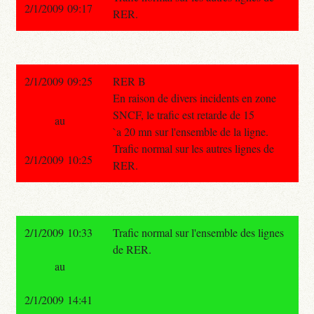
2/1/2009 09:17
RER.
2/1/2009 09:25
RER B
En raison de divers incidents en zone
SNCF, le trafic est retarde de 15
au
`a 20 mn sur l'ensemble de la ligne.
Trafic normal sur les autres lignes de
2/1/2009 10:25
RER.
2/1/2009 10:33
Trafic normal sur l'ensemble des lignes
de RER.
au
2/1/2009 14:41