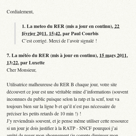
Cordialement,
1.
La meteo du RER (mis a jour en continu),
22
février 2011, 15:42
,
par
Paul Courbis
C’est corrigé. Merci de l’avoir signalé !
7.
La météo du RER (mis à jour en continu),
15 mars 2011,
13:22
,
par
Luxette
Cher Monsieur,
Utilisatrice malheureuse du RER B chaque jour, votre site
découvert ce jour est une véritable mine d’informations (souvent
inconnues du public puisque selon la ratp et la scnf, tout va
toujours bien sur la ligne b et qu’il n’est pas nécessaire de
préciser les petits retards de 10 min !) !
J’y reviendrais souvent, et je pense même utiliser cette ressource
si un jour je dois justifier à la RATP - SNCF pourquoi j’ai
arrêté de payer mon abonnement (je compte diminuer mon