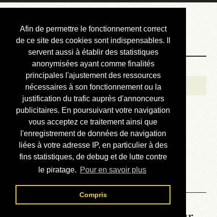
Courbis, « LE »
Afin de permettre le fonctionnement correct
Blog Officiel
de ce site des cookies sont indispensables. Il
servent aussi à établir des statistiques
anonymisées ayant comme finalités
Bienvenue
principales l'ajustement des ressources
Réalisations
nécessaires à son fonctionnement ou la
justification du trafic auprès d'annonceurs
Divers (et d’été)
publicitaires. En poursuivant votre navigation
vous acceptez ce traitement ainsi que
Annonces
l'enregistrement de données de navigation
Liens externes
liées à votre adresse IP, en particulier à des
fins statistiques, de debug et de lutte contre
Téléchargement
le piratage.
Pour en savoir plus
Contact
Compris
La météo du RER (mis à jour