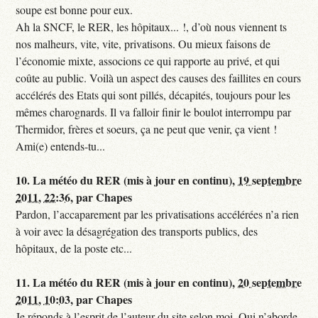
soupe est bonne pour eux.
Ah la SNCF, le RER, les hôpitaux... !, d’où nous viennent ts
nos malheurs, vite, vite, privatisons. Ou mieux faisons de
l’économie mixte, associons ce qui rapporte au privé, et qui
coûte au public. Voilà un aspect des causes des faillites en cours
accélérés des Etats qui sont pillés, décapités, toujours pour les
mêmes charognards. Il va falloir finir le boulot interrompu par
Thermidor, frères et soeurs, ça ne peut que venir, ça vient !
Ami(e) entends-tu...
10.
La météo du RER (mis à jour en continu),
19 septembre
2011, 22:36
,
par
Chapes
Pardon, l’accaparement par les privatisations accélérées n’a rien
à voir avec la désagrégation des transports publics, des
hôpitaux, de la poste etc...
11.
La météo du RER (mis à jour en continu),
20 septembre
2011, 10:03
,
par
Chapes
Je réponds à l’esprit de l’auteur du site selon moi. Qui n’aborde