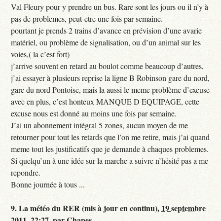
Val Fleury pour y prendre un bus. Rare sont les jours ou il n’y à
pas de problemes, peut-etre une fois par semaine.
pourtant je prends 2 trains d’avance en prévision d’une avarie
matériel, ou problème de signalisation, ou d’un animal sur les
voies,( la c’est fort)
j’arrive souvent en retard au boulot comme beaucoup d’autres,
j’ai essayer à plusieurs reprise la ligne B Robinson gare du nord,
gare du nord Pontoise, mais la aussi le meme problème d’excuse
avec en plus, c’est honteux MANQUE D EQUIPAGE, cette
excuse nous est donné au moins une fois par semaine.
J’ai un abonnement intégral 5 zones, aucun moyen de me
retourner pour tout les retards que l’on me retire, mais j’ai quand
meme tout les justificatifs que je demande à chaques problemes.
Si quelqu’un à une idée sur la marche a suivre n’hésité pas a me
repondre.
Bonne journée à tous ...
9.
La météo du RER (mis à jour en continu),
19 septembre
2011, 22:27
,
par
Chapes