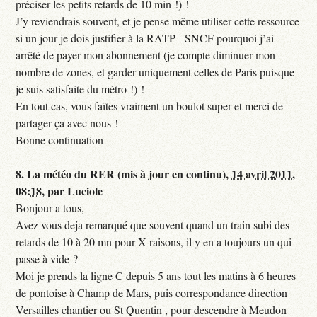
préciser les petits retards de 10 min !) !
J’y reviendrais souvent, et je pense même utiliser cette ressource
si un jour je dois justifier à la RATP - SNCF pourquoi j’ai
arrêté de payer mon abonnement (je compte diminuer mon
nombre de zones, et garder uniquement celles de Paris puisque
je suis satisfaite du métro !) !
En tout cas, vous faîtes vraiment un boulot super et merci de
partager ça avec nous !
Bonne continuation
8.
La météo du RER (mis à jour en continu),
14 avril 2011,
08:18
,
par
Luciole
Bonjour a tous,
Avez vous deja remarqué que souvent quand un train subi des
retards de 10 à 20 mn pour X raisons, il y en a toujours un qui
passe à vide ?
Moi je prends la ligne C depuis 5 ans tout les matins à 6 heures
de pontoise à Champ de Mars, puis correspondance direction
Versailles chantier ou St Quentin , pour descendre à Meudon