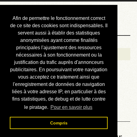
Courbis, « LE »
Afin de permettre le fonctionnement correct
Blog Officiel
de ce site des cookies sont indispensables. Il
servent aussi à établir des statistiques
anonymisées ayant comme finalités
Bienvenue
principales l'ajustement des ressources
Réalisations
nécessaires à son fonctionnement ou la
justification du trafic auprès d'annonceurs
Divers (et d’été)
publicitaires. En poursuivant votre navigation
vous acceptez ce traitement ainsi que
Annonces
l'enregistrement de données de navigation
Liens externes
liées à votre adresse IP, en particulier à des
fins statistiques, de debug et de lutte contre
Téléchargement
le piratage.
Pour en savoir plus
Contact
Compris
La météo du RER (mis à jour