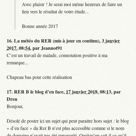
Avec plaisir ! Je serai moi même heureux de faire un
lien vers le résultat de votre étude...
Bonne année 2017
16.
La météo du RER (mis à jour en continu),
3 janvier
2017, 08:54
,
par
Jeannot91
C’est un travail de malade, connotation positive à ma
remarque...
Chapeau bas pour cette réalisation
17.
RER B le blog d’en face,
17 janvier 2018, 08:13
,
par
Dren
Bonjour,
Désolé de poster ici un sujet qui peut paraitre hors sujet : le blog
« d’en face » du Rer B n’est plus accessible comme si le nom
de domaine n’avait pas été renouvelé. Quelqu’un sait-il ce qu’il