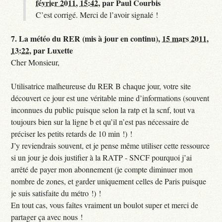
février 2011, 15:42
,
par
Paul Courbis
C’est corrigé. Merci de l’avoir signalé !
7.
La météo du RER (mis à jour en continu),
15 mars 2011,
13:22
,
par
Luxette
Cher Monsieur,
Utilisatrice malheureuse du RER B chaque jour, votre site
découvert ce jour est une véritable mine d’informations (souvent
inconnues du public puisque selon la ratp et la scnf, tout va
toujours bien sur la ligne b et qu’il n’est pas nécessaire de
préciser les petits retards de 10 min !) !
J’y reviendrais souvent, et je pense même utiliser cette ressource
si un jour je dois justifier à la RATP - SNCF pourquoi j’ai
arrêté de payer mon abonnement (je compte diminuer mon
nombre de zones, et garder uniquement celles de Paris puisque
je suis satisfaite du métro !) !
En tout cas, vous faîtes vraiment un boulot super et merci de
partager ça avec nous !