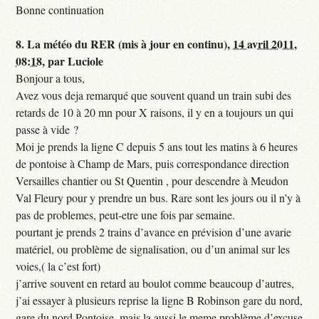
Bonne continuation
8.
La météo du RER (mis à jour en continu),
14 avril 2011,
08:18
,
par
Luciole
Bonjour a tous,
Avez vous deja remarqué que souvent quand un train subi des
retards de 10 à 20 mn pour X raisons, il y en a toujours un qui
passe à vide ?
Moi je prends la ligne C depuis 5 ans tout les matins à 6 heures
de pontoise à Champ de Mars, puis correspondance direction
Versailles chantier ou St Quentin , pour descendre à Meudon
Val Fleury pour y prendre un bus. Rare sont les jours ou il n’y à
pas de problemes, peut-etre une fois par semaine.
pourtant je prends 2 trains d’avance en prévision d’une avarie
matériel, ou problème de signalisation, ou d’un animal sur les
voies,( la c’est fort)
j’arrive souvent en retard au boulot comme beaucoup d’autres,
j’ai essayer à plusieurs reprise la ligne B Robinson gare du nord,
gare du nord Pontoise, mais la aussi le meme problème d’excuse