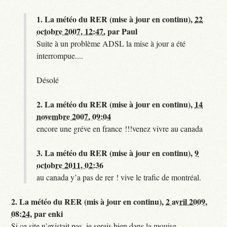
1.
La météo du RER (mise à jour en continu),
22
octobre 2007, 12:47
,
par
Paul
Suite à un problème ADSL la mise à jour a été
interrompue....
Désolé
2.
La météo du RER (mise à jour en continu),
14
novembre 2007, 09:04
encore une gréve en france !!!venez vivre au canada
3.
La météo du RER (mise à jour en continu),
9
octobre 2011, 02:36
au canada y’a pas de rer ! vive le trafic de montréal.
2.
La météo du RER (mis à jour en continu),
2 avril 2009,
08:24
,
par
enki
Si ce site n’existait pas, je serais bien dans la mouise.