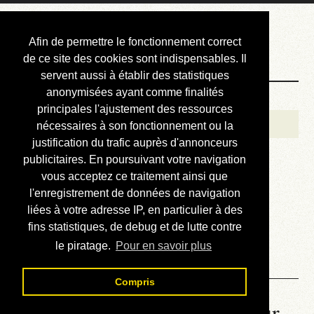
Courbis, « LE »
Afin de permettre le fonctionnement correct
Blog Officiel
de ce site des cookies sont indispensables. Il
servent aussi à établir des statistiques
anonymisées ayant comme finalités
Bienvenue
principales l'ajustement des ressources
Réalisations
nécessaires à son fonctionnement ou la
justification du trafic auprès d'annonceurs
Divers (et d’été)
publicitaires. En poursuivant votre navigation
vous acceptez ce traitement ainsi que
Annonces
l'enregistrement de données de navigation
Liens externes
liées à votre adresse IP, en particulier à des
fins statistiques, de debug et de lutte contre
Téléchargement
le piratage.
Pour en savoir plus
Contact
Compris
La météo du RER (mis à jour