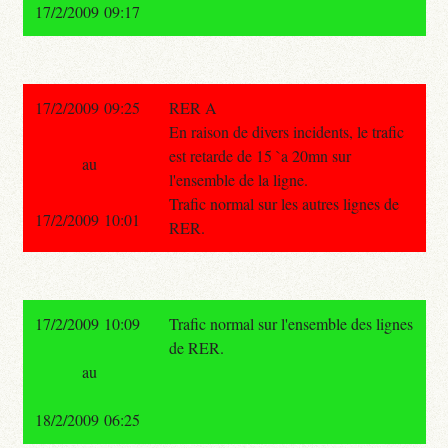
17/2/2009 09:17
17/2/2009 09:25
RER A
En raison de divers incidents, le trafic
est retarde de 15 `a 20mn sur
au
l'ensemble de la ligne.
Trafic normal sur les autres lignes de
17/2/2009 10:01
RER.
17/2/2009 10:09
Trafic normal sur l'ensemble des lignes
de RER.
au
18/2/2009 06:25