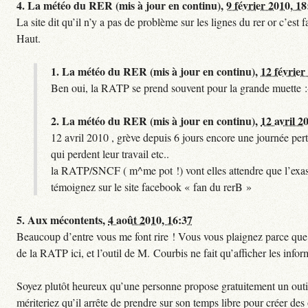
4.
La météo du RER (mis à jour en continu),
9 février 2010, 18
La site dit qu’il n’y a pas de problème sur les lignes du rer or c’es
Haut.
1.
La météo du RER (mis à jour en continu),
12 février
Ben oui, la RATP se prend souvent pour la grande muette :
2.
La météo du RER (mis à jour en continu),
12 avril 2
12 avril 2010 , grève depuis 6 jours encore une journée pert
qui perdent leur travail etc..
la RATP/SNCF ( m^me pot !) vont elles attendre que l’exas
témoignez sur le site facebook « fan du rerB »
5.
Aux mécontents,
4 août 2010, 16:37
Beaucoup d’entre vous me font rire ! Vous vous plaignez parce que ce
de la RATP ici, et l’outil de M. Courbis ne fait qu’afficher les inf
Soyez plutôt heureux qu’une personne propose gratuitement un outil 
mériteriez qu’il arrête de prendre sur son temps libre pour créer des o