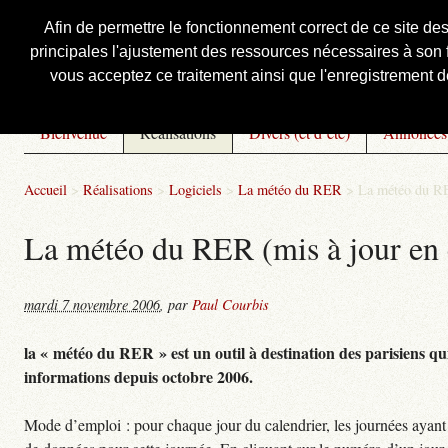
Afin de permettre le fonctionnement correct de ce site de
principales l'ajustement des ressources nécessaires à son f
Courbis, « LE » Blog Officiel
vous acceptez ce traitement ainsi que l'enregistrement de
Bienvenue
Réalisations
Divers (et d’été)
Annonces
Accueil
>
Réalisations
>
Logiciels
>
La météo du RER
>
La météo du RE
La météo du RER (mis à jour en 
mardi 7 novembre 2006
,
par
Paul Courbis
la « météo du RER » est un outil à destination des parisiens qui
informations depuis octobre 2006.
Mode d’emploi : pour chaque jour du calendrier, les journées ayant 