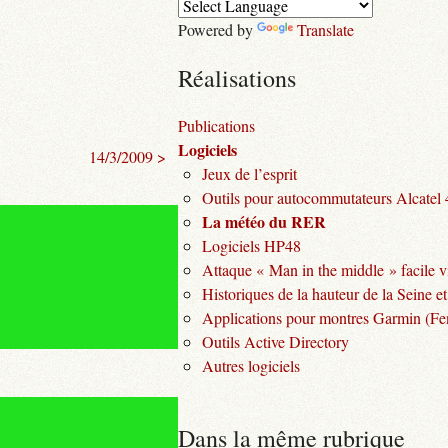
Powered by
Translate
Réalisations
Publications
Logiciels
14/3/2009 >
Jeux de l’esprit
Outils pour autocommutateurs Alcatel
La météo du RER
Logiciels HP48
Attaque « Man in the middle » facile v
Historiques de la hauteur de la Seine et
Applications pour montres Garmin (Fen
Outils Active Directory
Autres logiciels
Dans la même rubrique