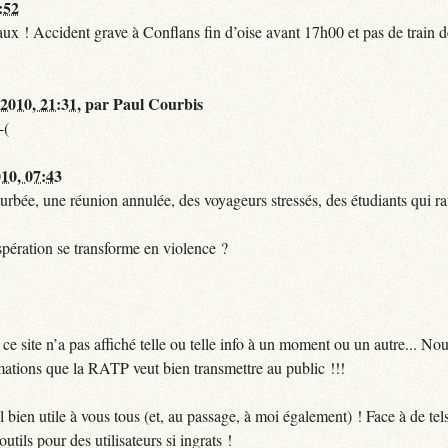
:52
t faux ! Accident grave à Conflans fin d’oise avant 17h00 et pas de train
 2010, 21:31
,
par
Paul Courbis
-(
010, 07:43
urbée, une réunion annulée, des voyageurs stressés, des étudiants qui ra
pération se transforme en violence ?
 site n’a pas affiché telle ou telle info à un moment ou un autre... No
ormations que la RATP veut bien transmettre au public !!!
bien utile à vous tous (et, au passage, à moi également) ! Face à de te
utils pour des utilisateurs si ingrats !