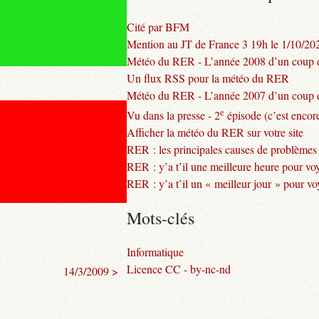
Cité par BFM
Mention au JT de France 3 19h le 1/10/20
Météo du RER - L’année 2008 d’un coup d
Un flux RSS pour la météo du RER
Météo du RER - L’année 2007 d’un coup d
e
Vu dans la presse - 2
épisode (c’est encore
Afficher la météo du RER sur votre site
RER : les principales causes de problèmes
RER : y’a t’il une meilleure heure pour vo
RER : y’a t’il un « meilleur jour » pour v
Mots-clés
Informatique
Licence CC - by-nc-nd
14/3/2009 >