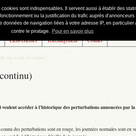
s cookies sont indispensables. Il servent aussi à établir des st
onctionnement ou la justification du trafic auprès d'annonceurs 
 données de navigation liées à votre adresse IP, en particulier à
contre le piratage.
Pour en savoir plus
Liens externes
Téléchargement
Contact
R (mis à jour en continu)
continu)
 veulent accéder à l’historique des perturbations annoncées par la 
connu des perturbations sont en rouge, les journées normales sont en ve