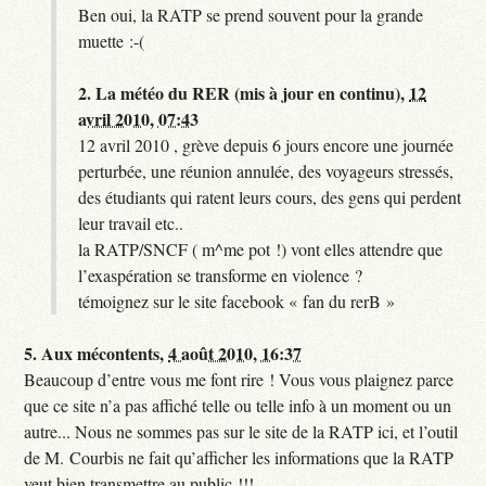
Ben oui, la RATP se prend souvent pour la grande
muette :-(
2.
La météo du RER (mis à jour en continu),
12
avril 2010, 07:43
12 avril 2010 , grève depuis 6 jours encore une journée
perturbée, une réunion annulée, des voyageurs stressés,
des étudiants qui ratent leurs cours, des gens qui perdent
leur travail etc..
la RATP/SNCF ( m^me pot !) vont elles attendre que
l’exaspération se transforme en violence ?
témoignez sur le site facebook « fan du rerB »
5.
Aux mécontents,
4 août 2010, 16:37
Beaucoup d’entre vous me font rire ! Vous vous plaignez parce
que ce site n’a pas affiché telle ou telle info à un moment ou un
autre... Nous ne sommes pas sur le site de la RATP ici, et l’outil
de M. Courbis ne fait qu’afficher les informations que la RATP
veut bien transmettre au public !!!