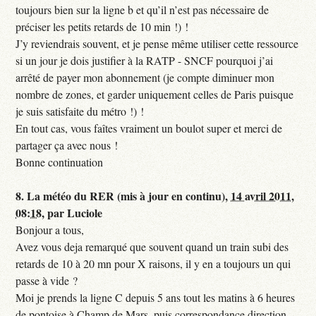
toujours bien sur la ligne b et qu’il n’est pas nécessaire de
préciser les petits retards de 10 min !) !
J’y reviendrais souvent, et je pense même utiliser cette ressource
si un jour je dois justifier à la RATP - SNCF pourquoi j’ai
arrêté de payer mon abonnement (je compte diminuer mon
nombre de zones, et garder uniquement celles de Paris puisque
je suis satisfaite du métro !) !
En tout cas, vous faîtes vraiment un boulot super et merci de
partager ça avec nous !
Bonne continuation
8.
La météo du RER (mis à jour en continu),
14 avril 2011,
08:18
,
par
Luciole
Bonjour a tous,
Avez vous deja remarqué que souvent quand un train subi des
retards de 10 à 20 mn pour X raisons, il y en a toujours un qui
passe à vide ?
Moi je prends la ligne C depuis 5 ans tout les matins à 6 heures
de pontoise à Champ de Mars, puis correspondance direction