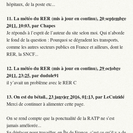
hôpitaux, de la poste etc...
11.
La météo du RER (mis à jour en continu),
20 septembre
2011, 10:03
,
par
Chapes
Je réponds à l’esprit de l’auteur du site selon moi. Qui n’aborde
le fond de la question : Pourquoi se dégradent les transports,
comme les autres secteurs publics en France et ailleurs, dont le
RER, la SNCF...
12.
La météo du RER (mis à jour en continu),
29 octobre
2011, 23:25
,
par
dudule91
il y’avait un problème avec le RER C
13.
On est du bétail.,
23 janvier 2016, 01:13
,
par
LeCuizidé
Merci de continuer à alimenter cette page.
On se rend compte que la ponctualité de la RATP ne s’est
jamais améliorée...
Se déplacer pour travailler, en Île de France, c’est ce qu’il y a de