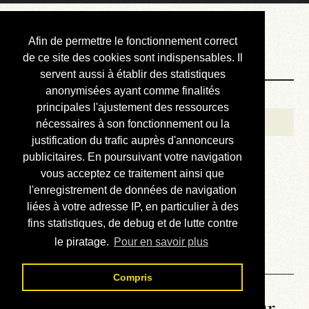
Courbis, « LE »
Afin de permettre le fonctionnement correct
Blog Officiel
de ce site des cookies sont indispensables. Il
servent aussi à établir des statistiques
anonymisées ayant comme finalités
Bienvenue
principales l'ajustement des ressources
Réalisations
nécessaires à son fonctionnement ou la
justification du trafic auprès d'annonceurs
Divers (et d’été)
publicitaires. En poursuivant votre navigation
vous acceptez ce traitement ainsi que
Annonces
l'enregistrement de données de navigation
Liens externes
liées à votre adresse IP, en particulier à des
fins statistiques, de debug et de lutte contre
Téléchargement
le piratage.
Pour en savoir plus
Contact
Compris
La météo du RER (mis à jour