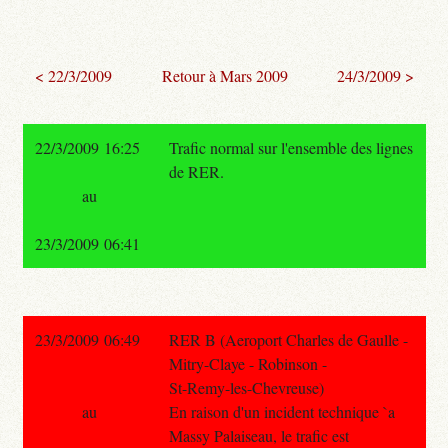
< 22/3/2009
Retour à Mars 2009
24/3/2009 >
22/3/2009 16:25
Trafic normal sur l'ensemble des lignes
de RER.
au
23/3/2009 06:41
23/3/2009 06:49
RER B (Aeroport Charles de Gaulle -
Mitry-Claye - Robinson -
St-Remy-les-Chevreuse)
au
En raison d'un incident technique `a
Massy Palaiseau, le trafic est