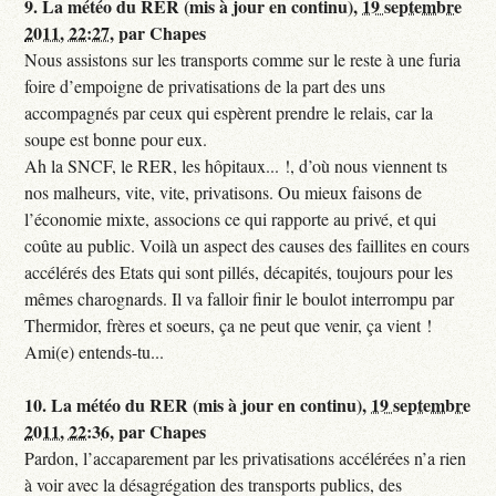
9.
La météo du RER (mis à jour en continu),
19 septembre
2011, 22:27
,
par
Chapes
Nous assistons sur les transports comme sur le reste à une furia
foire d’empoigne de privatisations de la part des uns
accompagnés par ceux qui espèrent prendre le relais, car la
soupe est bonne pour eux.
Ah la SNCF, le RER, les hôpitaux... !, d’où nous viennent ts
nos malheurs, vite, vite, privatisons. Ou mieux faisons de
l’économie mixte, associons ce qui rapporte au privé, et qui
coûte au public. Voilà un aspect des causes des faillites en cours
accélérés des Etats qui sont pillés, décapités, toujours pour les
mêmes charognards. Il va falloir finir le boulot interrompu par
Thermidor, frères et soeurs, ça ne peut que venir, ça vient !
Ami(e) entends-tu...
10.
La météo du RER (mis à jour en continu),
19 septembre
2011, 22:36
,
par
Chapes
Pardon, l’accaparement par les privatisations accélérées n’a rien
à voir avec la désagrégation des transports publics, des