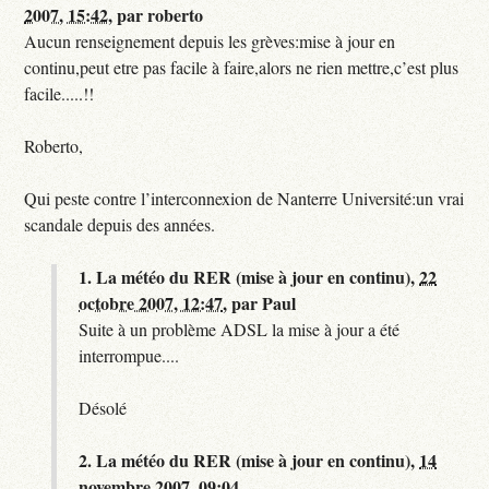
2007, 15:42
,
par
roberto
Aucun renseignement depuis les grèves:mise à jour en
continu,peut etre pas facile à faire,alors ne rien mettre,c’est plus
facile.....!!
Roberto,
Qui peste contre l’interconnexion de Nanterre Université:un vrai
scandale depuis des années.
1.
La météo du RER (mise à jour en continu),
22
octobre 2007, 12:47
,
par
Paul
Suite à un problème ADSL la mise à jour a été
interrompue....
Désolé
2.
La météo du RER (mise à jour en continu),
14
novembre 2007, 09:04