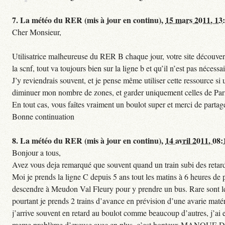
7.
La météo du RER (mis à jour en continu),
15 mars 2011, 13
Cher Monsieur,
Utilisatrice malheureuse du RER B chaque jour, votre site découvert
la scnf, tout va toujours bien sur la ligne b et qu’il n’est pas nécessa
J’y reviendrais souvent, et je pense même utiliser cette ressource 
diminuer mon nombre de zones, et garder uniquement celles de Paris 
En tout cas, vous faîtes vraiment un boulot super et merci de partag
Bonne continuation
8.
La météo du RER (mis à jour en continu),
14 avril 2011, 08:
Bonjour a tous,
Avez vous deja remarqué que souvent quand un train subi des retards
Moi je prends la ligne C depuis 5 ans tout les matins à 6 heures de
descendre à Meudon Val Fleury pour y prendre un bus. Rare sont les 
pourtant je prends 2 trains d’avance en prévision d’une avarie matéri
j’arrive souvent en retard au boulot comme beaucoup d’autres, j’ai e
meme problème d’excuse avec en plus, c’est honteux MANQUE D E