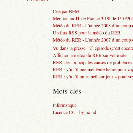
Cité par BFM
Mention au JT de France 3 19h le 1/10/20
Météo du RER - L’année 2008 d’un coup d
Un flux RSS pour la météo du RER
Météo du RER - L’année 2007 d’un coup d
e
Vu dans la presse - 2
épisode (c’est encore
Afficher la météo du RER sur votre site
RER : les principales causes de problèmes
RER : y’a t’il une meilleure heure pour vo
RER : y’a t’il un « meilleur jour » pour v
Mots-clés
Informatique
Licence CC - by-nc-nd