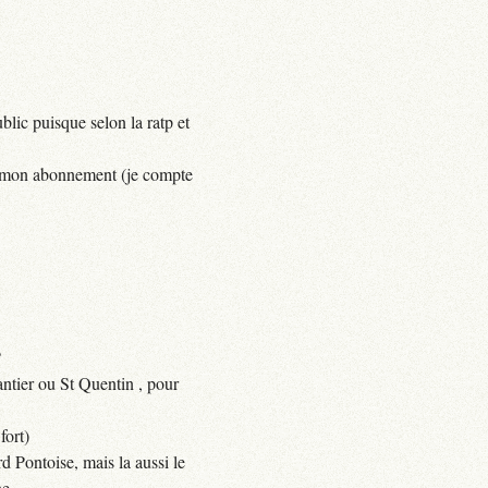
lic puisque selon la ratp et
yer mon abonnement (je compte
?
ntier ou St Quentin , pour
fort)
d Pontoise, mais la aussi le
e.