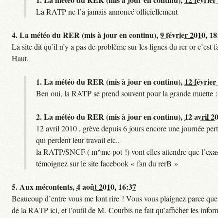
La RATP ne l’a jamais annoncé officiellement
4.
La météo du RER (mis à jour en continu),
9 février 2010, 18
La site dit qu’il n’y a pas de problème sur les lignes du rer or c’es
Haut.
1.
La météo du RER (mis à jour en continu),
12 février
Ben oui, la RATP se prend souvent pour la grande muette :
2.
La météo du RER (mis à jour en continu),
12 avril 2
12 avril 2010 , grève depuis 6 jours encore une journée pert
qui perdent leur travail etc..
la RATP/SNCF ( m^me pot !) vont elles attendre que l’exas
témoignez sur le site facebook « fan du rerB »
5.
Aux mécontents,
4 août 2010, 16:37
Beaucoup d’entre vous me font rire ! Vous vous plaignez parce que ce
de la RATP ici, et l’outil de M. Courbis ne fait qu’afficher les inf