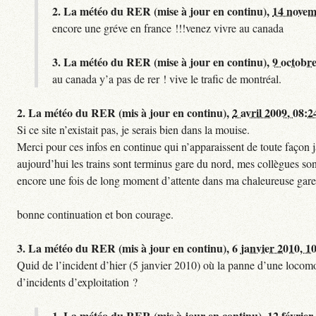
2.
La météo du RER (mise à jour en continu),
14 novem
encore une gréve en france !!!venez vivre au canada
3.
La météo du RER (mise à jour en continu),
9 octobre
au canada y’a pas de rer ! vive le trafic de montréal.
2.
La météo du RER (mis à jour en continu),
2 avril 2009, 08:2
Si ce site n’existait pas, je serais bien dans la mouise.
Merci pour ces infos en continue qui n’apparaissent de toute façon ja
aujourd’hui les trains sont terminus gare du nord, mes collègues sont
encore une fois de long moment d’attente dans ma chaleureuse gare
bonne continuation et bon courage.
3.
La météo du RER (mis à jour en continu),
6 janvier 2010, 1
Quid de l’incident d’hier (5 janvier 2010) où la panne d’une locomo
d’incidents d’exploitation ?
1.
La météo du RER (mis à jour en continu),
12 février