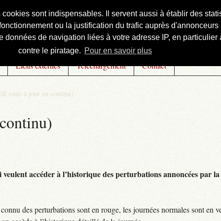
s cookies sont indispensables. Il servent aussi à établir des st
onctionnement ou la justification du trafic auprès d'annonceurs 
 données de navigation liées à votre adresse IP, en particulier à
contre le piratage.
Pour en savoir plus
Liens externes
Téléchargement
Contact
R (mis à jour en continu)
continu)
 veulent accéder à l’historique des perturbations annoncées par la 
connu des perturbations sont en rouge, les journées normales sont en ve