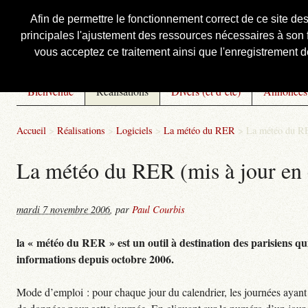
Afin de permettre le fonctionnement correct de ce site de
principales l'ajustement des ressources nécessaires à son f
Courbis, « LE » Blog Officiel
vous acceptez ce traitement ainsi que l'enregistrement de
Bienvenue
Réalisations
Divers (et d’été)
Annonces
Accueil
>
Réalisations
>
Logiciels
>
La météo du RER
>
La météo du RE
La météo du RER (mis à jour en 
mardi 7 novembre 2006
,
par
Paul Courbis
la « météo du RER » est un outil à destination des parisiens qui
informations depuis octobre 2006.
Mode d’emploi : pour chaque jour du calendrier, les journées ayant 