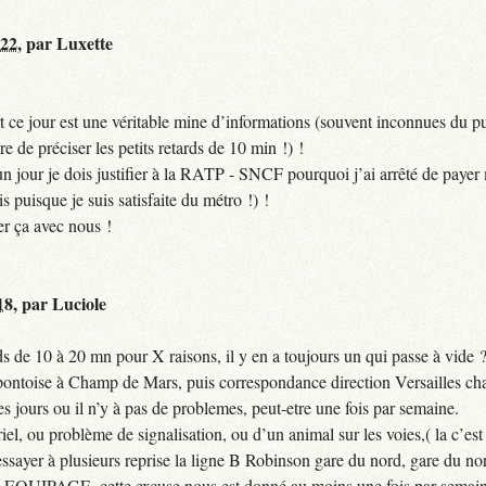
:22
,
par
Luxette
 ce jour est une véritable mine d’informations (souvent inconnues du pub
ire de préciser les petits retards de 10 min !) !
si un jour je dois justifier à la RATP - SNCF pourquoi j’ai arrêté de pa
puisque je suis satisfaite du métro !) !
er ça avec nous !
18
,
par
Luciole
 de 10 à 20 mn pour X raisons, il y en a toujours un qui passe à vide 
 pontoise à Champ de Mars, puis correspondance direction Versailles cha
jours ou il n’y à pas de problemes, peut-etre une fois par semaine.
el, ou problème de signalisation, ou d’un animal sur les voies,( la c’est 
ssayer à plusieurs reprise la ligne B Robinson gare du nord, gare du nor
QUIPAGE, cette excuse nous est donné au moins une fois par semain