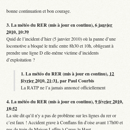
bonne continuation et bon courage.
3.
La météo du RER (mis à jour en continu),
6 janvier
2010, 10:39
Quid de l’incident d’hier (5 janvier 2010) où la panne d’une
locomotive a bloqué le trafic entre 8h30 et 10h, obligeant à
prendre une ligne D elle-même victime d’incidents
d’exploitation ?
1.
La météo du RER (mis à jour en continu),
12
février 2010, 21:31
,
par
Paul Courbis
La RATP ne l’a jamais annoncé officiellement
4.
La météo du RER (mis à jour en continu),
9 février 2010,
18:52
La site dit qu’il n’y a pas de problème sur les lignes du rer or
c’est faux ! Accident grave à Conflans fin d’oise avant 17h00 et
pas de train de Maison Laffite à Cergy le Haut.