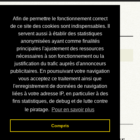
Courbis, « LE »
Afin de permettre le fonctionnement correct
Blog Officiel
de ce site des cookies sont indispensables. Il
servent aussi à établir des statistiques
anonymisées ayant comme finalités
Bienvenue
principales l'ajustement des ressources
Réalisations
nécessaires à son fonctionnement ou la
justification du trafic auprès d'annonceurs
Divers (et d’été)
publicitaires. En poursuivant votre navigation
vous acceptez ce traitement ainsi que
Annonces
l'enregistrement de données de navigation
Liens externes
liées à votre adresse IP, en particulier à des
fins statistiques, de debug et de lutte contre
Téléchargement
le piratage.
Pour en savoir plus
Contact
Compris
La météo du RER (mis à jour