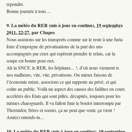
repondre.
Bonne journée à tous ...
9.
La météo du RER (mis à jour en continu),
19 septembre
2011, 22:27
,
par
Chapes
Nous assistons sur les transports comme sur le reste à une furia
foire d’empoigne de privatisations de la part des uns
accompagnés par ceux qui espèrent prendre le relais, car la
soupe est bonne pour eux.
Ah la SNCF, le RER, les hôpitaux... !, d’où nous viennent ts
nos malheurs, vite, vite, privatisons. Ou mieux faisons de
l’économie mixte, associons ce qui rapporte au privé, et qui
coûte au public. Voilà un aspect des causes des faillites en cours
accélérés des Etats qui sont pillés, décapités, toujours pour les
mêmes charognards. Il va falloir finir le boulot interrompu par
Thermidor, frères et soeurs, ça ne peut que venir, ça vient !
Ami(e) entends-tu...
10.
La météo du RER (mis à jour en continu),
19 septembre