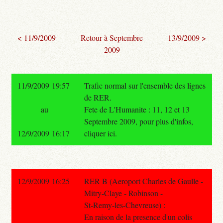
< 11/9/2009
Retour à Septembre
13/9/2009 >
2009
11/9/2009 19:57
Trafic normal sur l'ensemble des lignes
de RER.
au
Fete de L'Humanite : 11, 12 et 13
Septembre 2009, pour plus d'infos,
12/9/2009 16:17
cliquer ici.
12/9/2009 16:25
RER B (Aeroport Charles de Gaulle -
Mitry-Claye - Robinson -
St-Remy-les-Chevreuse) :
En raison de la presence d'un colis