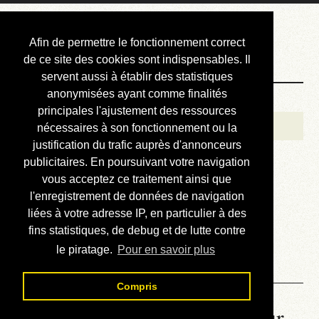
Courbis, « LE »
Afin de permettre le fonctionnement correct
Blog Officiel
de ce site des cookies sont indispensables. Il
servent aussi à établir des statistiques
anonymisées ayant comme finalités
Bienvenue
principales l'ajustement des ressources
Réalisations
nécessaires à son fonctionnement ou la
justification du trafic auprès d'annonceurs
Divers (et d’été)
publicitaires. En poursuivant votre navigation
vous acceptez ce traitement ainsi que
Annonces
l'enregistrement de données de navigation
Liens externes
liées à votre adresse IP, en particulier à des
fins statistiques, de debug et de lutte contre
Téléchargement
le piratage.
Pour en savoir plus
Contact
Compris
La météo du RER (mis à jour