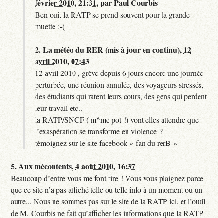
février 2010, 21:31
,
par
Paul Courbis
Ben oui, la RATP se prend souvent pour la grande
muette :-(
2.
La météo du RER (mis à jour en continu),
12
avril 2010, 07:43
12 avril 2010 , grève depuis 6 jours encore une journée
perturbée, une réunion annulée, des voyageurs stressés,
des étudiants qui ratent leurs cours, des gens qui perdent
leur travail etc..
la RATP/SNCF ( m^me pot !) vont elles attendre que
l’exaspération se transforme en violence ?
témoignez sur le site facebook « fan du rerB »
5.
Aux mécontents,
4 août 2010, 16:37
Beaucoup d’entre vous me font rire ! Vous vous plaignez parce
que ce site n’a pas affiché telle ou telle info à un moment ou un
autre... Nous ne sommes pas sur le site de la RATP ici, et l’outil
de M. Courbis ne fait qu’afficher les informations que la RATP