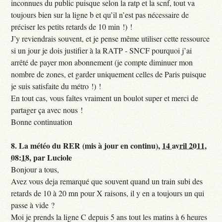
inconnues du public puisque selon la ratp et la scnf, tout va
toujours bien sur la ligne b et qu’il n’est pas nécessaire de
préciser les petits retards de 10 min !) !
J’y reviendrais souvent, et je pense même utiliser cette ressource
si un jour je dois justifier à la RATP - SNCF pourquoi j’ai
arrêté de payer mon abonnement (je compte diminuer mon
nombre de zones, et garder uniquement celles de Paris puisque
je suis satisfaite du métro !) !
En tout cas, vous faîtes vraiment un boulot super et merci de
partager ça avec nous !
Bonne continuation
8.
La météo du RER (mis à jour en continu),
14 avril 2011,
08:18
,
par
Luciole
Bonjour a tous,
Avez vous deja remarqué que souvent quand un train subi des
retards de 10 à 20 mn pour X raisons, il y en a toujours un qui
passe à vide ?
Moi je prends la ligne C depuis 5 ans tout les matins à 6 heures