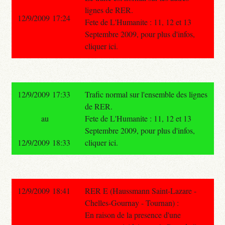
lignes de RER.
12/9/2009 17:24
Fete de L'Humanite : 11, 12 et 13
Septembre 2009, pour plus d'infos,
cliquer ici.
12/9/2009 17:33
Trafic normal sur l'ensemble des lignes
de RER.
au
Fete de L'Humanite : 11, 12 et 13
Septembre 2009, pour plus d'infos,
12/9/2009 18:33
cliquer ici.
12/9/2009 18:41
RER E (Haussmann Saint-Lazare -
Chelles-Gournay - Tournan) :
En raison de la presence d'une