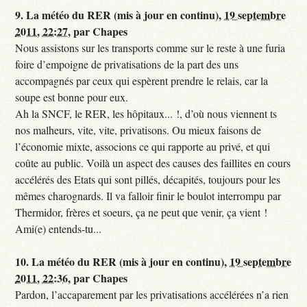
9.
La météo du RER (mis à jour en continu),
19 septembre
2011, 22:27
,
par
Chapes
Nous assistons sur les transports comme sur le reste à une furia
foire d’empoigne de privatisations de la part des uns
accompagnés par ceux qui espèrent prendre le relais, car la
soupe est bonne pour eux.
Ah la SNCF, le RER, les hôpitaux... !, d’où nous viennent ts
nos malheurs, vite, vite, privatisons. Ou mieux faisons de
l’économie mixte, associons ce qui rapporte au privé, et qui
coûte au public. Voilà un aspect des causes des faillites en cours
accélérés des Etats qui sont pillés, décapités, toujours pour les
mêmes charognards. Il va falloir finir le boulot interrompu par
Thermidor, frères et soeurs, ça ne peut que venir, ça vient !
Ami(e) entends-tu...
10.
La météo du RER (mis à jour en continu),
19 septembre
2011, 22:36
,
par
Chapes
Pardon, l’accaparement par les privatisations accélérées n’a rien