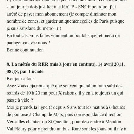
si un jour je dois justifier à la RATP - SNCF pourquoi j’ai
arrêté de payer mon abonnement (je compte diminuer mon
nombre de zones, et garder uniquement celles de Paris puisque
je suis satisfaite du métro !) !
En tout cas, vous faîtes vraiment un boulot super et merci de
partager ça avec nous !
Bonne continuation
8.
La météo du RER (mis à jour en continu),
14 avril 2011,
08:18
,
par
Luciole
Bonjour a tous,
Avez vous deja remarqué que souvent quand un train subi des
retards de 10 à 20 mn pour X raisons, il y en a toujours un qui
passe à vide ?
Moi je prends la ligne C depuis 5 ans tout les matins à 6 heures
de pontoise à Champ de Mars, puis correspondance direction
Versailles chantier ou St Quentin , pour descendre à Meudon
Val Fleury pour y prendre un bus. Rare sont les jours ou il n’y à