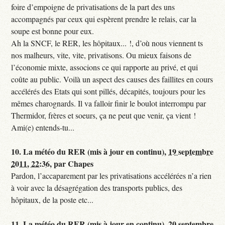
foire d’empoigne de privatisations de la part des uns
accompagnés par ceux qui espèrent prendre le relais, car la
soupe est bonne pour eux.
Ah la SNCF, le RER, les hôpitaux... !, d’où nous viennent ts
nos malheurs, vite, vite, privatisons. Ou mieux faisons de
l’économie mixte, associons ce qui rapporte au privé, et qui
coûte au public. Voilà un aspect des causes des faillites en cours
accélérés des Etats qui sont pillés, décapités, toujours pour les
mêmes charognards. Il va falloir finir le boulot interrompu par
Thermidor, frères et soeurs, ça ne peut que venir, ça vient !
Ami(e) entends-tu...
10.
La météo du RER (mis à jour en continu),
19 septembre
2011, 22:36
,
par
Chapes
Pardon, l’accaparement par les privatisations accélérées n’a rien
à voir avec la désagrégation des transports publics, des
hôpitaux, de la poste etc...
11.
La météo du RER (mis à jour en continu),
20 septembre