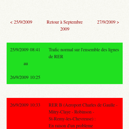
< 25/9/2009
Retour à Septembre
27/9/2009 >
2009
25/9/2009 08:41
Trafic normal sur l'ensemble des lignes
de RER
au
26/9/2009 10:25
26/9/2009 10:33
RER B (Aeroport Charles de Gaulle -
Mitry-Claye - Robinson -
St-Remy-les-Chevreuse) :
En raison d'un probleme