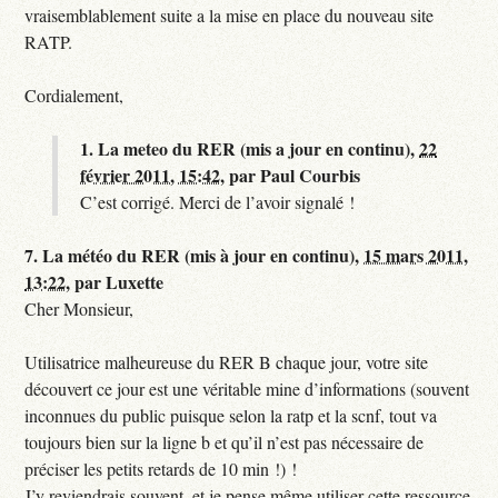
vraisemblablement suite a la mise en place du nouveau site
RATP.
Cordialement,
1.
La meteo du RER (mis a jour en continu),
22
février 2011, 15:42
,
par
Paul Courbis
C’est corrigé. Merci de l’avoir signalé !
7.
La météo du RER (mis à jour en continu),
15 mars 2011,
13:22
,
par
Luxette
Cher Monsieur,
Utilisatrice malheureuse du RER B chaque jour, votre site
découvert ce jour est une véritable mine d’informations (souvent
inconnues du public puisque selon la ratp et la scnf, tout va
toujours bien sur la ligne b et qu’il n’est pas nécessaire de
préciser les petits retards de 10 min !) !
J’y reviendrais souvent, et je pense même utiliser cette ressource