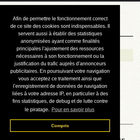
Courbis, « LE »
Afin de permettre le fonctionnement correct
Blog Officiel
de ce site des cookies sont indispensables. Il
servent aussi à établir des statistiques
anonymisées ayant comme finalités
Bienvenue
principales l'ajustement des ressources
Réalisations
nécessaires à son fonctionnement ou la
justification du trafic auprès d'annonceurs
Divers (et d’été)
publicitaires. En poursuivant votre navigation
vous acceptez ce traitement ainsi que
Annonces
l'enregistrement de données de navigation
Liens externes
liées à votre adresse IP, en particulier à des
fins statistiques, de debug et de lutte contre
Téléchargement
le piratage.
Pour en savoir plus
Contact
Compris
La météo du RER (mis à jour