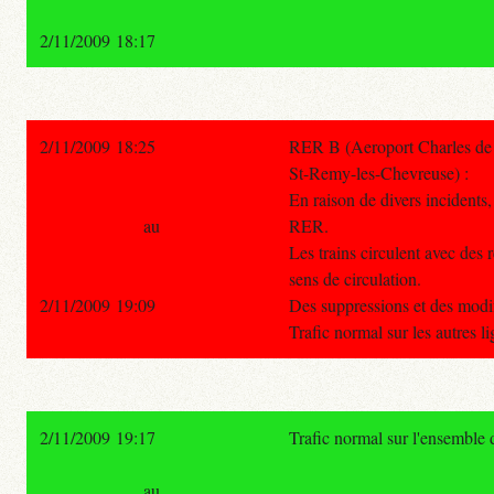
2/11/2009 18:17
2/11/2009 18:25
RER B (Aeroport Charles de 
St-Remy-les-Chevreuse) :
En raison de divers incidents, 
au
RER.
Les trains circulent avec des 
sens de circulation.
2/11/2009 19:09
Des suppressions et des modif
Trafic normal sur les autres 
2/11/2009 19:17
Trafic normal sur l'ensemble
au