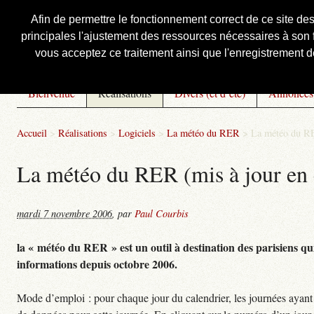
Afin de permettre le fonctionnement correct de ce site de
principales l'ajustement des ressources nécessaires à son f
Courbis, « LE » Blog Officiel
vous acceptez ce traitement ainsi que l'enregistrement de
Bienvenue
Réalisations
Divers (et d’été)
Annonces
Accueil
>
Réalisations
>
Logiciels
>
La météo du RER
>
La météo du RE
La météo du RER (mis à jour en 
mardi 7 novembre 2006
,
par
Paul Courbis
la « météo du RER » est un outil à destination des parisiens qui
informations depuis octobre 2006.
Mode d’emploi : pour chaque jour du calendrier, les journées ayant 