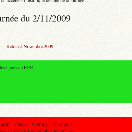
n accède à l’historique détaillé de la journée...
urnée du 2/11/2009
Retour à Novembre 2009
 des lignes de RER
zare - Chelles - Gournay - Tournan) :
ance au Raincy Villemomble, le trafic est