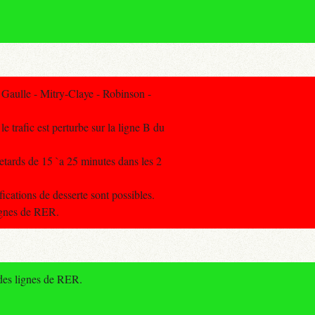
Gaulle - Mitry-Claye - Robinson -
le trafic est perturbe sur la ligne B du
retards de 15 `a 25 minutes dans les 2
ications de desserte sont possibles.
lignes de RER.
 des lignes de RER.