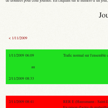
de données pour cette journée. En cliquant sur le numéro d’un jour, o
Jo
< 1/11/2009
1/11/2009 06:09
Trafic normal sur l'ensemble
au
2/11/2009 08:33
2/11/2009 08:41
RER E (Haussmann - Saint-La
En raison d'actes de malveill