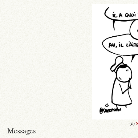
(c)
S
Messages