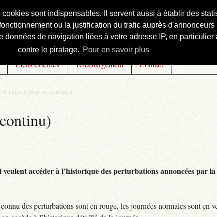
s cookies sont indispensables. Il servent aussi à établir des st
onctionnement ou la justification du trafic auprès d'annonceurs 
 données de navigation liées à votre adresse IP, en particulier à
contre le piratage.
Pour en savoir plus
Liens externes
Téléchargement
Contact
R (mis à jour en continu)
continu)
 veulent accéder à l’historique des perturbations annoncées par la 
connu des perturbations sont en rouge, les journées normales sont en ve