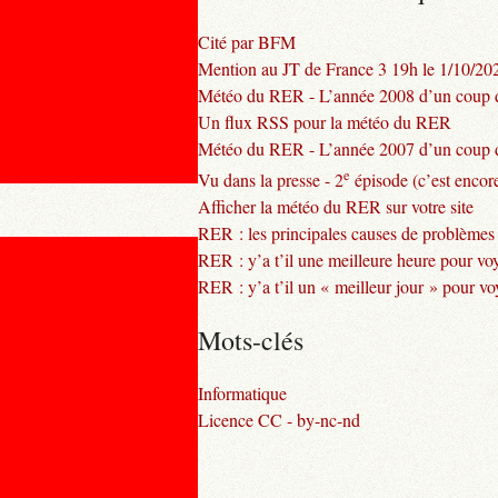
Cité par BFM
Mention au JT de France 3 19h le 1/10/20
Météo du RER - L’année 2008 d’un coup d
Un flux RSS pour la météo du RER
Météo du RER - L’année 2007 d’un coup d
e
Vu dans la presse - 2
épisode (c’est encore
Afficher la météo du RER sur votre site
RER : les principales causes de problèmes
RER : y’a t’il une meilleure heure pour vo
RER : y’a t’il un « meilleur jour » pour v
Mots-clés
Informatique
Licence CC - by-nc-nd