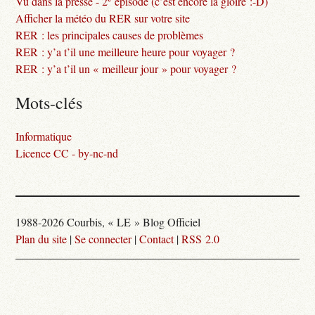
Vu dans la presse - 2
épisode (c’est encore la gloire :-D)
Afficher la météo du RER sur votre site
RER : les principales causes de problèmes
RER : y’a t’il une meilleure heure pour voyager ?
RER : y’a t’il un « meilleur jour » pour voyager ?
Mots-clés
Informatique
Licence CC - by-nc-nd
1988-2026 Courbis, « LE » Blog Officiel
Plan du site
|
Se connecter
|
Contact
|
RSS 2.0