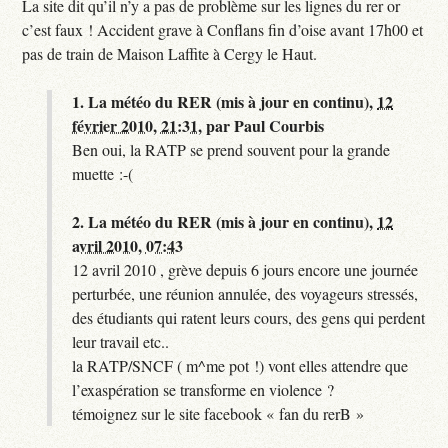
La site dit qu’il n’y a pas de problème sur les lignes du rer or
c’est faux ! Accident grave à Conflans fin d’oise avant 17h00 et
pas de train de Maison Laffite à Cergy le Haut.
1.
La météo du RER (mis à jour en continu),
12
février 2010, 21:31
,
par
Paul Courbis
Ben oui, la RATP se prend souvent pour la grande
muette :-(
2.
La météo du RER (mis à jour en continu),
12
avril 2010, 07:43
12 avril 2010 , grève depuis 6 jours encore une journée
perturbée, une réunion annulée, des voyageurs stressés,
des étudiants qui ratent leurs cours, des gens qui perdent
leur travail etc..
la RATP/SNCF ( m^me pot !) vont elles attendre que
l’exaspération se transforme en violence ?
témoignez sur le site facebook « fan du rerB »