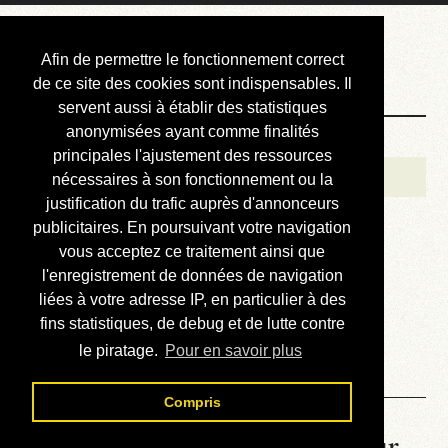
Courbis, « LE »
Afin de permettre le fonctionnement correct
Blog Officiel
de ce site des cookies sont indispensables. Il
servent aussi à établir des statistiques
anonymisées ayant comme finalités
Bienvenue
principales l'ajustement des ressources
Réalisations
nécessaires à son fonctionnement ou la
justification du trafic auprès d'annonceurs
Divers (et d’été)
publicitaires. En poursuivant votre navigation
vous acceptez ce traitement ainsi que
Annonces
l'enregistrement de données de navigation
Liens externes
liées à votre adresse IP, en particulier à des
fins statistiques, de debug et de lutte contre
Téléchargement
le piratage.
Pour en savoir plus
Contact
Compris
La météo du RER (mis à jour