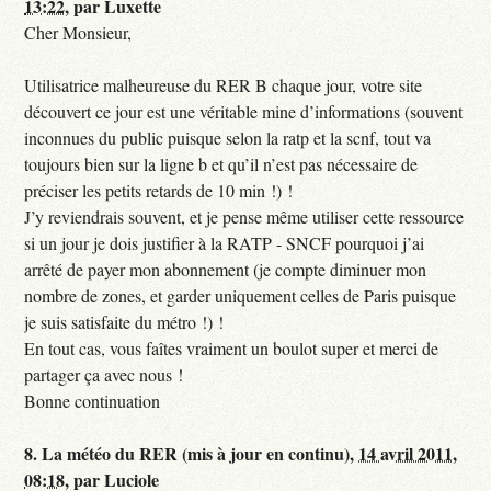
13:22
,
par
Luxette
Cher Monsieur,
Utilisatrice malheureuse du RER B chaque jour, votre site
découvert ce jour est une véritable mine d’informations (souvent
inconnues du public puisque selon la ratp et la scnf, tout va
toujours bien sur la ligne b et qu’il n’est pas nécessaire de
préciser les petits retards de 10 min !) !
J’y reviendrais souvent, et je pense même utiliser cette ressource
si un jour je dois justifier à la RATP - SNCF pourquoi j’ai
arrêté de payer mon abonnement (je compte diminuer mon
nombre de zones, et garder uniquement celles de Paris puisque
je suis satisfaite du métro !) !
En tout cas, vous faîtes vraiment un boulot super et merci de
partager ça avec nous !
Bonne continuation
8.
La météo du RER (mis à jour en continu),
14 avril 2011,
08:18
,
par
Luciole