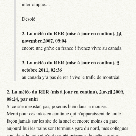
interrompue....
Désolé
2.
La météo du RER (mise à jour en continu),
14
novembre 2007, 09:04
encore une gréve en france !!!venez vivre au canada
3.
La météo du RER (mise à jour en continu),
9
octobre 2011, 02:36
au canada y’a pas de rer ! vive le trafic de montréal.
2.
La météo du RER (mis à jour en continu),
2 avril 2009,
08:24
,
par
enki
Si ce site n’existait pas, je serais bien dans la mouise.
Merci pour ces infos en continue qui n’apparaissent de toute
façon jamais sur les site de la sncf et encore moins en gare.
aujourd’hui les trains sont terminus gare du nord, mes collègues
sont dans le train et n’ont pas été prévenus de cette surprise,