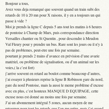
Bonjour a tous,
Avez vous deja remarqué que souvent quand un train subi des
retards de 10 à 20 mn pour X raisons, il y en a toujours un qui
passe à vide ?
Moi je prends la ligne C depuis 5 ans tout les matins à 6 heures
de pontoise à Champ de Mars, puis correspondance direction
Versailles chantier ou St Quentin , pour descendre à Meudon
Val Fleury pour y prendre un bus. Rare sont les jours ou il n’y à
pas de problemes, peut-etre une fois par semaine.
pourtant je prends 2 trains d’avance en prévision d’une avarie
matériel, ou problème de signalisation, ou d’un animal sur les
voies,( la c’est fort)
j’arrive souvent en retard au boulot comme beaucoup d’autres,
j’ai essayer à plusieurs reprise la ligne B Robinson gare du nord,
gare du nord Pontoise, mais la aussi le meme problème d’excuse
avec en plus, c’est honteux MANQUE D EQUIPAGE, cette
excuse nous est donné au moins une fois par semaine.
J’ai un abonnement intégral 5 zones, aucun moyen de me
retourner pour tout les retards que l’on me retire, mais j’ai quand