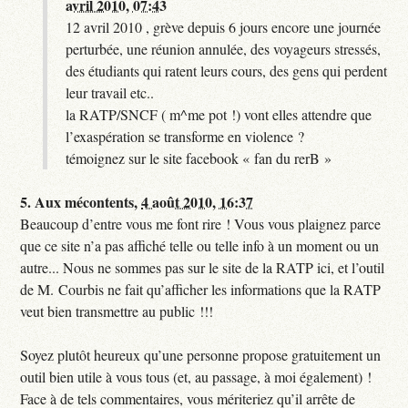
avril 2010, 07:43
12 avril 2010 , grève depuis 6 jours encore une journée
perturbée, une réunion annulée, des voyageurs stressés,
des étudiants qui ratent leurs cours, des gens qui perdent
leur travail etc..
la RATP/SNCF ( m^me pot !) vont elles attendre que
l’exaspération se transforme en violence ?
témoignez sur le site facebook « fan du rerB »
5.
Aux mécontents,
4 août 2010, 16:37
Beaucoup d’entre vous me font rire ! Vous vous plaignez parce
que ce site n’a pas affiché telle ou telle info à un moment ou un
autre... Nous ne sommes pas sur le site de la RATP ici, et l’outil
de M. Courbis ne fait qu’afficher les informations que la RATP
veut bien transmettre au public !!!
Soyez plutôt heureux qu’une personne propose gratuitement un
outil bien utile à vous tous (et, au passage, à moi également) !
Face à de tels commentaires, vous mériteriez qu’il arrête de