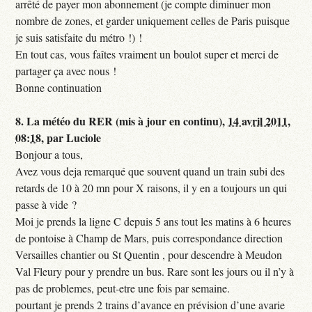
arrêté de payer mon abonnement (je compte diminuer mon
nombre de zones, et garder uniquement celles de Paris puisque
je suis satisfaite du métro !) !
En tout cas, vous faîtes vraiment un boulot super et merci de
partager ça avec nous !
Bonne continuation
8.
La météo du RER (mis à jour en continu),
14 avril 2011,
08:18
,
par
Luciole
Bonjour a tous,
Avez vous deja remarqué que souvent quand un train subi des
retards de 10 à 20 mn pour X raisons, il y en a toujours un qui
passe à vide ?
Moi je prends la ligne C depuis 5 ans tout les matins à 6 heures
de pontoise à Champ de Mars, puis correspondance direction
Versailles chantier ou St Quentin , pour descendre à Meudon
Val Fleury pour y prendre un bus. Rare sont les jours ou il n’y à
pas de problemes, peut-etre une fois par semaine.
pourtant je prends 2 trains d’avance en prévision d’une avarie