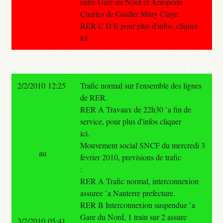
entre Gare du Nord et Aeroports
Charles de Gaulle/ Mitry Claye.
RER C D E pour plus d'infos, cliquer
ici
2/2/2010 12:25
Trafic normal sur l'ensemble des lignes
de RER.
RER A Travaux de 22h30 `a fin de
service, pour plus d'infos cliquer
ici.
Mouvement social SNCF du mercredi 3
au
fevrier 2010, previsions de trafic
:
RER A Trafic normal, interconnexion
assuree `a Nanterre prefecture.
RER B Interconnexion suspendue `a
Gare du Nord, 1 train sur 2 assure
3/2/2010 05:41