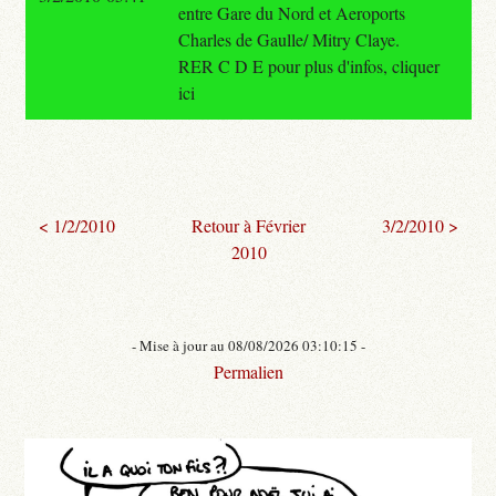
entre Gare du Nord et Aeroports
Charles de Gaulle/ Mitry Claye.
RER C D E pour plus d'infos, cliquer
ici
< 1/2/2010
Retour à Février
3/2/2010 >
2010
- Mise à jour au 08/08/2026 03:10:15 -
Permalien