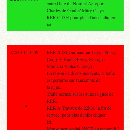
entre Gare du Nord et Aeroports
Charles de Gaulle/ Mitry Claye.
RER C D E pour plus d'infos, cliquer
ici
2/2/2010 10:09
RER A (St-Germain-en-Laye - Poissy -
Cergy le Haut- Boissy-St-Leger -
Marne-la-Vallee Chessy) :
En raison de divers incidents, le trafic
est perturbe sur l'ensemble de
la ligne.
Trafic normal sur les autres lignes de
RER.
au
RER A Travaux de 22h30 `a fin de
service, pour plus d'infos cliquer
ici.
Mouvement social SNCF du mercredi 3