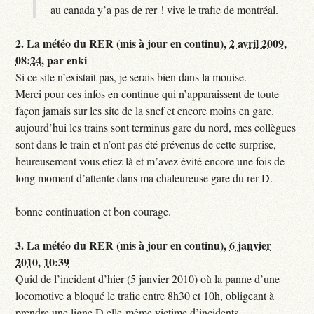
au canada y’a pas de rer ! vive le trafic de montréal.
2.
La météo du RER (mis à jour en continu),
2 avril 2009,
08:24
,
par
enki
Si ce site n’existait pas, je serais bien dans la mouise.
Merci pour ces infos en continue qui n’apparaissent de toute
façon jamais sur les site de la sncf et encore moins en gare.
aujourd’hui les trains sont terminus gare du nord, mes collègues
sont dans le train et n’ont pas été prévenus de cette surprise,
heureusement vous etiez là et m’avez évité encore une fois de
long moment d’attente dans ma chaleureuse gare du rer D.
bonne continuation et bon courage.
3.
La météo du RER (mis à jour en continu),
6 janvier
2010, 10:39
Quid de l’incident d’hier (5 janvier 2010) où la panne d’une
locomotive a bloqué le trafic entre 8h30 et 10h, obligeant à
prendre une ligne D elle-même victime d’incidents