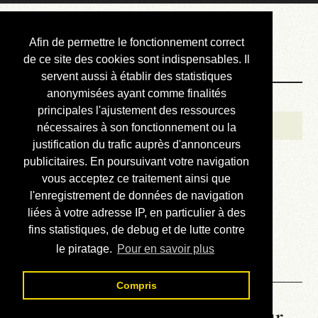
Courbis, « LE »
Afin de permettre le fonctionnement correct
Blog Officiel
de ce site des cookies sont indispensables. Il
servent aussi à établir des statistiques
anonymisées ayant comme finalités
Bienvenue
principales l'ajustement des ressources
Réalisations
nécessaires à son fonctionnement ou la
justification du trafic auprès d'annonceurs
Divers (et d’été)
publicitaires. En poursuivant votre navigation
vous acceptez ce traitement ainsi que
Annonces
l'enregistrement de données de navigation
Liens externes
liées à votre adresse IP, en particulier à des
fins statistiques, de debug et de lutte contre
Téléchargement
le piratage.
Pour en savoir plus
Contact
Compris
La météo du RER (mis à jour