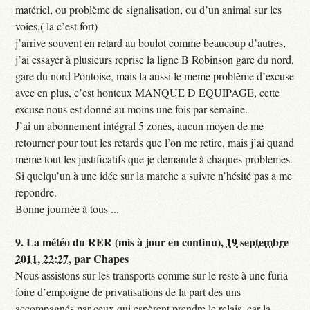
matériel, ou problème de signalisation, ou d’un animal sur les
voies,( la c’est fort)
j’arrive souvent en retard au boulot comme beaucoup d’autres,
j’ai essayer à plusieurs reprise la ligne B Robinson gare du nord,
gare du nord Pontoise, mais la aussi le meme problème d’excuse
avec en plus, c’est honteux MANQUE D EQUIPAGE, cette
excuse nous est donné au moins une fois par semaine.
J’ai un abonnement intégral 5 zones, aucun moyen de me
retourner pour tout les retards que l’on me retire, mais j’ai quand
meme tout les justificatifs que je demande à chaques problemes.
Si quelqu’un à une idée sur la marche a suivre n’hésité pas a me
repondre.
Bonne journée à tous ...
9.
La météo du RER (mis à jour en continu),
19 septembre
2011, 22:27
,
par
Chapes
Nous assistons sur les transports comme sur le reste à une furia
foire d’empoigne de privatisations de la part des uns
accompagnés par ceux qui espèrent prendre le relais, car la