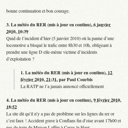
bonne continuation et bon courage.
3.
La météo du RER (mis à jour en continu),
6 janvier
2010, 10:39
Quid de l’incident d’hier (5 janvier 2010) où la panne d’une
locomotive a bloqué le trafic entre 8h30 et 10h, obligeant à
prendre une ligne D elle-même victime d’incidents
d’exploitation ?
1.
La météo du RER (mis à jour en continu),
12
février 2010, 21:31
,
par
Paul Courbis
La RATP ne l’a jamais annoncé officiellement
4.
La météo du RER (mis à jour en continu),
9 février 2010,
18:52
La site dit qu’il n’y a pas de problème sur les lignes du rer or
c’est faux ! Accident grave à Conflans fin d’oise avant 17h00 et
pas de train de Maison Laffite à Cergy le Haut.