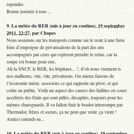
repondre.
Bonne journée à tous ...
9.
La météo du RER (mis à jour en continu),
19 septembre
2011, 22:27
,
par
Chapes
Nous assistons sur les transports comme sur le reste à une furia
foire d’empoigne de privatisations de la part des uns
accompagnés par ceux qui espèrent prendre le relais, car la
soupe est bonne pour eux.
Ah la SNCF, le RER, les hôpitaux... !, d’où nous viennent ts
nos malheurs, vite, vite, privatisons. Ou mieux faisons de
l’économie mixte, associons ce qui rapporte au privé, et qui
coûte au public. Voilà un aspect des causes des faillites en cours
accélérés des Etats qui sont pillés, décapités, toujours pour les
mêmes charognards. Il va falloir finir le boulot interrompu par
Thermidor, frères et soeurs, ça ne peut que venir, ça vient !
Ami(e) entends-tu...
10.
La météo du RER (mis à jour en continu),
19 septembre