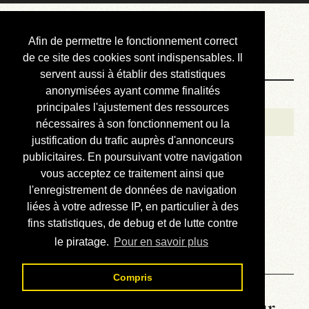
Courbis, « LE »
Afin de permettre le fonctionnement correct
Blog Officiel
de ce site des cookies sont indispensables. Il
servent aussi à établir des statistiques
anonymisées ayant comme finalités
Bienvenue
principales l'ajustement des ressources
Réalisations
nécessaires à son fonctionnement ou la
justification du trafic auprès d'annonceurs
Divers (et d’été)
publicitaires. En poursuivant votre navigation
vous acceptez ce traitement ainsi que
Annonces
l'enregistrement de données de navigation
Liens externes
liées à votre adresse IP, en particulier à des
fins statistiques, de debug et de lutte contre
Téléchargement
le piratage.
Pour en savoir plus
Contact
Compris
La météo du RER (mis à jour